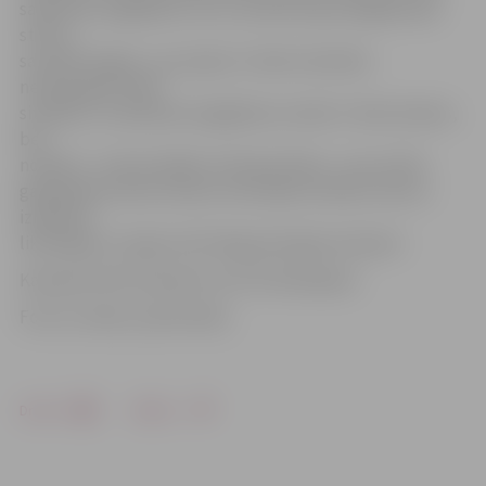
satiksmes negadījumi, kuru iemesls bija iemigšana pie
stūres,
savukārt šogad – jau septiņi. Tomēr statistika
neatspoguļo reālo
situāciju, un patiesais negadījumu skaits ir tikai minams,
bet
noteikti – krietni lielāks. Policija brīdina – pat, ja līdz
galamērķim atlicis braukt vien dažas minūtes, tās var
izrādīties
liktenīgas, jo nogurumā miegs piezogas nemanot.
Kampaņa tiek finansēta no OCTA līdzekļiem.
Foto un video: publicitātes
Drukāt
Dalīties