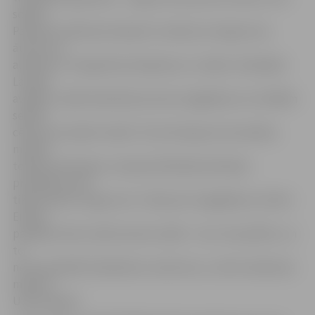
sekām.
Pasaules satiksmes eksperti uzskata, ka nogurums,
ātrums un
alkohols ir trīs galvenie slepkavas uz ceļiem. Analizējot
Latvijas
avārijas, vairāk nekā 30 procentos negadījumu ar letālām
sekām
cēloņi nav skaidri zināmi. Tā var būt gan neuzmanība,
mobilā
telefona lietošana, transportlīdzekļa tehniskas
problēmas, bet
tikpat labi arī nogurums. Tieši par šo negadījumu cēloni
Eiropā
patlaban tiek runāts aizvien vairāk – tas ir maz pētīts, un
to
nevar pierādīt kā alkoholu vai ātrumu,» atzīst satiksmes
ministrs
Uldis Augulis.