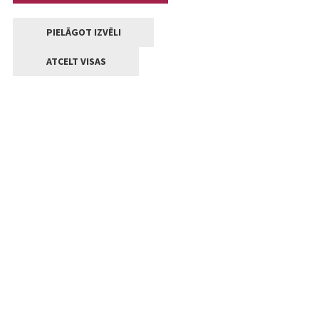
PIELĀGOT IZVĒLI
ATCELT VISAS
Kontakti
Jelgavas valstpilsētas pašvaldība
Lielā iela 11, Jelgava, LV-3001
+371 63005522
pasts@jelgava.lv