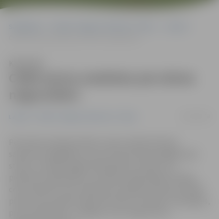
Sākumlapa
Portāla “Jelgavas Vēstnesis” arhīvs
Latvijā
CSDD aicina nesēsties pie stūres nogurušiem
Klausīties
CSDD aicina nesēsties pie stūres
nogurušiem
23/02/2018
Latvijā
Portāla “Jelgavas Vēstnesis” arhīvs
Pēc Valsts policijas datiem, pērn notikuši 29 ceļu
satiksmes negadījumi, kuru iemesls bija iemigšana pie
stūres, savukārt šogad tādi bijuši jau septiņi. Lai
pievērstu sabiedrības uzmanību neapzinātam riskam
ceļu satiksmē, Ceļu satiksmes drošības direkcija (CSDD)
pirmo reizi Latvijā uzsāk informatīvu kampaņu «Apstājies,
pirms atslēdzies!», atklājot, ka arī nogurums ir