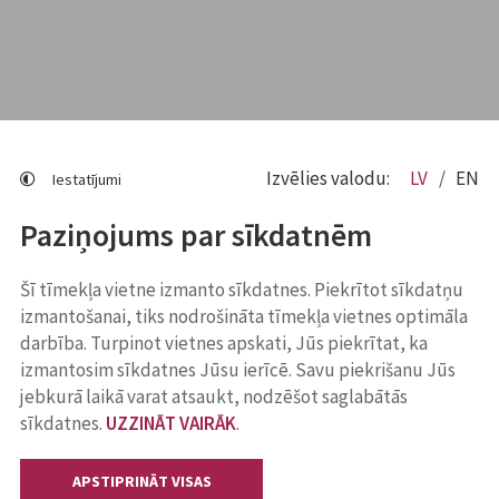
Izvēlies valodu:
LV
EN
Iestatījumi
Paziņojums par sīkdatnēm
Šī tīmekļa vietne izmanto sīkdatnes. Piekrītot sīkdatņu
izmantošanai, tiks nodrošināta tīmekļa vietnes optimāla
darbība. Turpinot vietnes apskati, Jūs piekrītat, ka
izmantosim sīkdatnes Jūsu ierīcē. Savu piekrišanu Jūs
jebkurā laikā varat atsaukt, nodzēšot saglabātās
sīkdatnes.
UZZINĀT VAIRĀK
.
APSTIPRINĀT VISAS