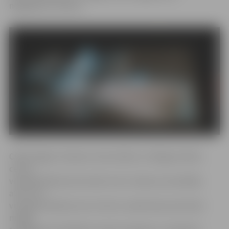
negadījumu cēlonis.
CSDD, Rīgas Stradiņa Universitātes un Miega slimību
centra
veiktajā pētījumā secināts: katrs trešais autovadītājs
atzīst, ka
viņš gada laikā pie auto stūres ir piedzīvojis sekundes
miegu;