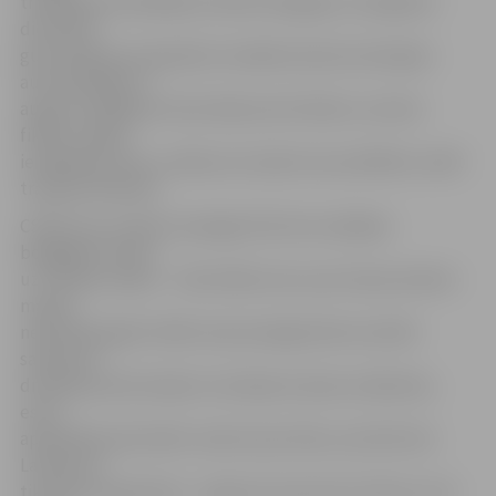
trešdaļa autovadītāju hroniski neizguļas, viņi ilgstoši
diennaktī
guļ mazāk par septiņām stundām; katram astotajam
autovadītājam ir
augsts iemigšanas risks; 40 procenti šoferu, kuriem
fiksēts augsts
iemigšanas risks, uzskata, ka viņiem nav problēmu vadīt
transportlīdzekli.
CSDD ziņo, ka pērn sasniegts līdz šim zemākais
bojāgājušo skaits
uz Latvijas ceļiem – 136 cilvēki, kas ir par 14 procentiem
mazāk
nekā 2016. gadā. «Brīdī, kad sasniegti labi rezultāti
satiksmes
drošības jomā Latvijā un situācija turpina uzlaboties,
esam
apņēmības pilni sākt runāt arī par tēmu, kas līdz šim
Latvijā nav
tik daudz apspriesta – nogurumu pie auto stūres un tā