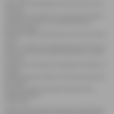
CSDD valdes priekšsēdētājs Andris Lukstiņš uzsver, ka
nogurums
ir neapzināts risks, tāpēc par to ir jārunā skaļi, brīdinot
sabiedrību par sekām. «Autovadītāja spēkos nav
pretoties miegam.
Vienā brīdī cilvēks atslēdzas pie auto stūres, kam sekas
var būt
letālas – aizmidzis autovadītājs apdraud ne tikai sevi un
pasažierus, bet ikvienu satiksmes dalībnieku,» skaidro
A.Lukstiņš,
norādot, ka cīņa ar nogurumu iespējama, informējot un
izglītojot
sabiedrību gan par cēloņiem un riskiem, gan noguruma
pārvarēšanu
īstermiņā un ilgtermiņā, tāpēc attieksmes maiņa
sabiedrībā kopumā
ir ļoti būtiska.
Saskaņā ar Valsts policijas datiem pērn notikuši 29 ceļu