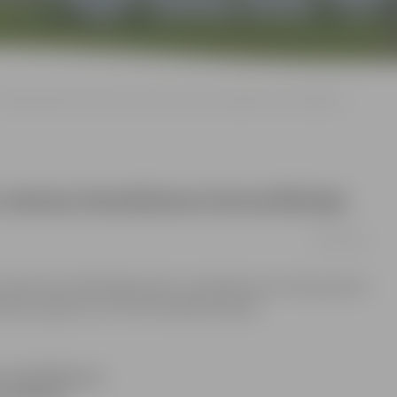
SDD piedāvā bezmaksas drošas ziemas braukšanas konsultācijas
ziemas braukšanas konsultācijas
16/01/2015
s direkcija (CSDD) Biķernieku trasē jebkuram interesentam
ijas, aģentūru LETA informēja direkcijā.
 trasē jebkuram