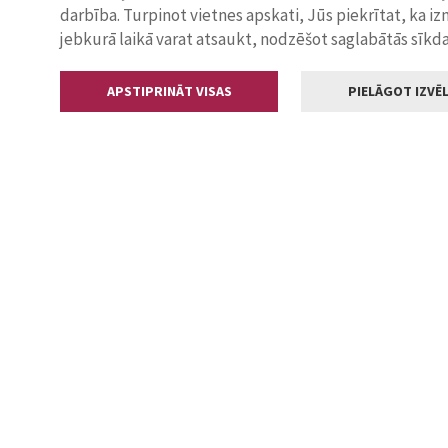
darbība. Turpinot vietnes apskati, Jūs piekrītat, ka i
jebkurā laikā varat atsaukt, nodzēšot saglabātās sīkd
APSTIPRINĀT VISAS
PIELĀGOT IZVĒL
Kontakti
Jelgavas valstp
Lielā iela 11
+371 630055
pasts@jelga