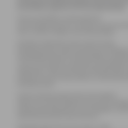
interesentam piedāvā bezmaksas drošas ziemas 
konsultācijas, aģentūru LETA informēja direkcijā.
Ikviens autovadītājs ir aicināts pārbaudīt
savas braukšanas prasmes un iemaņas, kā arī sava aut
riepu uzvedību mainīgos ziemas laika apstākļos.
Nodarbību dalībniekiem tikšot skaidroti drošas
braukšanas pamati, veidota izpratne par bremzēšanas
ietekmējošiem faktoriem ziemas apstākļos, par šķērš
un par to, kā izvairīties no sadursmes, ja bremzēšanas c
nepietiekams. Tāpat interesentiem individuāli tikšot 
skaidrojums par auto riepu stāvokli, to izvēli atbilstoš
braukšanas stilam.
Drošas braukšanas eksperts Normunds Lagzdiņš
skaidro, ka tas nebūs izklaides brauciens, bet noderīg
praktiska informācija jebkuram autovadītājam, lai spē
izšķirošā brīdī pieņemt pareizo lēmumu.
Nodarbības ilgums būs viena stunda, un tajās