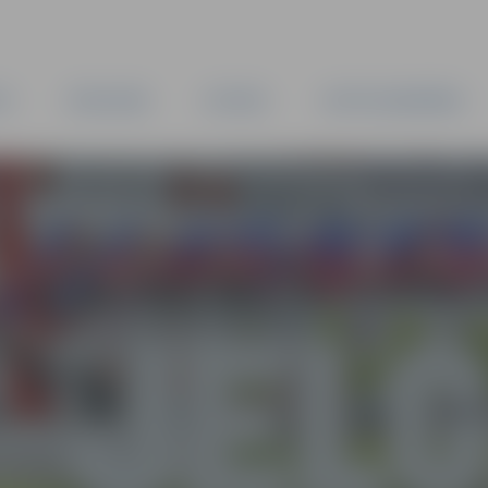
TA
PAŠVALDĪBA
IESTĀDES
KAPITĀLSABIEDRĪBAS