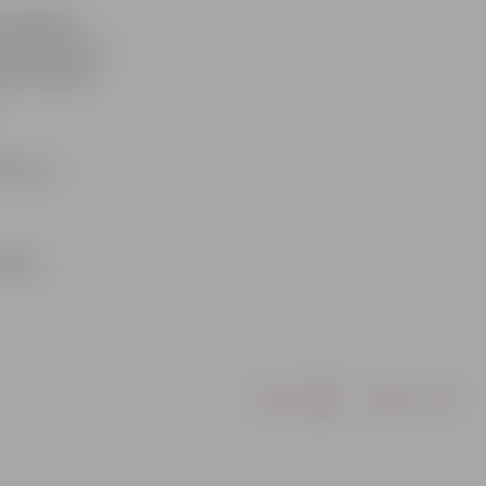
rtlīdzekli,
skā apskate un
ību ierasties
lā 2, un
īklos.
Drukāt
Dalīties