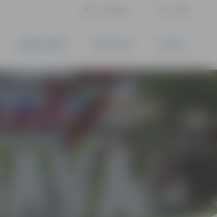
LV
EN
Iestatījumi
UZŅĒMĒJDARBĪBA
PAKALPOJUMI
KONTAKTI