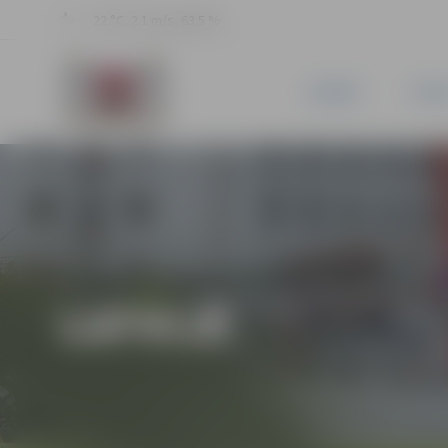
22 °C, 2.1 m/s, 63.5 %
JAUNUMI
PILSĒ
LATVIJĀ