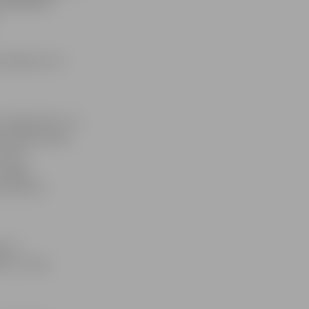
braukšanas
omobiļa un tā
 ceļa garumu, to
ļu apbraukšanu
eļš ir
sniegts
i ikdienas
a un
tu uz ceļa