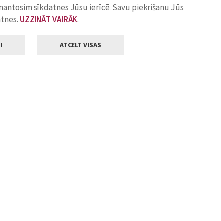
zmantosim sīkdatnes Jūsu ierīcē. Savu piekrišanu Jūs
atnes.
UZZINĀT VAIRĀK
.
I
ATCELT VISAS
Klientu apkalpošana
ilsētas pašvaldība
Darba laiks
, Jelgava, LV-3001
Pirmdienās
8.00 - 18.00
Otrdienās
8.00 - 17.00
22
Trešdienās
8.00 - 17.00
va.lv
Ceturtdienās
8.00 - 17.00
Piektdienās
8.00 - 14.30