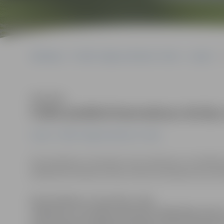
Sākumlapa
Portāla “Jelgavas Vēstnesis” arhīvs
Latvijā
C
Klausīties
CSDD piedāvā bezmaksas drošas 
Latvijā
Portāla “Jelgavas Vēstnesis” arhīvs
No pirmdienas, 19. janvāra, Ceļu satiksmes un drošība
piedāvā bezmaksas drošas ziemas braukšanas konsultāc
No pirmdienas, 19. janvāra, Ceļu
satiksmes un drošības direkcija (CSDD) Biķernieku