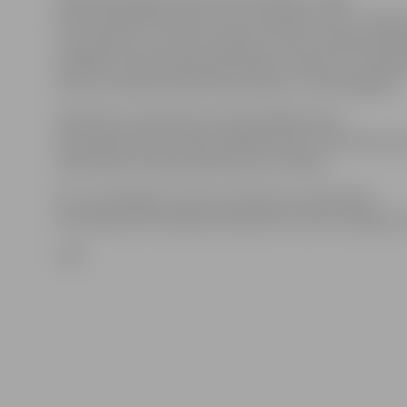
drīkst piedalīties jebkurš autovadītājs ar savu transpo
kurš aprīkots ar ziemas riepām, kuram ir derīga tehni
obligātā civiltiesiskā apdrošināšana. Vēlams uz nodarb
ērtos, braukšanai atbilstošos apavos un ērtā apģērbā.
Dalībnieku reģistrācija notiks pie Biķernieku
kompleksās sporta bāzes (BKSB) biroja, Eizenšteina ie
iebraukšana trasē paredzēta pa 8. vārtiem.
Par turpmākajām ziemas braukšanas nodarbībām
informācija tiks sniegta www.bksb.lv, kā arī sociālajos t
LETA