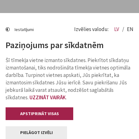
Izvēlies valodu:
LV
EN
Iestatījumi
Paziņojums par sīkdatnēm
Šī tīmekļa vietne izmanto sīkdatnes. Piekrītot sīkdatņu
izmantošanai, tiks nodrošināta tīmekļa vietnes optimāla
darbība. Turpinot vietnes apskati, Jūs piekrītat, ka
izmantosim sīkdatnes Jūsu ierīcē. Savu piekrišanu Jūs
jebkurā laikā varat atsaukt, nodzēšot saglabātās
sīkdatnes.
UZZINĀT VAIRĀK
.
APSTIPRINĀT VISAS
PIELĀGOT IZVĒLI