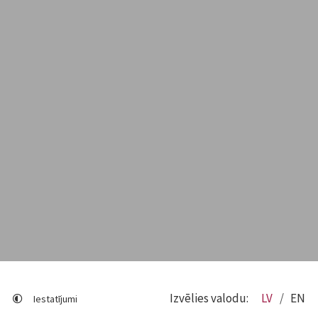
Izvēlies valodu:
LV
EN
Iestatījumi