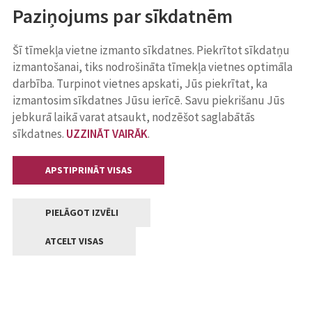
Paziņojums par sīkdatnēm
Šī tīmekļa vietne izmanto sīkdatnes. Piekrītot sīkdatņu
izmantošanai, tiks nodrošināta tīmekļa vietnes optimāla
darbība. Turpinot vietnes apskati, Jūs piekrītat, ka
izmantosim sīkdatnes Jūsu ierīcē. Savu piekrišanu Jūs
jebkurā laikā varat atsaukt, nodzēšot saglabātās
sīkdatnes.
UZZINĀT VAIRĀK
.
APSTIPRINĀT VISAS
PIELĀGOT IZVĒLI
ATCELT VISAS