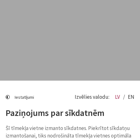
Izvēlies valodu:
LV
EN
Iestatījumi
Paziņojums par sīkdatnēm
Šī tīmekļa vietne izmanto sīkdatnes. Piekrītot sīkdatņu
izmantošanai, tiks nodrošināta tīmekļa vietnes optimāla