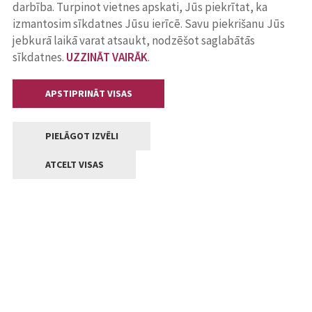
darbība. Turpinot vietnes apskati, Jūs piekrītat, ka
izmantosim sīkdatnes Jūsu ierīcē. Savu piekrišanu Jūs
jebkurā laikā varat atsaukt, nodzēšot saglabātās
sīkdatnes.
UZZINĀT VAIRĀK
.
APSTIPRINĀT VISAS
PIELĀGOT IZVĒLI
ATCELT VISAS
Kontakti