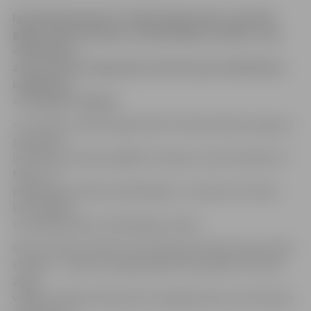
Igaunijā pieaudzis to iedzīvotāju skaits, kas būtu
gatavi doties darbā uz citām Baltijas valstīm, ziņo
«PM Online»,
atsaucoties uz Igaunijas interneta personālatlases
uzņēmuma
«CV-Online» datiem.
«CV-Online» mārketinga direktors Raimo Matvere igauņu
pieaugušo
interesi par darba iespējām Latvijā un Lietuvā skaidro ar
faktu, ka
pēdējo gadu laikā ir palielinājies to uzņēmumu skaits,
kas darbojas
un piedāvā darbu visās Baltijas valstīs.
Kā otru faktoru Matvere min Igaunijas darba tirgus slikto
stāvokli – cilvēki, kas agrāk ģimenes apstākļu vai slikto
angļu
valodas zināšanu dēļ nemaz nepieļāva domu par došanos