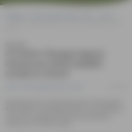
Sākumlapa
Portāla “Jelgavas Vēstnesis” arhīvs
Latvijā
CV-Online: Pieaugusi igauņu interese par darba iespējām Latvijā un
Lietuvā
Klausīties
CV-Online: Pieaugusi igauņu
interese par darba iespējām
Latvijā un Lietuvā
14/07/2009
Latvijā
Portāla “Jelgavas Vēstnesis” arhīvs
Igaunijā pieaudzis to iedzīvotāju skaits, kas būtu gatavi
doties darbā uz citām Baltijas valstīm, ziņo «PM Online»,
atsaucoties uz Igaunijas interneta personālatlases
uzņēmuma «CV-Online» datiem.