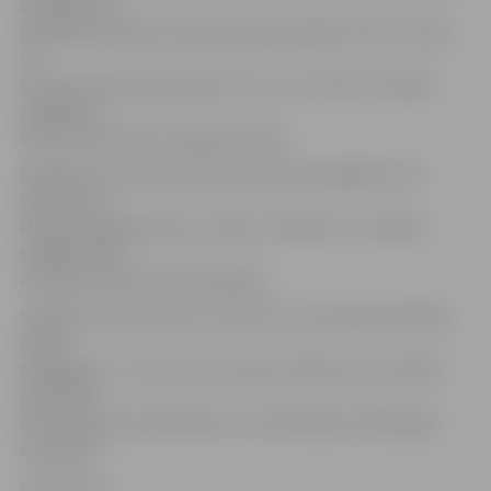
darbā ārpus
Igaunijas robežām, pašlaik ir gatavi šādam solim. Latvija
un
Lietuva atrodas pietiekami tuvu, un ar krievu valodas
zināšanām
bieži vien pietiek, lai iegūtu darbu.
Nekādas izmaiņas interesē par darba iespējām citās
valstīs, pēc
Matveres apgalvojuma, neesot novērotas – ārzemēs
strādāt vēlas
apmēram 10% darba meklētāju.
Stabilā līmenī līdz šim turoties arī no ārzemēm nākošie
darba
piedāvājumi – pirmo vietu ieņem Somija, kur visvairāk
pieprasīti
esot medicīnas darbinieki un informācijas tehnoloģiju
speciālisti.
www.leta.lv