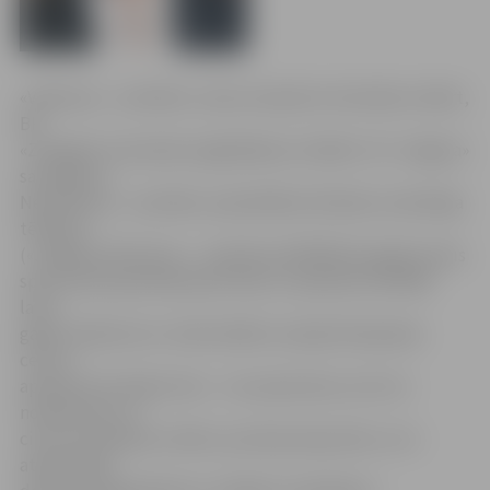
«Veiksmes – pirmkārt, Ledus skulptūru festivāls; otrkārt,
BK
«Zemgale» komandas saglabāšana; treškārt, FK «Jelgava»
sasniegumi.
Neveiksmes – pirmkārt, pašvaldības līdzekļu noziedzīga
tērēšana
(«Jelgavas Vēstnesis» – apmēram 300 000 lati gadā; Ledus
sporta skola pārmaksā par ledus īri apmēram 250 000
latus
gadā, salīdzinot ar citām hallēm Latvijā; Olimpiskais
centrs –
apmēram 16 miljoni latu – nav saprotams, kurš tur
nodarbosies un
cik tas izmaksās); otrkārt, pozīcijas deputātu un to
atbalstītāju