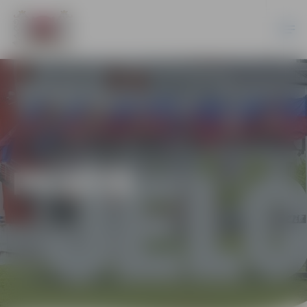
PILSĒTĀ