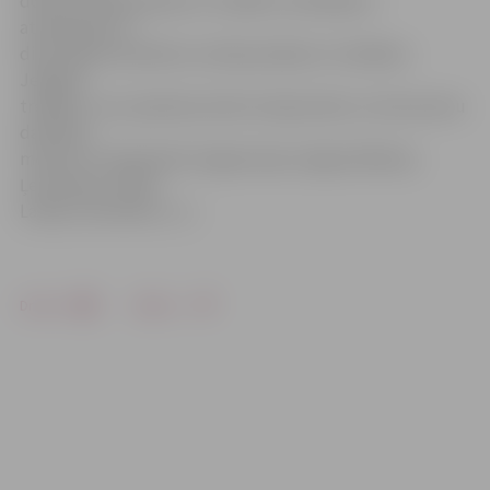
domē norobežošanās no citādiem viedokļiem –
atteikšanās no
diskusijām par jebkura veida jautājumu risināšanu
Jelgavā;
treškārt, veco padomju laiku komjauniešu un komunistu
darbības,
metožu un darbinieku hegemonija Jelgavā (Rāviņš,
Ļevčenoks, Vidžis,
Laizāns, Škutāne u.c.).»
Drukāt
Dalīties