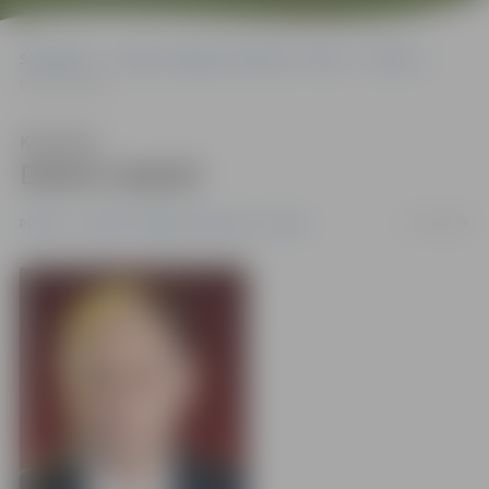
Sākumlapa
Portāla “Jelgavas Vēstnesis” arhīvs
Pilsētā
Dainis Liepiņš
Klausīties
Dainis Liepiņš
31/12/2009
Pilsētā
Portāla “Jelgavas Vēstnesis” arhīvs