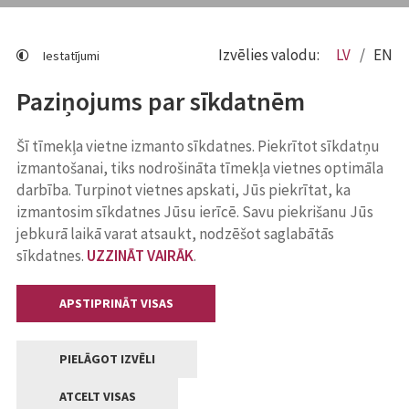
Izvēlies valodu:
LV
EN
Iestatījumi
Paziņojums par sīkdatnēm
Šī tīmekļa vietne izmanto sīkdatnes. Piekrītot sīkdatņu
izmantošanai, tiks nodrošināta tīmekļa vietnes optimāla
darbība. Turpinot vietnes apskati, Jūs piekrītat, ka
izmantosim sīkdatnes Jūsu ierīcē. Savu piekrišanu Jūs
jebkurā laikā varat atsaukt, nodzēšot saglabātās
sīkdatnes.
UZZINĀT VAIRĀK
.
APSTIPRINĀT VISAS
PIELĀGOT IZVĒLI
ATCELT VISAS