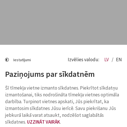
Izvēlies valodu:
LV
EN
Iestatījumi
Paziņojums par sīkdatnēm
Šī tīmekļa vietne izmanto sīkdatnes. Piekrītot sīkdatņu
izmantošanai, tiks nodrošināta tīmekļa vietnes optimāla
darbība. Turpinot vietnes apskati, Jūs piekrītat, ka
izmantosim sīkdatnes Jūsu ierīcē. Savu piekrišanu Jūs
jebkurā laikā varat atsaukt, nodzēšot saglabātās
sīkdatnes.
UZZINĀT VAIRĀK
.