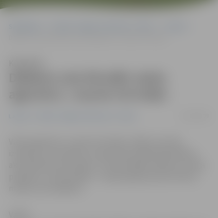
Sākumlapa
Portāla “Jelgavas Vēstnesis” arhīvs
Latvijā
Dālderis sola likvidēt valsts aģentūru «Jaunie trīs brāļi»
Klausīties
Dālderis sola likvidēt valsts
aģentūru «Jaunie trīs brāļi»
13/03/2009
Latvijā
Portāla “Jelgavas Vēstnesis” arhīvs
Valsts aģentūra «Jaunie trīs brāļi» (J3B), kura tika
izveidota, lai realizētu Latvijas Nacionālās bibliotēkas,
akustiskās koncertzāles un Laikmetīgās mākslas muzeja
projektus, tiks likvidēta – tā paziņojis jaunais kultūras
ministrs Ints Dālderis.
Valsts