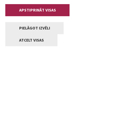
APSTIPRINĀT VISAS
PIELĀGOT IZVĒLI
ATCELT VISAS
Kontakti
Jelgavas valstpilsētas pašvaldība
Lielā iela 11, Jelgava, LV-3001
+371 63005522