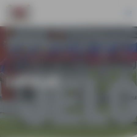
LATVIJĀ