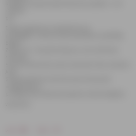
iespējams turpināt realizēt tikai vienu projektu – celt
«Gaismas
pili».
Dālderis apgalvoja, ka nepārskatīs sava
priekšgājēja – kultūras ministra pienākumu izpildītāja
Edgara
Zalāna (TP) – 30. janvāra rīkojumu, ar kuru KM valsts
sekretārei
Solvitai Zvidriņai tika uzdots nodrošināt J3B un arhitekta
Anda
Sīļa pārstāvētās SIA «AB. SZK» pērn 30. decembrī
noslēgtā līguma
par Rīgas koncertzāles būvprojekta izstrādi izbeigšanu.
www.leta.lv
Drukāt
Dalīties