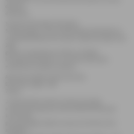
daļa J3B
darbinieku.
Saskaņā ar KM sniegto informāciju
Saeimai šā gada 1. martā J3B štatā bija 23 darbinieki un
Juridiskajā daļā bija viena vakance. Aģentūras algu fonds
2009.
gadam ir samazināts par 22,4% un ir 336
184
lati
. Algas darbiniekiem ir no 472 līdz 2413 latiem
mēnesī pirms nodokļu nomaksas.
Aģentūras kopējais budžets pērn bija
811
379 lati
, šogad – 688
740 lati
.
Jaunais kultūras ministrs uzsvēra, ka Latvijai
ir nepieciešama gan jauna Nacionālā bibliotēka, gan
koncertzāle,
gan Laikmetīgās mākslas muzejs, bet finanšu krīzes
apstākļos ir