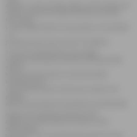
aģentūra «Jaunie trīs brāļi» (J3B), kura tika izveidota, lai
realizētu Latvijas Nacionālās bibliotēkas, akustiskās
koncertzāles
un Laikmetīgās mākslas muzeja projektus, tiks likvidēta
– tā
paziņojis jaunais kultūras ministrs Ints Dālderis.
Trīs vai četri J3B darbinieki, kuri jau tagad
strādā pie LNB projekta praktiskās realizācijas, pāries
darbā uz
Kultūras ministriju (KM), jo Latvijas Nacionālās
bibliotēkas likums
uzdod tieši KM realizēt «Gaismas pils» projektu, bet
pārējiem
aģentūras darbiniekiem būs jāmeklē cita nodarbošanās.
Ap gadu miju izplatītajos paziņojumos KM
apgalvoja, ka J3B funkcijas tiks nodotas «Valsts
nekustamajiem
īpašumiem», uz kurieni darbā varētu pāriet arī vismaz