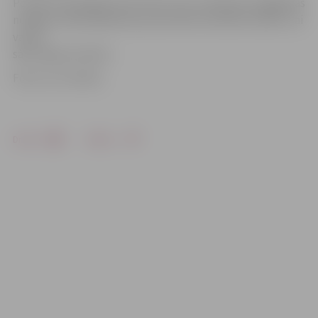
Portāls www.jelgavasvestnesis.lv jau rakstīja,ka pagājušās
nedēļas izskaņā šajā ielas posmā tika nofrēzēts asfalts, lai
varētu
sākt seguma izbūvi.
Foto: no JV arhīva
Drukāt
Dalīties