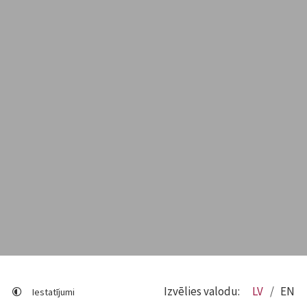
Izvēlies valodu:
LV
EN
Iestatījumi