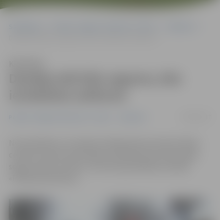
Sākumlapa
Portāla “Jelgavas Vēstnesis” arhīvs
Satiksme
Dambja ielā klās segumu, būs ierobežota satiksme
Klausīties
Dambja ielā klās segumu, būs
ierobežota satiksme
09/04/2017
Portāla “Jelgavas Vēstnesis” arhīvs
Satiksme
No pirmdienas, 10. aprīļa, Dambja ielas posmā no Mazā
ceļa līdz Sarmas ielai sāksies asfaltbetona izlīdzinošās
seguma kārtas izbūve, informē pašvaldības iestāde
«Pilsētsaimniecība».