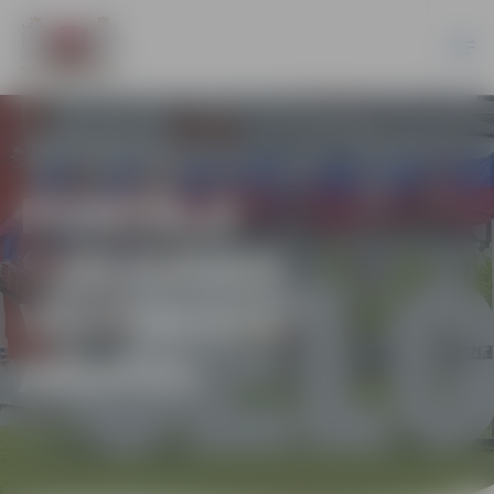
PORTĀLA
“JELGAVAS
VĒSTNESIS”
ARHĪVS