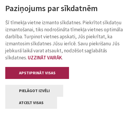
Paziņojums par sīkdatnēm
Šī tīmekļa vietne izmanto sīkdatnes. Piekrītot sīkdatņu
izmantošanai, tiks nodrošināta tīmekļa vietnes optimāla
darbība. Turpinot vietnes apskati, Jūs piekrītat, ka
izmantosim sīkdatnes Jūsu ierīcē. Savu piekrišanu Jūs
jebkurā laikā varat atsaukt, nodzēšot saglabātās
sīkdatnes.
UZZINĀT VAIRĀK
.
APSTIPRINĀT VISAS
PIELĀGOT IZVĒLI
ATCELT VISAS