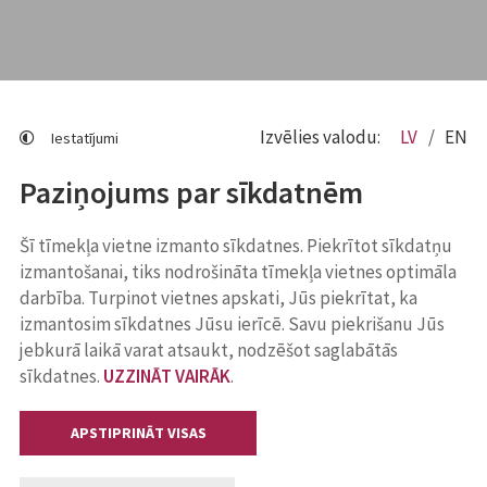
Izvēlies valodu:
LV
EN
Iestatījumi
Paziņojums par sīkdatnēm
Šī tīmekļa vietne izmanto sīkdatnes. Piekrītot sīkdatņu
izmantošanai, tiks nodrošināta tīmekļa vietnes optimāla
darbība. Turpinot vietnes apskati, Jūs piekrītat, ka
izmantosim sīkdatnes Jūsu ierīcē. Savu piekrišanu Jūs
jebkurā laikā varat atsaukt, nodzēšot saglabātās
sīkdatnes.
UZZINĀT VAIRĀK
.
APSTIPRINĀT VISAS