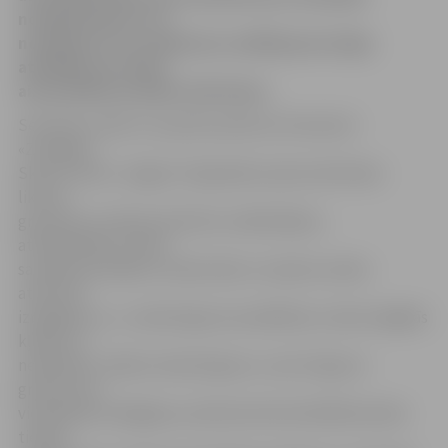
nodokļu likumos un
noteikumos un uzņēmuma vadītāja personīgo
atbildību par darba
aizsardzības prasību ievērošanu.
Seminārs notiks 27. janvārī pulksten 10 viesnīcā
«Zemgale»
Skautu ielā 2, Jelgavā. Tajā plānots pārrunāt Darba
likuma
grozījumus (darba attiecību nodibināšana,
atstādināšana, darba
samaksas jautājumi, darba laiks un atpūta, darba
attiecību
izbeigšana u.c.), darba līguma sastādīšanu (raksturīgākās
kļūdas un
nepilnības, slēdzot darba līgumu, veicot līguma
grozījumus,
vienošanās noslēgšana, administratīvā atbildība darba
tiesību