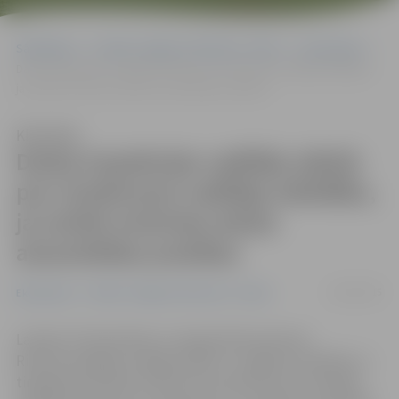
Sākumlapa
Portāla “Jelgavas Vēstnesis” arhīvs
Ekonomika
Darba inspekcijas vadītājs stāstīs par Uzņēmuma vadītāja atbildību,
ja netiek ievērotas darba aizsardzības prasības
Klausīties
Darba inspekcijas vadītājs stāstīs
par Uzņēmuma vadītāja atbildību,
ja netiek ievērotas darba
aizsardzības prasības
19/01/2015
Ekonomika
Portāla “Jelgavas Vēstnesis” arhīvs
Latvijas Tirdzniecības un rūpniecības kameras
Rietumzemgales nodaļa (LTRK) un Jelgavas ražotāju un
tirgotāju asociācija (JRTA) rīko semināru par izmaiņām