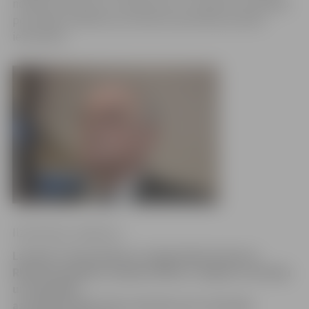
nodokļu likumos un noteikumos un uzņēmuma vadītāja
personīgo atbildību par darba aizsardzības prasību
ievērošanu.
Ilze Knusle-Jankevica
Latvijas Tirdzniecības un rūpniecības kameras
Rietumzemgales nodaļa (LTRK) un Jelgavas ražotāju
un tirgotāju
asociācija (JRTA) rīko semināru par izmaiņām