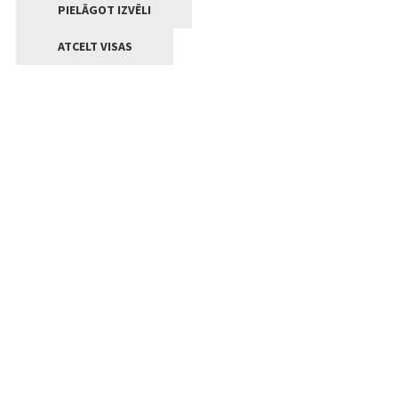
PIELĀGOT IZVĒLI
ATCELT VISAS
Kontakti
Jelgavas valstpilsētas pašvaldība
Lielā iela 11, Jelgava, LV-3001
+371 63005522
pasts@jelgava.lv
Klientu apkalpošana