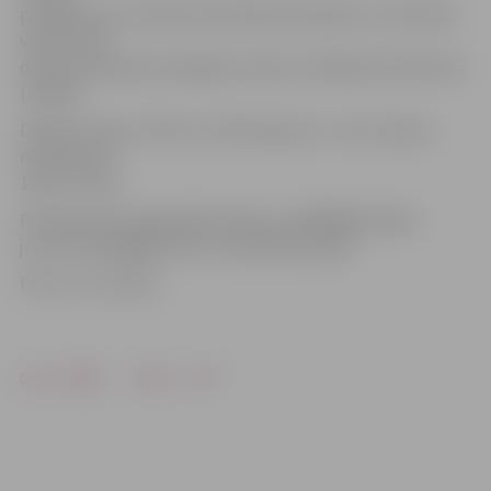
pārkāpumos), darba aizsardzības jautājumus. Semināru
vadīs Valsts
darba inspekcijas Zemgales sektora vadītājs Valdis Dūms
(attēlā).
Dalības maksa: LTRK un JRTA biedriem – bez maksas,
nebiedriem –
10 eiro +PVN.
Pieteikšanās: jelgava@chamber.lv, 28646086, Baiba;
jrta.asociacija@gmail.com, 63027404, Ligita.
Foto: no JV arhīva
Drukāt
Dalīties