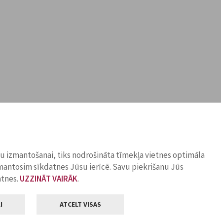
ņu izmantošanai, tiks nodrošināta tīmekļa vietnes optimāla
zmantosim sīkdatnes Jūsu ierīcē. Savu piekrišanu Jūs
atnes.
UZZINĀT VAIRĀK
.
I
ATCELT VISAS