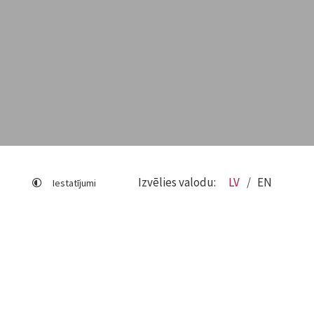
Izvēlies valodu:
LV
EN
Iestatījumi