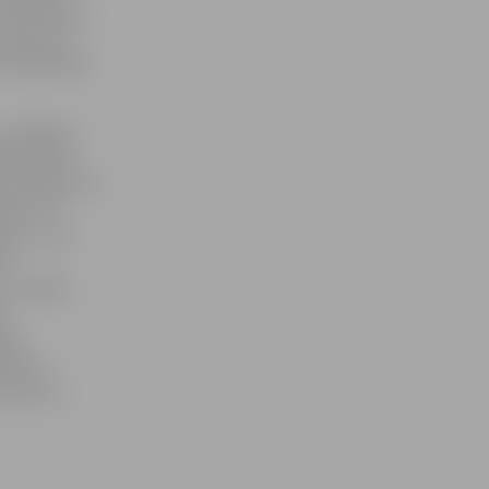
s Vēstnesim»
u aptuveni
par vakancēm
, Jelgavas
ašas veido
i atlaižot no
umiem un
bu. «Ja ir
tot
. Ja šādi
to
ādes
lismeta
t savu CV