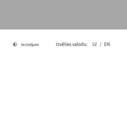
Izvēlies valodu:
LV
EN
Iestatījumi