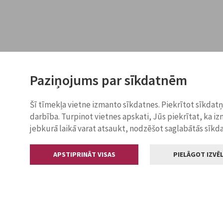
Paziņojums par sīkdatnēm
Šī tīmekļa vietne izmanto sīkdatnes. Piekrītot sīkdat
darbība. Turpinot vietnes apskati, Jūs piekrītat, ka i
jebkurā laikā varat atsaukt, nodzēšot saglabātās sīkd
APSTIPRINĀT VISAS
PIELĀGOT IZVĒL