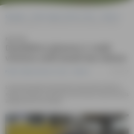
Sākumlapa
Portāla “Jelgavas Vēstnesis” arhīvs
Satiksme
Daudzbērnu ģimenes 4. maijā vilcienos varēs braukt bez maksas
Klausīties
Daudzbērnu ģimenes 4. maijā
vilcienos varēs braukt bez maksas
03/05/2019
Portāla “Jelgavas Vēstnesis” arhīvs
Satiksme
Latvijas Republikas Neatkarības atjaunošanas dienā, 4.
maijā, daudzbērnu ģimenēm visos vilcienu maršrutos būs
iespēja braukt bez maksas.