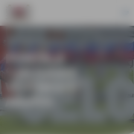
PORTĀLA
“JELGAVAS
VĒSTNESIS”
ARHĪVS