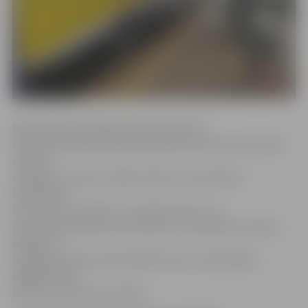
Bezmaksas braukšanas biļeti šajā valsts
svētku dienā daudzbērnu ģimenes locekļi varēs saņemt
visās AS
«Pasažieru vilciens» biļešu kasēs vai vilcienā pie
konduktora
kontroliera, uzrādot «3+ Ģimenes karti» un
personu apliecinošu dokumentu vai skolēna/studenta
apliecību.
Derīgiem dokumentiem jābūt līdzi ne tikai biļetes
iegādes brīdī,
bet arī visa brauciena laikā.