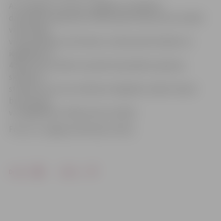
AS «Pasažieru vilciens» atgādina, ka ikdienā
daudzbērnu ģimenes locekļi saņem 50 procentu atlaidi
vienreizējai
vilciena biļetei, bet dienas un abonementa biļeti var
iegādāties ar
40 procentu atlaidi. Savukārt daudzbērnu ģimeņu
skolēni un
studenti, kuri nav vecāki par 24 gadiem, biļeti vienam
braucienam
var iegādāties ar 90 procentu atlaidi.
Foto: no «Jelgavas Vēstneša» arhīva
Drukāt
Dalīties