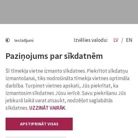
Izvēlies valodu:
LV
EN
Iestatījumi
Paziņojums par sīkdatnēm
Šī tīmekļa vietne izmanto sīkdatnes. Piekrītot sīkdatņu
izmantošanai, tiks nodrošināta tīmekļa vietnes optimāla
darbība. Turpinot vietnes apskati, Jūs piekrītat, ka
izmantosim sīkdatnes Jūsu ierīcē. Savu piekrišanu Jūs
jebkurā laikā varat atsaukt, nodzēšot saglabātās
sīkdatnes.
UZZINĀT VAIRĀK
.
APSTIPRINĀT VISAS