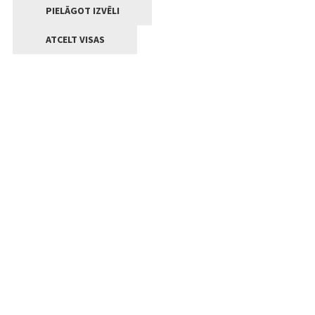
PIELĀGOT IZVĒLI
ATCELT VISAS
Kontakti
Jelgavas valstpilsētas pašvaldība
Lielā iela 11, Jelgava, LV-3001
+371 63005522
pasts@jelgava.lv
Klientu apkalpošana