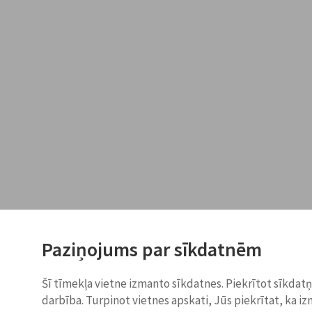
Paziņojums par sīkdatnēm
Šī tīmekļa vietne izmanto sīkdatnes. Piekrītot sīkdat
darbība. Turpinot vietnes apskati, Jūs piekrītat, ka i