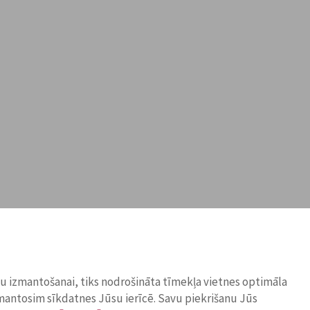
ņu izmantošanai, tiks nodrošināta tīmekļa vietnes optimāla
zmantosim sīkdatnes Jūsu ierīcē. Savu piekrišanu Jūs