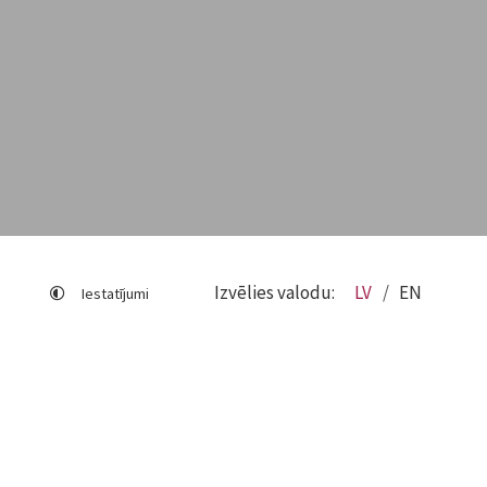
Izvēlies valodu:
LV
EN
Iestatījumi