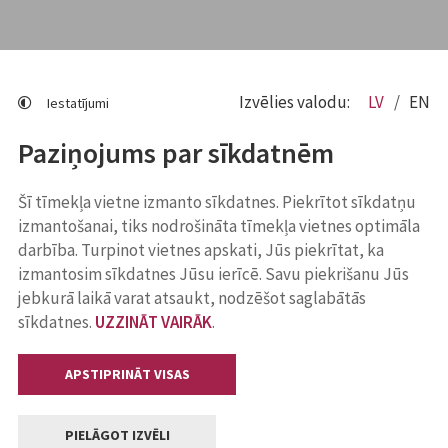
Izvēlies valodu:
LV
EN
Iestatījumi
Paziņojums par sīkdatnēm
Šī tīmekļa vietne izmanto sīkdatnes. Piekrītot sīkdatņu
izmantošanai, tiks nodrošināta tīmekļa vietnes optimāla
darbība. Turpinot vietnes apskati, Jūs piekrītat, ka
izmantosim sīkdatnes Jūsu ierīcē. Savu piekrišanu Jūs
jebkurā laikā varat atsaukt, nodzēšot saglabātās
sīkdatnes.
UZZINĀT VAIRĀK
.
APSTIPRINĀT VISAS
PIELĀGOT IZVĒLI