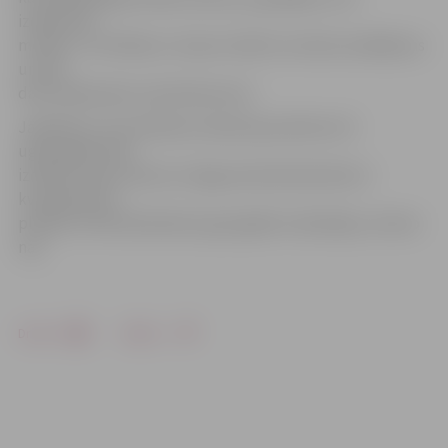
izdedzināt
metālu,» tā S.Reksce. Viņam izteikts mutisks aizrādījums
un pēc
datu pārbaudes viņš devās prom.
Jāpiebilst, ka sestdienas vakarā ap pulksten 23
ugunsgrēks bija
izcēlies Upeņu ielā, kur dega saimniecības ēka 12
kvadrātmetru
platībā. VUGD darbinieki ugunsgrēku lokalizēja, cietušo
nav.
Drukāt
Dalīties