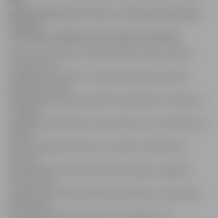
bija
aizdedzinājis gultas matraci, lai tiktu pie atsperēm.
Tās viņš,
visticamāk, gribēja nodot metāla uzpircējiem.
Sestdien ap pulksten 20 Pašvaldības policija saņēma
izsaukumu uz
Zemgales prospektu, kur pagalmā bezpajumtnieks
dedzinot matraci.
Pašvaldības policijas pārstāve Sandra Reksce norāda, ka
minētajā
adresē tika konstatēts, ka pie atkritumu konteineriem ar
atklātu
liesmu deg dīvāna matracis un blakus sēž iereibusi
persona.
Sadarbojoties ar blakus ēku iedzīvotājiem, degošais
matracis tika
apdzēsts bez VUGD darbinieku palīdzības. «Iereibušais
paskaidroja,
ka aizdedzinājis dīvāna matraci, jo gribējis no tā