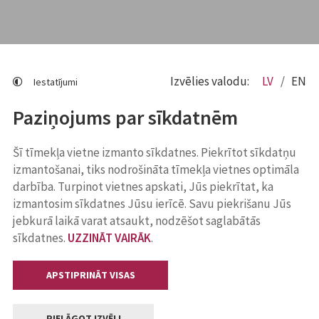
Izvēlies valodu:
LV
EN
Iestatījumi
Paziņojums par sīkdatnēm
Šī tīmekļa vietne izmanto sīkdatnes. Piekrītot sīkdatņu
izmantošanai, tiks nodrošināta tīmekļa vietnes optimāla
darbība. Turpinot vietnes apskati, Jūs piekrītat, ka
izmantosim sīkdatnes Jūsu ierīcē. Savu piekrišanu Jūs
jebkurā laikā varat atsaukt, nodzēšot saglabātās
sīkdatnes.
UZZINĀT VAIRĀK
.
APSTIPRINĀT VISAS
PIELĀGOT IZVĒLI