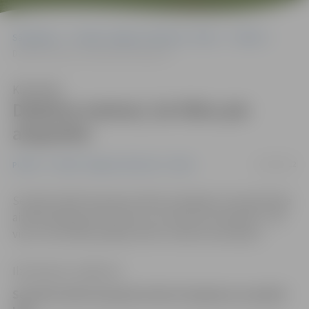
Sākumlapa
Portāla “Jelgavas Vēstnesis” arhīvs
Pilsētā
Dedzina matraci, lai tiktu pie atsperēm
Klausīties
Dedzina matraci, lai tiktu pie
atsperēm
11/06/2012
Pilsētā
Portāla “Jelgavas Vēstnesis” arhīvs
Sestdien kāds bezpajumtnieks Zemgales prospektā bija
aizdedzinājis gultas matraci, lai tiktu pie atsperēm. Tās
viņš, visticamāk, gribēja nodot metāla uzpircējiem.
Ilze Knusle-Jankevica
Sestdien kāds bezpajumtnieks Zemgales prospektā