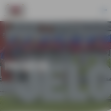
PILSĒTĀ