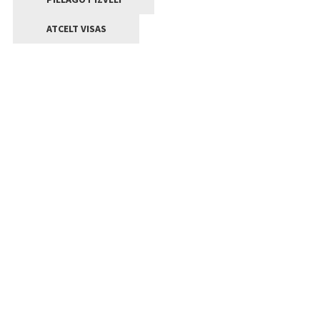
ATCELT VISAS
Kontakti
Jelgavas valstpilsētas pašvaldība
Lielā iela 11, Jelgava, LV-3001
+371 63005522
pasts@jelgava.lv
Klientu apkalpošana