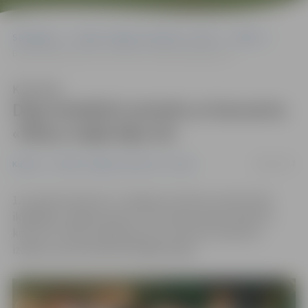
Sākumlapa
Portāla “Jelgavas Vēstnesis” arhīvs
Kultūra
Deju kolektīvi priecēs ar koncertu «Mūsu mājā dejo tā»
Klausīties
Deju kolektīvi priecēs ar koncertu
«Mūsu mājā dejo tā»
04/01/2017
Kultūra
Portāla “Jelgavas Vēstnesis” arhīvs
12. janvārī pulksten 17 Jelgavas kultūras namā notiks
ikgadējais Jelgavas bērnu un jauniešu deju kolektīvu
koncerts «Mūsu mājā dejo tā», kurā katrs kolektīvs
izdejos savas šībrīža aktuālākās dejas.