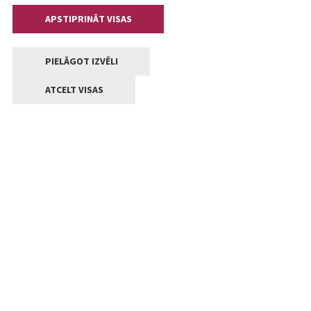
APSTIPRINĀT VISAS
PIELĀGOT IZVĒLI
ATCELT VISAS
Kontakti
Jelgavas valstpilsētas pašvaldība
Lielā iela 11, Jelgava, LV-3001
+371 63005522