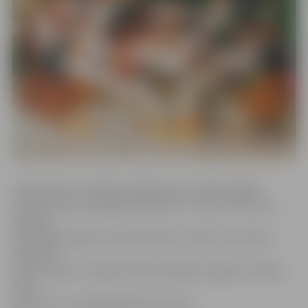
«Šis koncerts ir lieliska tradīcija, kas sniedz iespēju
kolektīviem jaunajā gadā satikties uz vienas skatuves,
parādot
aktuālākās dejas savā repertuārā,» stāsta tautas deju
kolektīva
«Vēja zirdziņš» mākslinieciskā vadītāja Jelgavas skolēnu
deju
kolektīvu virsvadītāja Alda Skrastiņa.