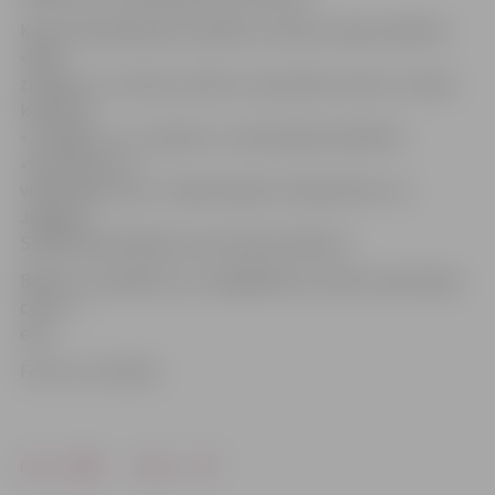
Koncertā piedalīsies iestādes «Kultūra» deju kolektīvi
«Vēja
zirdziņš» un «Ieviņa», bērnu un jauniešu centra «Junda»
kolektīvi
«Jundēns» un «Jundari», 6. vidusskolas kolektīvs
«Varavīksne», 5.
vidusskolas «Ija», 4. sākumskolas «Gliemezītis» un
Jelgavas
Spīdolas ģimnāzijas tautas deju kolektīvs.
Biļetes uz pasākumu var iegādāties kultūras nama kasē,
cena – 1
eiro.
Foto: no JV arhīva
Drukāt
Dalīties