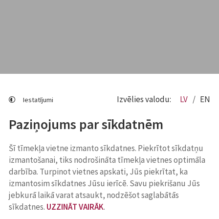
Izvēlies valodu:
LV
EN
Iestatījumi
Paziņojums par sīkdatnēm
Šī tīmekļa vietne izmanto sīkdatnes. Piekrītot sīkdatņu
izmantošanai, tiks nodrošināta tīmekļa vietnes optimāla
darbība. Turpinot vietnes apskati, Jūs piekrītat, ka
izmantosim sīkdatnes Jūsu ierīcē. Savu piekrišanu Jūs
jebkurā laikā varat atsaukt, nodzēšot saglabātās
sīkdatnes.
UZZINĀT VAIRĀK
.