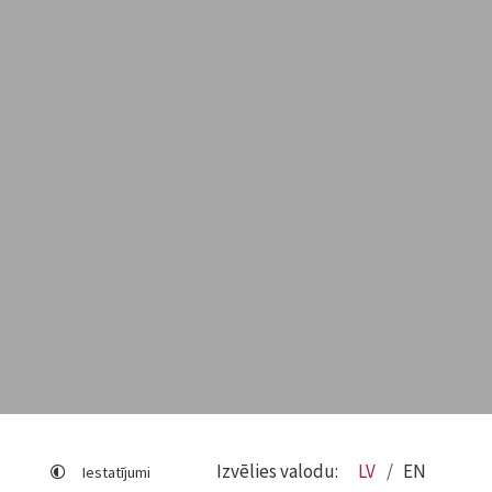
Izvēlies valodu:
LV
EN
Iestatījumi