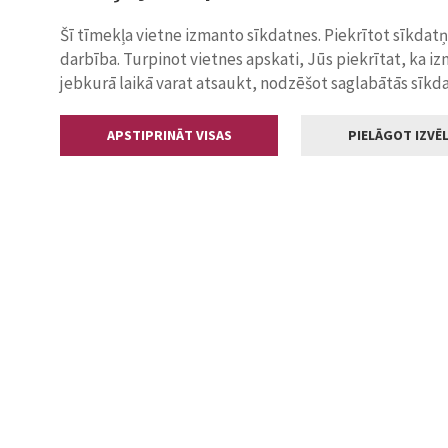
Šī tīmekļa vietne izmanto sīkdatnes. Piekrītot sīkdat
darbība. Turpinot vietnes apskati, Jūs piekrītat, ka i
jebkurā laikā varat atsaukt, nodzēšot saglabātās sīkd
APSTIPRINĀT VISAS
PIELĀGOT IZVĒL
Kontakti
Jelgavas valstp
Lielā iela 11
+371 630055
pasts@jelga