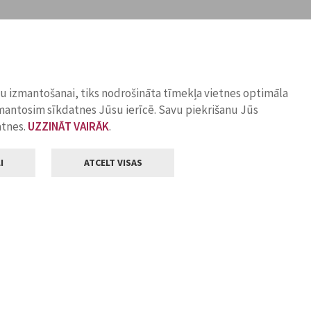
ņu izmantošanai, tiks nodrošināta tīmekļa vietnes optimāla
zmantosim sīkdatnes Jūsu ierīcē. Savu piekrišanu Jūs
atnes.
UZZINĀT VAIRĀK
.
I
ATCELT VISAS
Klientu apkalpošana
ilsētas pašvaldība
Darba laiks