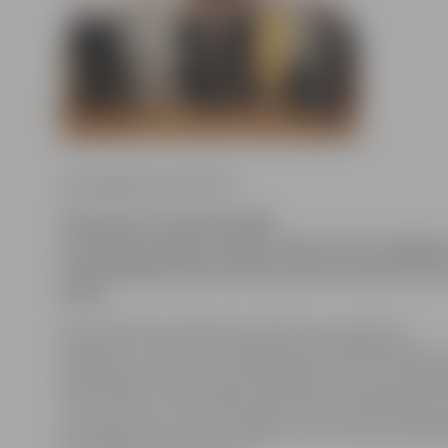
www.jelgavasvestnesis.lv
Šodien tika sasaukta pēdējā
aizvadītā sasaukuma domes sēde, kuras noslēgu
priekšsēdētājs Andris Rāviņš pateicās deputātiem
darbu.
Kopumā domes sēdē tika izskatīti astoņpadsmit
jautājumi, no kuriem būtiskākie bija par Pašvaldības po
priekšnieka vietnieka apstiprināšanu amatā, par bijuš
cietuma ēku un teritorijas pārņemšanu pašvaldības īp
par atļauju SIA «Fortum Jelgava» celt biomasas koģen