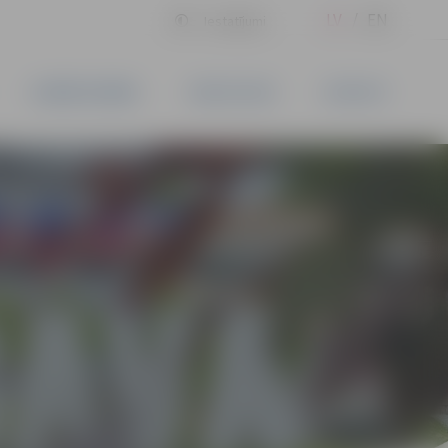
LV
EN
Iestatījumi
UZŅĒMĒJDARBĪBA
PAKALPOJUMI
KONTAKTI