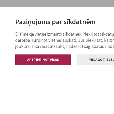
Paziņojums par sīkdatnēm
Šī tīmekļa vietne izmanto sīkdatnes. Piekrītot sīkdat
darbība. Turpinot vietnes apskati, Jūs piekrītat, ka i
jebkurā laikā varat atsaukt, nodzēšot saglabātās sīkd
APSTIPRINĀT VISAS
PIELĀGOT IZVĒL
Kontakti
Jelgavas valstp