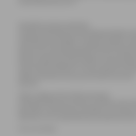
staciju Rūpniecības ielā 73.
Pašvaldības policijas priekšnieka
vietnieka amatā deputāti apstiprināja pašreizējo šī am
izpildītāju Andri Lakstīgalu. Savukārt akceptējot terit
Garozas ielā 31 pārņemšanu pašvaldība pilnvarojusi Mi
kabinetu lemt par bijušā Pārlielupes cietuma nodošan
īpašumā. Atbilstoši jaunajam pilsētas teritorijas plān
vieta iezīmēta kā darījumu un komercapbūves teritori
tālāko izmantošanu lems jau jaunā sasaukuma domes
deputāti.
Sēdes noslēgumā Andris Rāviņš pasniedza
simboliskas dāvanas par piemiņu no pilsētas visiem d
deputātiem, pateicoties par sadarbību, kā arī apsveic
deputātus, kuri turpinās darbu jaunā sasaukuma dom
Foto: Ivars Veiliņš