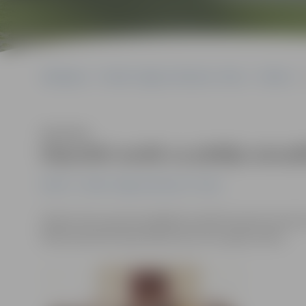
Sākumlapa
Portāla “Jelgavas Vēstnesis” arhīvs
Pilsētā
Klausīties
Deputāti sanāk uz pēdējo aizva
Pilsētā
Portāla “Jelgavas Vēstnesis” arhīvs
Šodien tika sasaukta pēdējā aizvadītā sasaukuma do
Rāviņš pateicās deputātiem par četru gadu darbu.