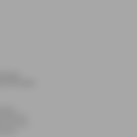
mā domes
 par četru gadu
licijas
ā Pārlielupes
ašumā, kā arī
erācijas