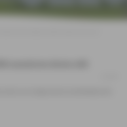
Deputāti sanāk uz pēdējo aizvadītā sasaukuma domes sēdi
dītā sasaukuma domes sēdi
11/06/2009
mes sēde, kuras noslēgumā domes priekšsēdētājs Andris