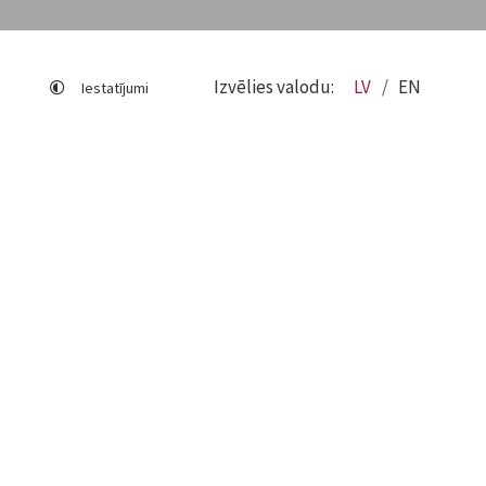
Izvēlies valodu:
LV
EN
Iestatījumi
Lapas karte
Viegli lasīt