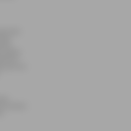
ata vietas
orijas
nistru
u pilsētas
ojumam šī
ja, par kuras
omes
a tos septiņu
ē.