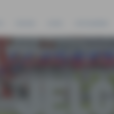
TA
PAŠVALDĪBA
IESTĀDES
KAPITĀLSABIEDRĪBAS