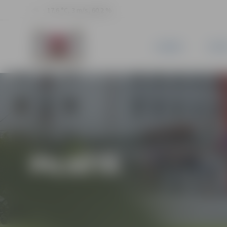
17.6 °C, 3 m/s, 60.2 %
JAUNUMI
PILSĒ
PILSĒTĀ