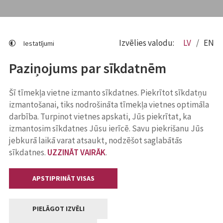
Izvēlies valodu:
LV
EN
Iestatījumi
Paziņojums par sīkdatnēm
Šī tīmekļa vietne izmanto sīkdatnes. Piekrītot sīkdatņu
izmantošanai, tiks nodrošināta tīmekļa vietnes optimāla
darbība. Turpinot vietnes apskati, Jūs piekrītat, ka
izmantosim sīkdatnes Jūsu ierīcē. Savu piekrišanu Jūs
jebkurā laikā varat atsaukt, nodzēšot saglabātās
sīkdatnes.
UZZINĀT VAIRĀK
.
APSTIPRINĀT VISAS
PIELĀGOT IZVĒLI