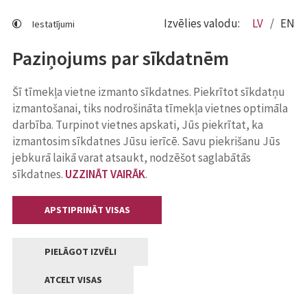
Izvēlies valodu:
LV
EN
Iestatījumi
Paziņojums par sīkdatnēm
Šī tīmekļa vietne izmanto sīkdatnes. Piekrītot sīkdatņu
izmantošanai, tiks nodrošināta tīmekļa vietnes optimāla
darbība. Turpinot vietnes apskati, Jūs piekrītat, ka
izmantosim sīkdatnes Jūsu ierīcē. Savu piekrišanu Jūs
jebkurā laikā varat atsaukt, nodzēšot saglabātās
sīkdatnes.
UZZINĀT VAIRĀK
.
APSTIPRINĀT VISAS
PIELĀGOT IZVĒLI
ATCELT VISAS