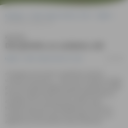
Sākumlapa
Portāla “Jelgavas Vēstnesis” arhīvs
Izglītība
Disciplinētu un uzlabotu vidi
Klausīties
Disciplinētu un uzlabotu vidi
25/09/2008
Izglītība
Portāla “Jelgavas Vēstnesis” arhīvs
«Es lepojos ar savu skolu un piederību tai paužu,
uzvelkot formas tērpu!» – tāda varētu būt bērnu nostāja
par vienota skolēnu apģērba ieviešanu izglītības iestādē.
Protams, ideālā variantā. Diemžēl mūsdienās šajā ziņā
aktuālāks nereti ir jautājums par iespēju visiem
skolēniem ļaut justies vienlīdzīgiem, lai izvairītos no
situācijas, kad bērns tiek izsmiets tādēļ, ka, lūk, viņa
apģērbs jau sen kā neatbilst modes tendencēm.