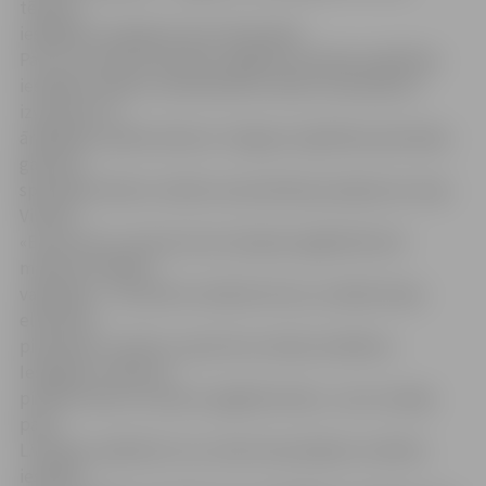
tērpam –
iespējams, pieļaujot vien vidusskolā.
Par to, ka vienota skolēnu apģērba ieviešana izglītības
iestādē uzlabotu mikroklimatu skolā, tostarp ļautu
izvairīties no
ārišķībām, pārliecināta arī Jelgavas Izglītības pārvaldes
galvenā
speciāliste bērnu tiesību aizsardzības jautājumos Līvija
Vilcāne.
«Esmu par to, ka kaut kas vienojošs apģērbā katrā
mācību iestādē ir
vajadzīgs – vai tā būtu skolēna forma, vai kāds tērpa
elements,
piemēram, vestīte, cepurīte ar skolas emblēmu.
Iespējams, sākumā
pietiktu kaut ar vienotu apģērba krāsu,» savu nostāju
pauž
L.Vilcāne, piebilstot, ka, risinot šo jautājumu mācību
iestādē,