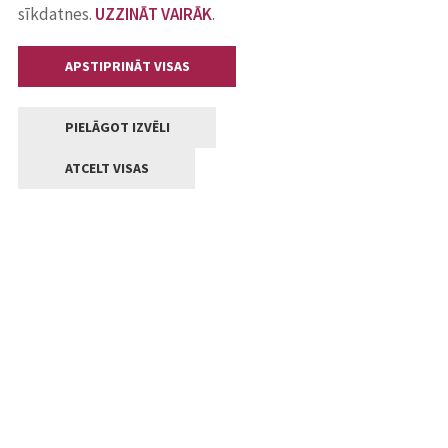
sīkdatnes.
UZZINĀT VAIRĀK
.
APSTIPRINĀT VISAS
PIELĀGOT IZVĒLI
ATCELT VISAS
Kontakti
Jelgavas valstpilsētas pašvaldība
Lielā iela 11, Jelgava, LV-3001