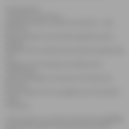
Sintija Čepanone
«Es lepojos ar savu skolu un
piederību tai paužu, uzvelkot formas tērpu!» – tāda
varētu būt
bērnu nostāja par vienota skolēnu apģērba ieviešanu
izglītības
iestādē. Protams, ideālā variantā. Diemžēl mūsdienās šajā
ziņā
aktuālāks nereti ir jautājums par iespēju visiem
skolēniem ļaut
justies vienlīdzīgiem, lai izvairītos no situācijas, kad
bērns tiek
izsmiets tādēļ, ka, lūk, viņa apģērbs jau sen kā neatbilst
modes
tendencēm.
Kā liecina bērnu un pusaudžu uzticības tālruņa 80006008
zvanu analīze augustā, tuvojoties jaunajam mācību