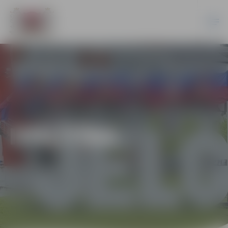
IZGLĪTĪBA