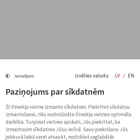
Izvēlies valodu:
LV
EN
Iestatījumi
Paziņojums par sīkdatnēm
Šī tīmekļa vietne izmanto sīkdatnes. Piekrītot sīkdatņu
izmantošanai, tiks nodrošināta tīmekļa vietnes optimāla
darbība. Turpinot vietnes apskati, Jūs piekrītat, ka
izmantosim sīkdatnes Jūsu ierīcē. Savu piekrišanu Jūs
jebkurā laikā varat atsaukt, nodzēšot saglabātās