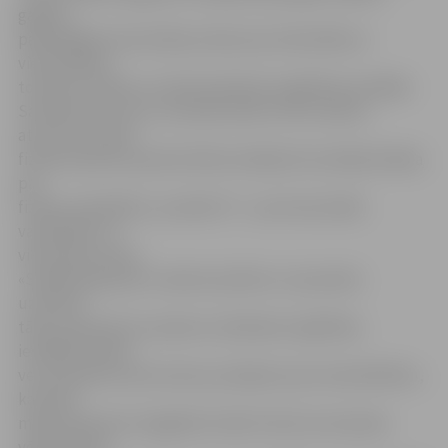
gadam,
palielinājies konsultāciju skaits par attiecībām ar
vienaudžiem,
tostarp ar klases un skolas biedriem izglītības iestādēs.
Satraukumu par to, ka skolā varētu tikt izsmiets,
atstumts vai pat
fiziski aizskarts pauduši 160 zvanītāji; 20 zvanītāji stāstīja
par
fizisko vardarbību, savukārt 37 – par emocionālo
vardarbību no
vienaudžu puses.
«Spriežot gan pēc zvaniem pa bērnu un jauniešu
uzticības
tālruni, gan pēc sarunām ar skolēniem izglītības
iestādēs, skolas
vecuma bērnus ļoti satrauc jautājums par nevienlīdzību,
kas lielā
mērā izpaužas arī apģērbā. Varbūt tieši viņi neizsaka
vēlmi ieviest