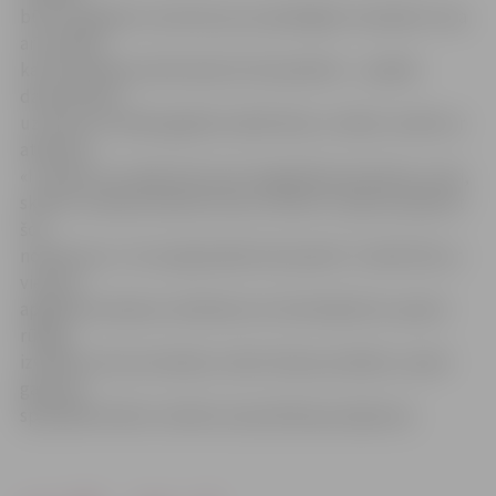
būtu iespējams vienoties par saprātīgām izmaksām. Viņa
arī norāda,
ka formastērps lielā mērā arī disciplinētu – pašlaik
daudzi bērni
uz skolu iet tādā apģērbā, kādā vēlas un kādu vecāki var
atļauties.
«Ir valstis, kur šajā ziņā ir pat stagnātiska pieredze, proti,
skolā ir noteikta skolas forma un bērni ir spiesti pieņemt
šos
noteikumus. Tas neapšaubāmi disciplinē. Turklāt līdz ar
vienota
apģērba ieviešanu skolēniem arī skolotāji būtu spiesti
rūpīgi
izvērtēt, kā viņi izskatās, stāvot klases priekšā,» spriež
galvenā
speciāliste bērnu tiesību aizsardzības jautājumos.