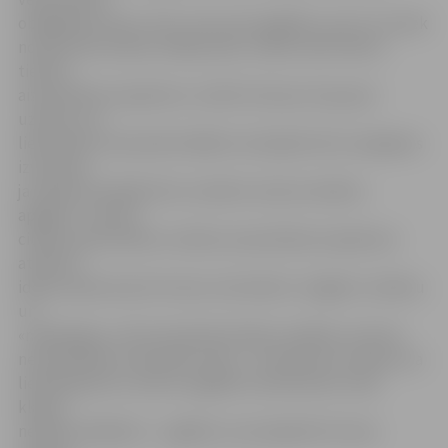
obligātās formas, taču runa ir par apģērbu, par to, ka tiek
noniecināti izskata, drēbju dēļ,» stāsta valsts bērnu
tiesību
aizsardzības inspektore Judīte Sirsniņa. Viņa pauž
uzskatu, ka
lielā mērā no daudzām šādām situācijām būtu iespējams
izvairīties,
ja mācību iestādē tiktu noteikts vienots skolēnu
apģērbs. «Gan kā
cilvēks, gan kā bērnu tiesību aizsardzības inspektore
atbalstu
ideju skolās ieviest formas: tad nebūtu «bagāto» skolēnu
un
«nabadzīgo», kā tas daudzās skolās ir pašlaik, veicinot
nevienlīdzību vienaudžu vidū,» J.Sirsniņa arī uzskata, ka
lietderīgi būtu vienotu apģērbu skolā ieviest visās
klasēs,
nelielas atkāpītes – apģērbu, kas adaptēts formas