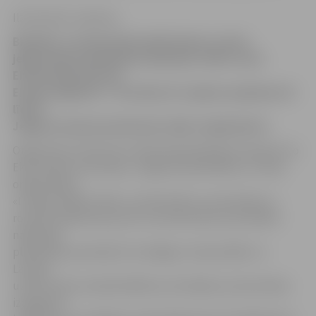
Ilze Knusle-Janevica
Biedrība «Latvijas Pilsoniskā alianse» aicina
jelgavniekus piedalīties diskusijā «100% zoom
Eiropai jeb pietuvini
Eiropu Jelgavai!». Tā notiks 16. maijā no pulksten 15
līdz17
Jelgavas domes konferenču zālē, Lielajā ielā 11.
Organizatori informē, ka diskusijā piedalīsies eksperti no
Ekonomikas ministrijas, Jelgavas pašvaldības un vides
organizācijas
«Latvijas Zaļā kustība», lai informētu par aktuālo un
rosinātu pārdomas par ES struktūrfondu prioritātēm
nākamajā
plānošanas periodā; ES stratēģiju «Eiropa 2020» un
Latvijas
uzdevumiem nodarbinātības veicināšanai, ekonomikas
izaugsmei,