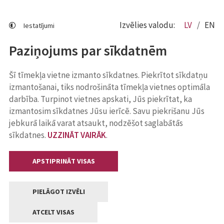
Izvēlies valodu:
LV
EN
Iestatījumi
Paziņojums par sīkdatnēm
Šī tīmekļa vietne izmanto sīkdatnes. Piekrītot sīkdatņu
izmantošanai, tiks nodrošināta tīmekļa vietnes optimāla
darbība. Turpinot vietnes apskati, Jūs piekrītat, ka
izmantosim sīkdatnes Jūsu ierīcē. Savu piekrišanu Jūs
jebkurā laikā varat atsaukt, nodzēšot saglabātās
sīkdatnes.
UZZINĀT VAIRĀK
.
APSTIPRINĀT VISAS
PIELĀGOT IZVĒLI
ATCELT VISAS