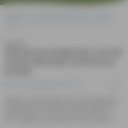
Sākumlapa
Portāla “Jelgavas Vēstnesis” arhīvs
Pilsētā
Diskutēs par jautājumiem, kas būs aktuāli nākamajā ES plānošanas
periodā
Klausīties
Diskutēs par jautājumiem, kas būs
aktuāli nākamajā ES plānošanas
periodā
15/05/2012
Pilsētā
Portāla “Jelgavas Vēstnesis” arhīvs
Biedrība «Latvijas Pilsoniskā alianse» aicina jelgavniekus
piedalīties diskusijā «100% zoom Eiropai jeb pietuvini
Eiropu Jelgavai!». Tā notiks 16. maijā no pulksten 15
līdz17 Jelgavas domes konferenču zālē, Lielajā ielā 11.