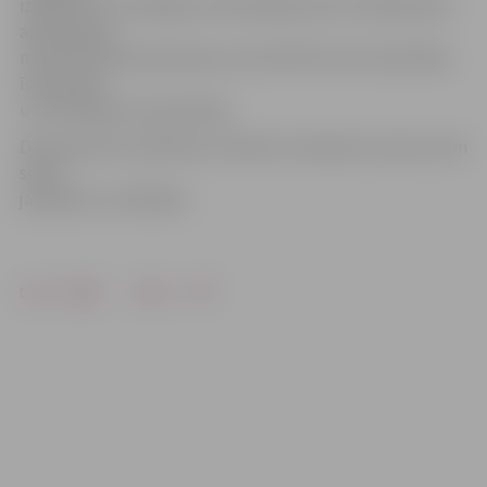
izglītībai un sociālajam nodrošinājumam; ES dalībvalstu
apņemšanos
mazināt klimata pārmaiņu norisi; NVO lomu ES politikas
īstenošanā
un finansējuma saņemšanā.
Diskusija tiks moderēta ar tēzēm no ekspertu puses, kam
sekos
jautājumi un atbildes.
Drukāt
Dalīties