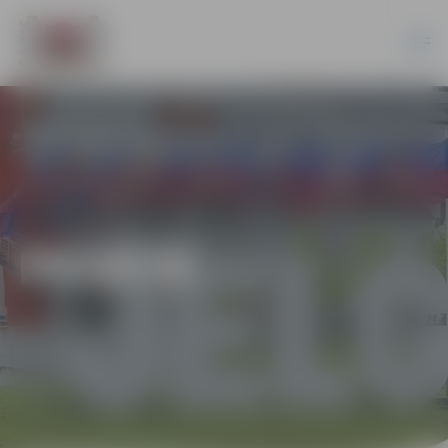
PILSĒTĀ