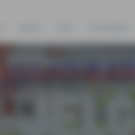
TA
PAŠVALDĪBA
IESTĀDES
KAPITĀLSABIEDRĪBAS