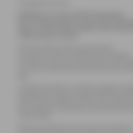
www.jelgavasvestnesis.lv
Iegādājoties visu Jāņu svinībām nepieciešamo,
divas trešdaļas aptaujāto Latvijas iedzīvotāju šog
tikpat vai vairāk naudas nekā pērn, liecina veikalu
veiktās aptaujas rezultāti.
Kā informē «Maxima
Latvija» preses sekretārs
Ivars Andiņš, salīdzinot ar Lieldienās veiktās aptaujas
rezultātiem, par 10 procentiem pieaudzis to iedzīvotā
kuri svētku svinībām plāno atvēlēt vairāk naudas nekā
gadā.
«Pretēji Ziemassvētkos un Lieldienās veiktajām aptau
kad pārliecinošs vairākums aptaujas dalībnieku svinī
mazāk līdzekļu nekā gadu iepriekš, vasaras atnākšana 
labu noskaņojumu un optimismu arī personisko finanš
norāda I.Andiņš.
Aptaujas rezultāti liecina, ka 61 procents respondent