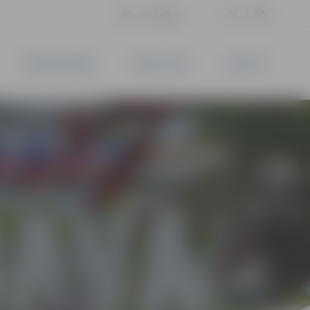
LV
EN
Iestatījumi
UZŅĒMĒJDARBĪBA
PAKALPOJUMI
KONTAKTI