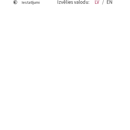
Izvēlies valodu:
LV
EN
Iestatījumi
Lapas karte
Viegli lasīt
Sociālo mediju lietošana
Sīkdatņu izmantošana
Piekļūstamības paziņojums