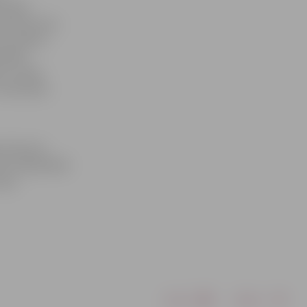
t plāno
ar spīti tam,
 tas nebūs
aujāto
, ir laba
 labi laika
o dziesmas
, ka labprātāk
Jāņu
Drukāt
Dalīties