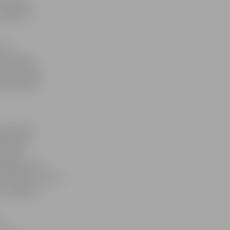
 savukārt
tvēlēt ne
ota
u nevarētu
o šo svētku
etā atstājot
1 procents
jāto pin
tu pāri
āji pāri Jāņu
 Jubaltu un Jāni
rī hokejistu
u