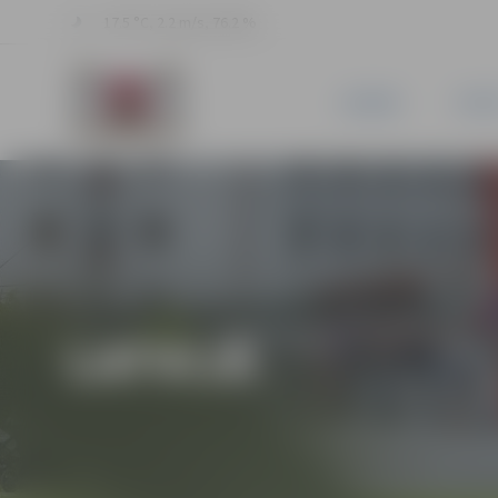
17.5 °C, 2.2 m/s, 76.2 %
JAUNUMI
PILSĒ
LATVIJĀ