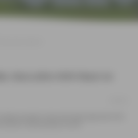
 vairāk naudas nekā pērn
āju Jāņos plāno tērēt tikpat vai
23/06/2011
rešdaļas aptaujāto Latvijas iedzīvotāju šogad plāno tērēt
la «Maxima» veiktās aptaujas rezultāti.