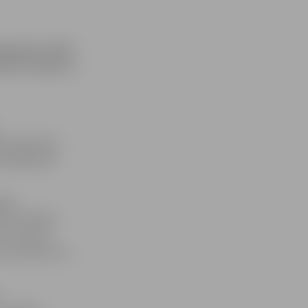
ad plāno tērēt
 tīkla «Maxima»
ju īpatsvars,
 pagājušajā
jām,
bām atvēlēja
ir atnesusi
u jautājumos,»
u