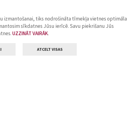
ņu izmantošanai, tiks nodrošināta tīmekļa vietnes optimāla
zmantosim sīkdatnes Jūsu ierīcē. Savu piekrišanu Jūs
atnes.
UZZINĀT VAIRĀK
.
I
ATCELT VISAS
Klientu apkalpošana
ilsētas pašvaldība
Darba laiks
, Jelgava, LV-3001
Pirmdienās
8.00 - 18.00
Otrdienās
8.00 - 17.00
22
Trešdienās
8.00 - 17.00
va.lv