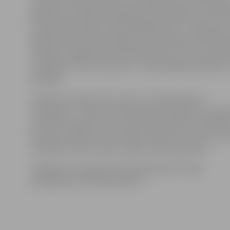
ainavā, jo vairāk nekā puse aptaujāto atzinuši, ka līgo
kādās lauku mājās, kempingā vai pie dabas krūts. Un p
ka Līgo vakarā tiek solīts pamatīgs lietus, svinētājiem
šķērslis labai laika pavadīšanai, jo teju 80 procenti apt
minējuši, ka galvenais priekšnoteikums, lai Jāņi izdotos
kompānija. Tikai 11 procenti – ka būtiskākais aspekts ir
apstākļi.
Iecienīta tradīcija Jāņu naktī ir arī Līgo dziesmu
dziedāšana – 38 procenti aptaujāto norādījuši, ka Līg
dzied katru gadu, 30 procenti respondentu atzīmējuši
klausās, kā dzied citi, savukārt 15 procenti atzīst, ka 
dziesmām nezina vārdus, tāpēc tikai dungo līdzi.
Jāpiebilst, ka aptauja veikta jūnija vidū un tajā
piedalījušies 1579 respondenti.