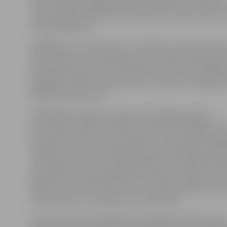
Jāņu svinībām šogad gatavojas atvēlēt līdz 25 latiem,
ceturtā daļa aptaujāto visiem svētku tēriņiem plāno a
vairāk kā 40 latus.
Iegādājoties Jāņu mielastu, priekšroka noteikti tiks d
Jāņu sieram, jo bez šī garduma savu Līgo svētku gald
iedomāties 18 procentu aptaujāto. Par otru populārāk
obligāto produktu kļuvis alus (17 procenti), trešajā vi
šašliku (16 procenti).
Kā atklājies aptaujā, Latvijas iedzīvotāji joprojām ir
naski Jāņu tradīciju ievērotāji – gandrīz trešdaļa jeb 3
respondentu iekur Jāņu ugunskuru, 26 procenti aptau
vainagus, savukārt 14 procenti ir gana drosmīgi, lai lek
Jāņu ugunskuram. Turklāt izrādās, ka Latvijas iedzīvot
ugunskuram vislabprātāk lektu kopā ar mūziķiem Jāni
Stībeli, aktieriem Jāni Jarānu un Jāni Paukštello, kā a
Jāni Spruktu un žurnālistu Jāni Domburu.
Jāņu ugunskuri visvairāk būs novērojami Latvijas lauk