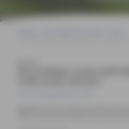
Sākumlapa
Portāla “Jelgavas Vēstnesis” arhīvs
Latvijā
Divas trešdaļas Latvijas iedzīvotāju Jāņos plāno tērēt tikpat vai
Klausīties
Divas trešdaļas Latvijas iedzīvot
vairāk naudas nekā pērn
Latvijā
Portāla “Jelgavas Vēstnesis” arhīvs
Iegādājoties visu Jāņu svinībām nepieciešamo, divas t
tikpat vai vairāk naudas nekā pērn, liecina veikalu tīk