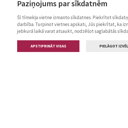
Paziņojums par sīkdatnēm
Šī tīmekļa vietne izmanto sīkdatnes. Piekrītot sīkdat
darbība. Turpinot vietnes apskati, Jūs piekrītat, ka i
jebkurā laikā varat atsaukt, nodzēšot saglabātās sīkd
APSTIPRINĀT VISAS
PIELĀGOT IZVĒL
Kontakti
Jelgavas valstp
Lielā iela 11
+371 630055
pasts@jelga