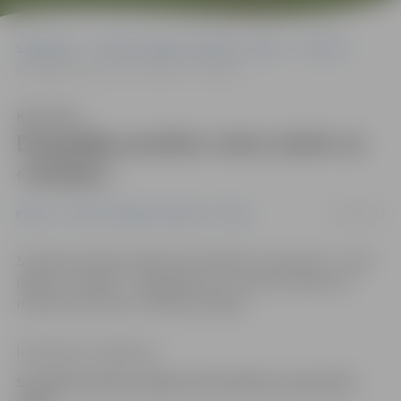
Sākumlapa
Portāla “Jelgavas Vēstnesis” arhīvs
Pilsētā
Divgadīgs puisēns viens aiziet uz «Pasāžu»
Klausīties
Divgadīgs puisēns viens aiziet uz
«Pasāžu»
02/07/2012
Pilsētā
Portāla “Jelgavas Vēstnesis” arhīvs
Sestdien policija saņēma informāciju, ka pazudis – viens
izgājis no mājām – divgadīgs zēns. Tomēr samērā drīz
mazais tika atrasts «Pilsētas pasāžā».
Ilze Knusle-Jankevica
Sestdien policija saņēma informāciju, ka pazudis –