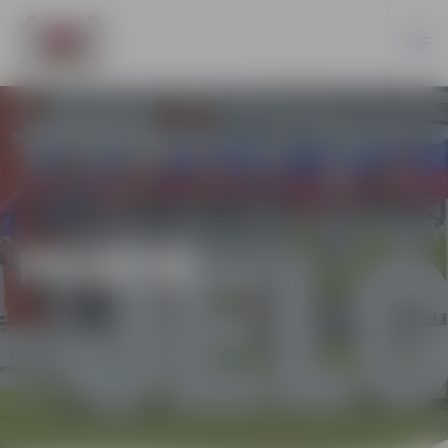
PILSĒTĀ