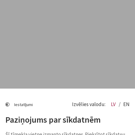
Izvēlies valodu:
LV
EN
Iestatījumi
Paziņojums par sīkdatnēm
Šī tīmekļa vietne izmanto sīkdatnes. Piekrītot sīkdatņu