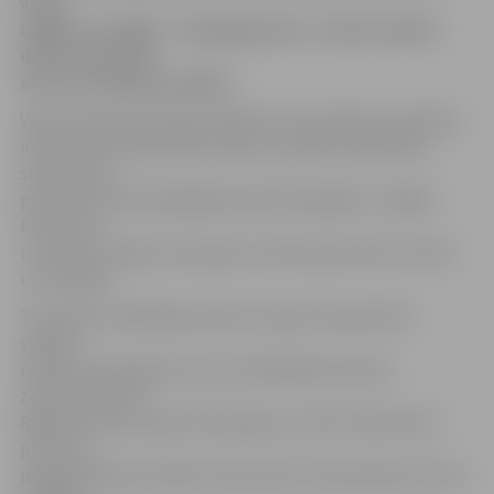
viens
izgājis no mājām – divgadīgs zēns. Tomēr samērā
drīz mazais tika
atrasts «Pilsētas pasāžā».
Valsts policijas pārstāve Diāna Purviņa stāsta, ka policija
informāciju par pazudušu bērnu saņēma telefoniski
sestdien ap
pulksten 14.30. Divgadīgais zēns bija izgājis no mājām
Floras ielā
(1. līnijas un Meiju ceļa rajons). Zēns bija atstāts vectēva
uzraudzībā.
Tika veikti meklēšanas darbi, iesaistot Operatīvās
vadības
nodaļu, patruļpolicicistus, Pašvaldības policiju,
zemessardzi. No
Rīgas pat tika izsaukts kinologs, bet zēns tika atrasts,
pirms tas
paspēja atbraukt. Bērns tika atrasts tirdzniecības centrā