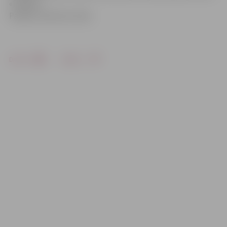
«Pilsētas
Pasāža» pulksten 16.42.
Drukāt
Dalīties