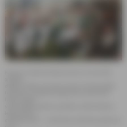
Koncerts ir veidots kā stāsts par katru no mums. Mēs
satiekam
dažādus cilvēkus, bet viens no tiem ir tas īstais cilvēks.
Iemīlamies, izveidojam kopīgu ģimeni, pasaulē nāk
bērniņi, dodam
viņiem dažādus padomus, gudrības, mācām darbiņus,
iepazīstinām ar
apkārtējo pasauli… Tad nāk laiks, kad bērnam pašam par
visu ir