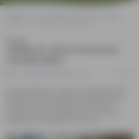
Sākumlapa
Portāla “Jelgavas Vēstnesis” arhīvs
Kultūra
«Diždancis» aicina uz koncertu «Ievziedu laikā»
Klausīties
«Diždancis» aicina uz koncertu
«Ievziedu laikā»
05/05/2016
Kultūra
Portāla “Jelgavas Vēstnesis” arhīvs
«Laikā, kad zied ievas, visā pasaulē atzīmē Mātes dienu.
Mēs visām māmiņām, omītēm, krustmātēm vēlamies
veltīt koncertu «Ievziedu laikā»,» tā tautas deju
ansambļa «Diždancis» dejotāji, aicinot uz koncertu 6.
maijā pulksten 19 Jelgavas kultūras namā.