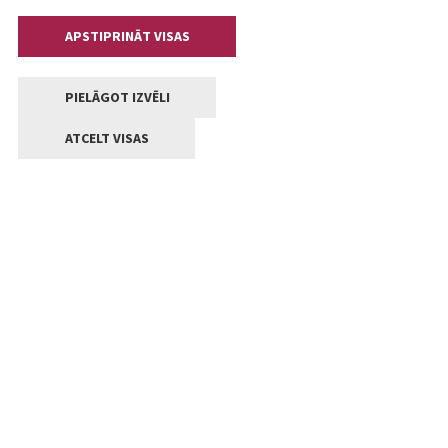
APSTIPRINĀT VISAS
PIELĀGOT IZVĒLI
ATCELT VISAS
Kontakti
Jelgavas valstpilsētas pašvaldība
Lielā iela 11, Jelgava, LV-3001
+371 63005522