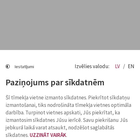
Izvēlies valodu:
LV
EN
Iestatījumi
Paziņojums par sīkdatnēm
Šī tīmekļa vietne izmanto sīkdatnes. Piekrītot sīkdatņu
izmantošanai, tiks nodrošināta tīmekļa vietnes optimāla
darbība. Turpinot vietnes apskati, Jūs piekrītat, ka
izmantosim sīkdatnes Jūsu ierīcē. Savu piekrišanu Jūs
jebkurā laikā varat atsaukt, nodzēšot saglabātās
sīkdatnes.
UZZINĀT VAIRĀK
.