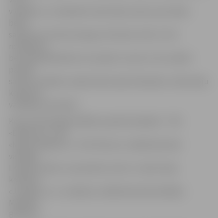
viedoklis, un visbeidzot seko laiks, kad nu jau lielais
bērns
satiek savu dzīves draugu. Šis dzīves cikls ir it kā
noslēdzies,
bet tajā pašā laikā viss turpinās. Un par to visu sakām
paldies
saviem vecākiem, šajā reizē jo īpaši māmiņām, stāsta deju
kolektīva
vadītāja Ieva Karele.
Koncertā piedalās dažādu paaudžu dejotāji – TDA
«Diždancis», JDK
«Mazais diždancis», TDA «Ritums» (mākslinieciskā
vadītāja –
I.Karele), bērnu un jauniešu centra «Junda» deju
kolektīvi
«Jundēni» un «Jundaliņi» (mākslinieciskā vadītāja –
Madlēna
Bratkus).