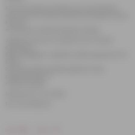
Koncertā ir iekļautas tās dejas, kas ir katra kolektīva
repertuārā, bet izvēloties atbilstoši iecerētajam stāstam.
Koncertā
ne tikai dejos, dziedošie dejotāji arī dziedās.
Jāpiebilst, ka koncerts vienlaikus būs arī I.Kareles
diplomdarbs
Rīgas Pedagoģijas un izglītības vadības augstskolas otrā
līmeņa
īsās profesionālās augstākās izglītības studiju
programmā «Deju un
ritmikas skolotājs».
Ieeja koncertā – bez maksas.
Foto: TDA «Diždancis»
Drukāt
Dalīties