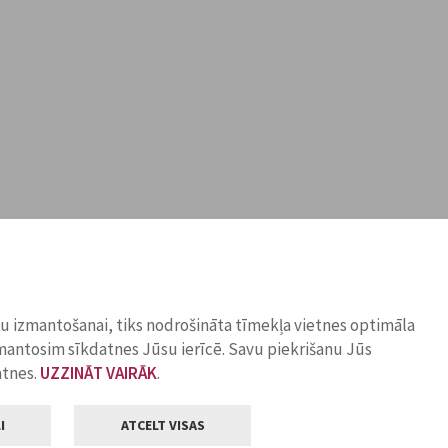
ņu izmantošanai, tiks nodrošināta tīmekļa vietnes optimāla
zmantosim sīkdatnes Jūsu ierīcē. Savu piekrišanu Jūs
atnes.
UZZINĀT VAIRĀK
.
I
ATCELT VISAS