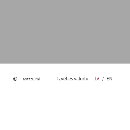
Izvēlies valodu:
LV
EN
Iestatījumi