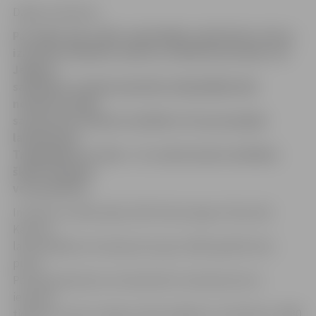
Daiga Laukšteina
Par spēļu zāļu radīto nelabvēlīgo sabiedrisko vidi un
izraisošo atkarību runāts un rakstīts jau daudz. Arī
Jelgavā
sakritības vai likumsakarības dēļ pēdējā laikā
notikuši vairāki
satraucoši notikumi saistībā ar tā saucamajām
laimētavām.
Traģiskākais no tiem – 21. martā, kad no dzīvības
šķīrās 26 gadus
vecs jaunietis.
Incidents izcēlās spēļu zālē «Bumerangs» Pasta ielā.
Kautiņa
laikā nāvējošus ievainojumus guva 1981. gadā dzimis
puisis.
Policija apstiprina, ka aizdomās turamā persona ir
iepriekš
tiesātais (ne par smagu miesas bojājumu izdarīšanu) 1980.