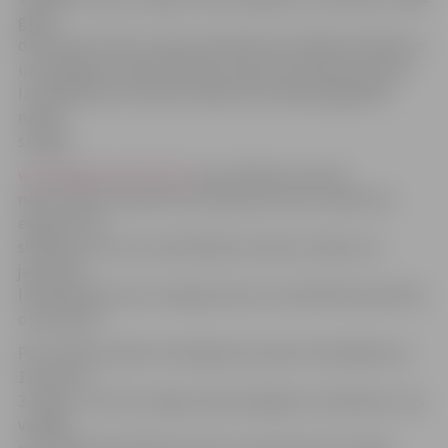
gadā
dzimušais vīrietis. Viņam piemērotais drošības līdzeklis ir
uzturēšanās noteiktā dzīves vietā un policijas kontrole.
Izmeklēšanas interesēs sīkāka informācija pagaidām
netiek
sniegta.
www.jelgavasvestnesis.lv
jau rakstīja, ka puiša
nāves cēlonis skaidri būs zināms pēc tiesu medicīnas
ekspertīzes
slēdziena. Taču no neoficiāliem avotiem zināms, ka
jaunietim
liktenīgs bijis viens vienīgs sitiens no konfliktā iesaistītās
otras puses.
Par notikušo sākts kriminālprocess pēc Krimināllikuma
125. panta
3. daļas – par tīšu smagu miesas bojājumu izdarīšanu, kas
vainīgā