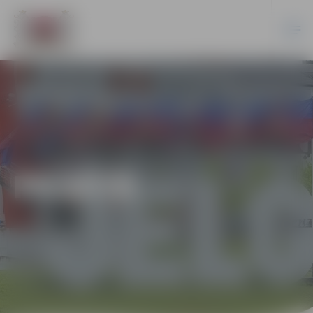
PILSĒTĀ