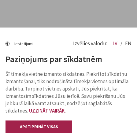
Izvēlies valodu:
LV
EN
Iestatījumi
Paziņojums par sīkdatnēm
Šī tīmekļa vietne izmanto sīkdatnes. Piekrītot sīkdatņu
izmantošanai, tiks nodrošināta tīmekļa vietnes optimāla
darbība. Turpinot vietnes apskati, Jūs piekrītat, ka
izmantosim sīkdatnes Jūsu ierīcē. Savu piekrišanu Jūs
jebkurā laikā varat atsaukt, nodzēšot saglabātās
sīkdatnes.
UZZINĀT VAIRĀK
.
APSTIPRINĀT VISAS