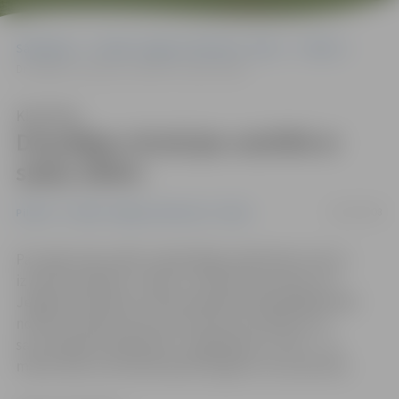
Sākumlapa
Portāla “Jelgavas Vēstnesis” arhīvs
Pilsētā
Draudīgas situācijas saistībā ar spēļu zālēm
Klausīties
Draudīgas situācijas saistībā ar
spēļu zālēm
26/03/2008
Pilsētā
Portāla “Jelgavas Vēstnesis” arhīvs
Par spēļu zāļu radīto nelabvēlīgo sabiedrisko vidi un
izraisošo atkarību runāts un rakstīts jau daudz. Arī
Jelgavā sakritības vai likumsakarības dēļ pēdējā laikā
notikuši vairāki satraucoši notikumi saistībā ar tā
saucamajām laimētavām. Traģiskākais no tiem – 21.
martā, kad no dzīvības šķīrās 26 gadus vecs jaunietis.