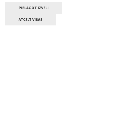
PIELĀGOT IZVĒLI
ATCELT VISAS
Kontakti
Jelgavas valstpilsētas pašvaldība
Lielā iela 11, Jelgava, LV-3001
+371 63005522
pasts@jelgava.lv
Klientu apkalpošana