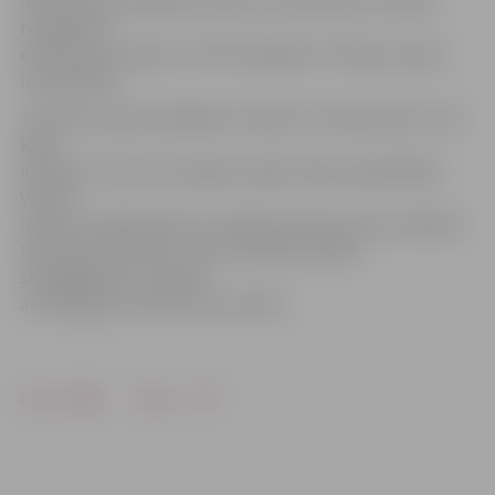
neuzmanības dēļ bijis iemesls cietušā nāvei. Par šādu
noziegumu
draud cietumsods no 3 līdz 15 gadiem. Policija turpina
izmeklēšanu.
Tikai pirms pāris nedēļām autoostas teritorijā noticis vēl
kāds
incidents, kurā arī vainojams spēļu zāles apmeklētājs.
Vīrietis
iznācis no spēļu zāles un ar gāzes pistoli uzbrucis kādam
taksometra šoferim. Tiesa, ziņojot par šādu
starpgadījumu, policijā
ar iesniegumu neviens nav vērsies.
Drukāt
Dalīties