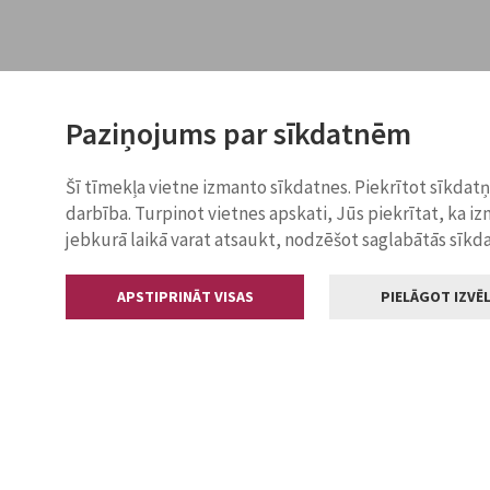
Paziņojums par sīkdatnēm
Šī tīmekļa vietne izmanto sīkdatnes. Piekrītot sīkdat
darbība. Turpinot vietnes apskati, Jūs piekrītat, ka i
jebkurā laikā varat atsaukt, nodzēšot saglabātās sīkd
APSTIPRINĀT VISAS
PIELĀGOT IZVĒL
Kontakti