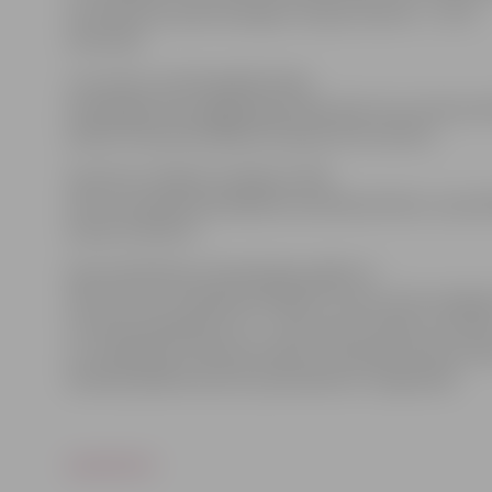
rezultāts par paša sasniegto Latvijas rekordu – 53,70
sekundes.
Jau ziņots, ka Olimpiādei Dūda
kvalificējās tikai pagājušajā mēnesī pēc tam, kad sace
pilsētā Teksasā izpildīja olimpisko B normatīvu.
Sportists trešdien startēja arī 200
metru kompleksā peldējuma priekšsacīkstēs, starp 4
ieņemot 38.vietu.
Kopumā Pekinas olimpiskajās spēlēs rīt
tiks izcīnīti 17 medaļu komplekti. Četras zelta medaļas
izcīnītas peldēšanā, trīs – cīņas sporta veidos, pa div
un smaiļošanas slalomā, džudo un šaušanā, bet pa vie
šaušanā, jāšanas sportā, paukošanā un vingrošanā.
www.leta.lv