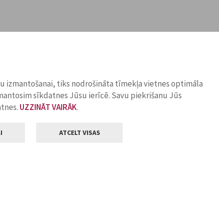
ņu izmantošanai, tiks nodrošināta tīmekļa vietnes optimāla
zmantosim sīkdatnes Jūsu ierīcē. Savu piekrišanu Jūs
atnes.
UZZINĀT VAIRĀK
.
I
ATCELT VISAS
Klientu apkalpošana