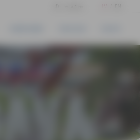
LV
EN
Iestatījumi
UZŅĒMĒJDARBĪBA
PAKALPOJUMI
KONTAKTI