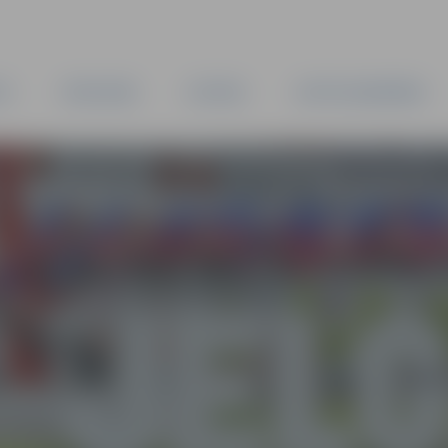
TA
PAŠVALDĪBA
IESTĀDES
KAPITĀLSABIEDRĪBAS