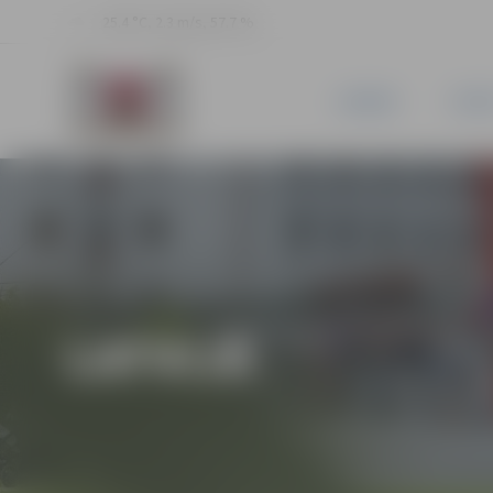
25.4 °C, 2.3 m/s, 57.7 %
JAUNUMI
PILSĒ
LATVIJĀ