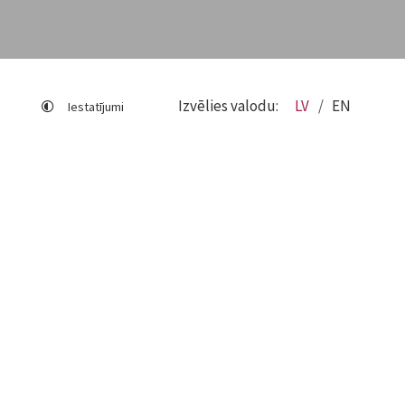
Izvēlies valodu:
LV
EN
Iestatījumi
Lapas karte