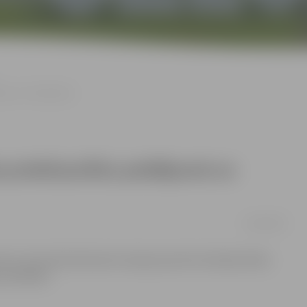
ājas no Olimpiādes
a priekšsacīkšu peldējumā un
14/08/2008
ru tauriņstila distancē Latvijas sportists Andrejs Dūda
pusfinālam.