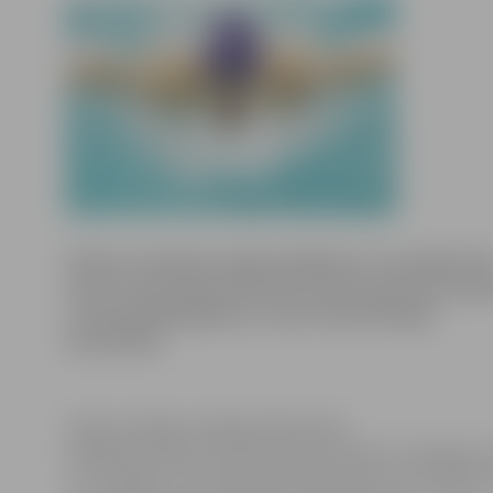
Pekinas olimpisko spēļu peldēšanas sacensībās 10
metru tauriņstila distancē Latvijas sportists And
savā priekšpeldējumā, tomēr nekvalificējās
pusfinālam.
Dūda startēja pirmajā priekšsacīkšu
peldējumā tikai ar vēl diviem sportistiem no Angolas 
un uzvarēja ar rezultātu 55,20 sekundes, kas ir krietni 