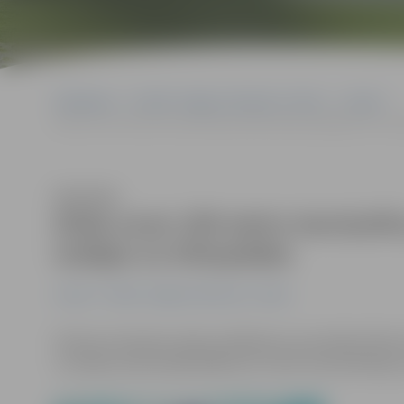
Sākumlapa
Portāla “Jelgavas Vēstnesis” arhīvs
Latvijā
Dūda uzvar 100 metru tauriņstila priekšsacīkšu peldējumā un izst
Klausīties
Dūda uzvar 100 metru tauriņstil
izstājas no Olimpiādes
Latvijā
Portāla “Jelgavas Vēstnesis” arhīvs
Pekinas olimpisko spēļu peldēšanas sacensībās 100 met
uzvarēja savā priekšpeldējumā, tomēr nekvalificējās 