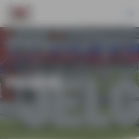
PILSĒTĀ