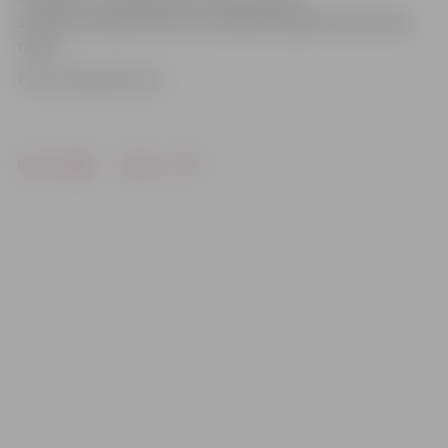
11 pie jaunās grāmatnīcas veidojās diezgan liela pircēju
rinda.
Foto: Kristaps Hercs
Drukāt
Dalīties