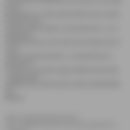
visas grāmatas nopērkamas par puscenu, taču vēlāk
būs arī
piedāvājums no citām izdevniecībām. Man ir prieks,
ka beidzot esam
atvēruši veikalu Jelgavā. Jauna grāmatnīca – tas ir
mēģinājums
turēties pretī tam, kas notiek valstī. Šogad šis jau ir
otrais
veikals, bet kopš decembra – sestā grāmatnīca,»
grāmatnīcas
«Zvaigzne», ko šodien Jelgavā atklāja izdevniecība
«Zvaigzne ABC»,
atklāšanā teica izdevniecības valdes priekšsēdētāja
Vija
Kilbloka.
Šodien Jelgavā bijušās grāmatnīcas
«Alta» Lielajā ielā vietā durvis vērusi jauna grāmatnīca