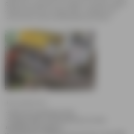
grāmatnīca,» grāmatnīcas «Zvaigzne», ko šodien Jelgavā
atklāja izdevniecība «Zvaigzne ABC», atklāšanā teica
izdevniecības valdes priekšsēdētāja Vija Kilbloka.
Ritma Gaidamoviča
«Šodien šeit nopērkamas tikai
«Zvaigznes ABC» izdotās grāmatas, jo esam
sagādājuši pārsteigumu –