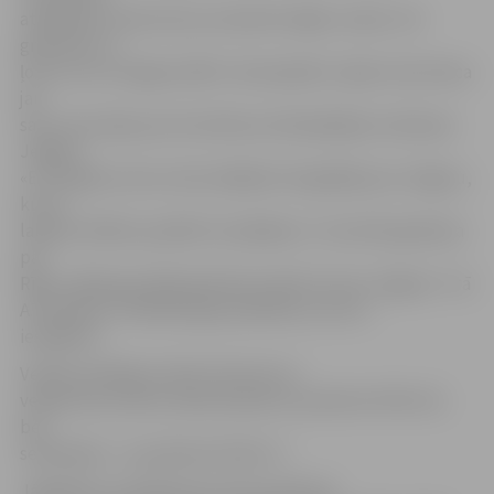
atklāšanas reizē atzina, ka šobrīd mājās «moka» trīs
grāmatas un
ļoti cer, ka «Zvaigzne ABC» tās iespiedīs, tāpat viņš izteica
jau
savu seno ideju par ilustrētas enciklopēdijas izveidi par
Jelgavu.
«Es 15 gadus esmu vācis dažādas fotogrāfijas par Jelgavu,
kuras
labprāt vēlētos parādīt arī pārējiem. Ir ilustrēta grāmata
par
Rīgu, kālab gan šādai grāmatai nebūt arī par Jelgavu?» tā
A.Tomašūns. V.Kilbloka gan piebilda, ka viss ir
iespējams.
Veikala vadītāja Z.Zelle informē, ka
veikals būs atvērts darba dienās no pulksten 9 līdz 19,
bet
sestdienās – no pulksten 9 līdz 17.
Jāpiebilst, ka šodien jau pirms pulksten