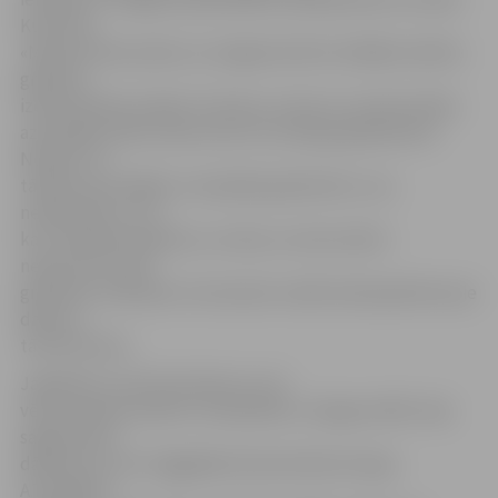
Kurlovičs.
«Man ļoti liels prieks, ka Jelgavā atvērts lielākās mācību
grāmatu
izdevniecības veikals. Protams, arī par to, ka šeit nebūs
azartspēļu zāle vai kaut kas cits, bet gan grāmatnīca.
Novēlu, lai
tā kļūtu par labāko un lepnāko grāmatnīcu, lai,
neskatoties uz to,
ka ir tehnikas laikmets, ne mēs, ne mūsu bērni
neaizmirstu lasīt
grāmatas. Grāmatas ir kas daudz vairāk nekā apsēsties pie
datora,»
tā G.Kurlovičs.
Jāpiebilst, ka G.Kurlovičam un arī
vēsturniekam Andrim Tomašūnām «Zvaigzne ABC» bija
sagatavojusi
dāvanas, jo viņi ir ilggadēji izdevniecības draugi.
A.Tomašūns