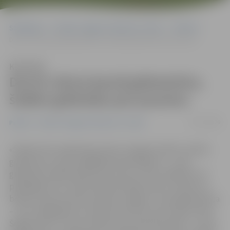
Sākumlapa
Portāla “Jelgavas Vēstnesis” arhīvs
Pilsētā
Durvis vērusi jaunā grāmatnīca, šodien grāmatas par puscenu
Klausīties
Durvis vērusi jaunā grāmatnīca,
šodien grāmatas par puscenu
07/07/2009
Pilsētā
Portāla “Jelgavas Vēstnesis” arhīvs
«Šodien šeit nopērkamas tikai «Zvaigznes ABC» izdotās
grāmatas, jo esam sagādājuši pārsteigumu – visas
grāmatas nopērkamas par puscenu, taču vēlāk būs arī
piedāvājums no citām izdevniecībām. Man ir prieks, ka
beidzot esam atvēruši veikalu Jelgavā. Jauna grāmatnīca
– tas ir mēģinājums turēties pretī tam, kas notiek valstī.
Šogad šis jau ir otrais veikals, bet kopš decembra – sestā