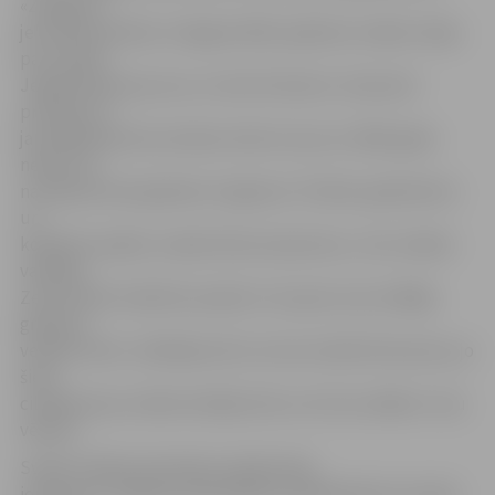
«Zvaigzne»
jeb izdevniecības «Zvaigzne ABC» grāmatu veikals. Ideja
par veikalu
Jelgavā bijusi jau sen, nu tā arī īstenota. «Esam ļoti
priecīgi, ka
jaunā grāmatnīca atrodas vietā, kur jau no 1962. gada
nekas cits
nav bijis kā vien grāmatu tirgotava. Tā teikt, grāmatnīca
un
kolektīvs paliek, mainās tikai nosaukums,» teic veikala
vadītāja
Zenta Zelle. Kolektīvs patiesi ir tas pats, kas strādāja
grāmatu
veikalā «Alta». Vadītāja atzīst, ka tas noteikti būs pluss, jo
šiem
cilvēkiem jau zināms lasītāju loks un arī tas, kādas ir viņu
vēlmes.
Sveikt veikala saimniekus šodien bija
ieradies arī Jelgavas pašvaldības izpilddirektors Gunārs