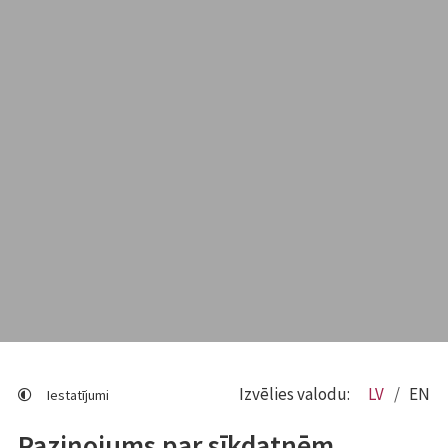
Izvēlies valodu:
LV
EN
Iestatījumi
Paziņojums par sīkdatnēm