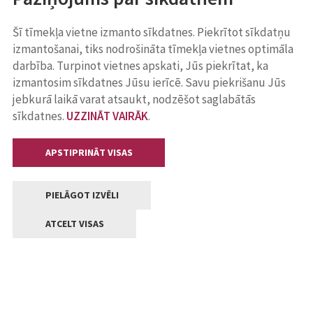
Šī tīmekļa vietne izmanto sīkdatnes. Piekrītot sīkdatņu
izmantošanai, tiks nodrošināta tīmekļa vietnes optimāla
darbība. Turpinot vietnes apskati, Jūs piekrītat, ka
izmantosim sīkdatnes Jūsu ierīcē. Savu piekrišanu Jūs
jebkurā laikā varat atsaukt, nodzēšot saglabātās
sīkdatnes.
UZZINĀT VAIRĀK
.
APSTIPRINĀT VISAS
PIELĀGOT IZVĒLI
ATCELT VISAS