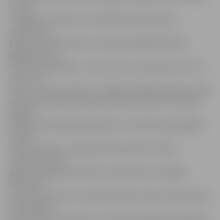
tilta un
«Jelgavas studenta», kur šajā dienā tiks ierīkots
improvizēts
grāmatu maiņas punkts. «Improvizētajā bibliotēkā
jelgavnieki var
mainīties grāmatām – atnest savu un iemainīt pret citu,
lasīt to uz
vietas vai arī ņemt līdzi uz mājām. Paralēli darbosies brīvā
skatuve ar dzejas lasījumiem. Ņemot vērā to, ka Latvija
šogad ir
Eiropas kultūras galvaspilsēta, tiks lasīta dzeja dažādās
Eiropas
valstu valodās,» tā E.Apsīte. Bet pulksten 16 pie
«Kanclera nama»
gaidīti mazākie pilsētnieki, lai iesaistītos radošajās
darbnīcās,
baudītu koncertu un klausītos bērnu dzeju. Dzejas dienu
kulminējošā
daļa ar atzītu dzejnieku un mūziķu piedalīšanos gaidāma