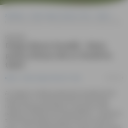
Sākumlapa
Portāla “Jelgavas Vēstnesis” arhīvs
Kultūra
Dzejas dienas šonedēļ – Raiņa parkā, Driksas ielā un Studentu teātrī
Klausīties
Dzejas dienas šonedēļ – Raiņa
parkā, Driksas ielā un Studentu
teātrī
08/09/2014
Kultūra
Portāla “Jelgavas Vēstnesis” arhīvs
Arī Jelgavā ar vairākiem pasākumiem šonedēļ atzīmēs
Dzejas dienu. 11. septembrī pulksten 15 būs dzejas
lasījumi pie Raiņa pieminekļa, 12. septembrī notiks
pasākums «Pa Mītavas tiltu dzejas debesīs» – pie Mītavas
tilta darbosies grāmatu maiņas punkts, pie «Kanclera
nama» – bērnu radošās darbnīcas, «Silvas» vasaras terasē