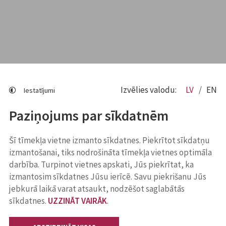
Izvēlies valodu:
LV
EN
Iestatījumi
Paziņojums par sīkdatnēm
Šī tīmekļa vietne izmanto sīkdatnes. Piekrītot sīkdatņu
izmantošanai, tiks nodrošināta tīmekļa vietnes optimāla
darbība. Turpinot vietnes apskati, Jūs piekrītat, ka
izmantosim sīkdatnes Jūsu ierīcē. Savu piekrišanu Jūs
jebkurā laikā varat atsaukt, nodzēšot saglabātās
sīkdatnes.
UZZINĀT VAIRĀK
.