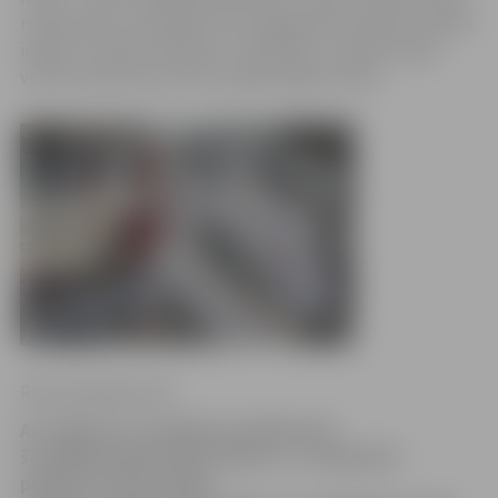
runās dzeju un dziedās, bet noslēgumā Studentu teātris
ielūdz uz izrādi «Ziedonis». Piektdien uz īpašu dzejai
veltītu ekskursiju aicina arī gide Signe Lūsiņa.
Ritma Gaidamoviča
Arī Jelgavā ar vairākiem pasākumiem
šonedēļ atzīmēs Dzejas dienu. 11. septembrī
pulksten 15 būs dzejas