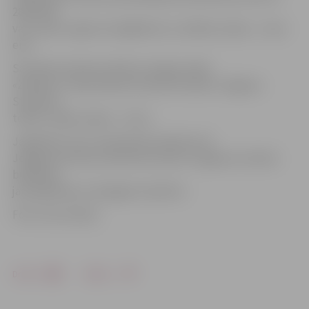
28677630
vai e-pastu signe.lusina@inbox.lv, dalības maksa – viens
eiro.
Savukārt pulksten 20.20 uz dzejas izrādi
«Ziedonis» Jāņa Čakstes bulvārī 5a ielūdz Jelgavas
Studentu
teātris. Ieejas maksa – 2 eiro.
Jāpiebilst, ka 12. septembrī pulksten 19
Jelgavas kultūras namā tiks atvērta Jelgavas Latviešu
biedrības
jaunā grāmata «Zemgales vācelīte».
Foto: Ivars Veiliņš
Drukāt
Dalīties