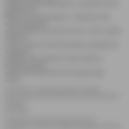
lasījumi pie Raiņa pieminekļa, 12. septembrī notiks
pasākums «Pa
Mītavas tiltu dzejas debesīs» – pie Mītavas tilta
darbosies grāmatu
maiņas punkts, pie «Kanclera nama» – bērnu radošās
darbnīcas,
«Silvas» vasaras terasē runās dzeju un dziedās, bet
noslēgumā
Studentu teātris ielūdz uz izrādi «Ziedonis».
Piektdien uz īpašu
dzejai veltītu ekskursiju aicina arī gide Signe
Lūsiņa.
Ceturtdien, 11. septembrī, pulksten 15 Dzejas
dienas Jelgavā tradicionāli sāksies ar dzejas lasījumiem
pie Raiņa
pieminekļa.
Dzejas dienu režisore Elīna Apsīte stāsta, ka
12. septembrī pulksten 15 jelgavnieki gaidīti pie Mītavas