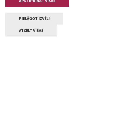
APSTIPRINĀT VISAS
PIELĀGOT IZVĒLI
ATCELT VISAS
Kontakti
Jelgavas valstpilsētas pašvaldība
Lielā iela 11, Jelgava, LV-3001
+371 63005522
pasts@jelgava.lv