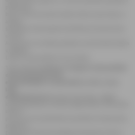
pulksten 18
bistro «Silva» āra terasē. E.Apsīte stāsta, ka par dzeju un
atdzeju
šajā vakarā runās dzejnieki Uldis Bērziņš, Eduards Aivars
un Anna
Auziņa, bet ar muzikālo pavadījumu priecēs Kārlis Kazāks
un Rihards
Lībietis. Visi šie pasākumi ir bez maksas.
Tāpat piektdien
pulksten 17.30 gide S.Lūsiņa piedāvā
doties īpašā Dzejas dienu
ekskursijā kājām «Ar spalvaskātu un tinti», kuras
laikā
dalībniekiem būs arī
uzdevumi par dzeju, Jelgavā
izdotām grāmatām, literātiem jelgavniekiem. Ekskursijas
sākums –
pie torņi, bet tās laikā plānots apmeklēt arī Dzejas dienu
pasākumu
Driksas ielā. Vēlama iepriekšēja pieteikšanās pa tālruni