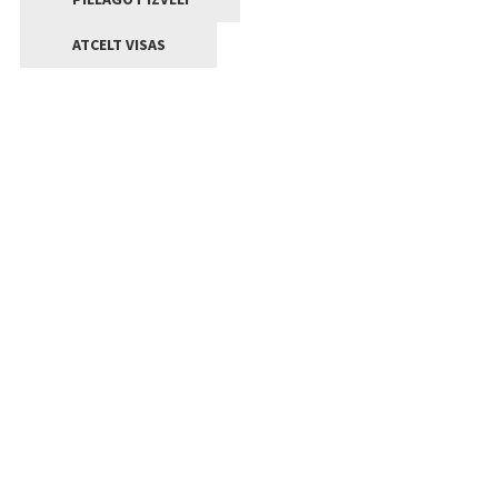
ATCELT VISAS
Kontakti
Jelgavas valstpilsētas pašvaldība
Lielā iela 11, Jelgava, LV-3001
+371 63005522
pasts@jelgava.lv
Klientu apkalpošana