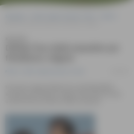
Sākumlapa
Portāla “Jelgavas Vēstnesis” arhīvs
Pilsētā
Džekijs Čans dalās iespaidos par filmēšanos Jelgavā
Klausīties
Džekijs Čans dalās iespaidos par
filmēšanos Jelgavā
11/06/2012
Pilsētā
Portāla “Jelgavas Vēstnesis” arhīvs
Holivudas zvaigzne Džekijs Čans savā blogā dalījies
iespaidos par filmēšanos Jelgavas vēja tunelī, kur tika
uzņemtas filmas «Ķīniešu zodiaks» epizodes.