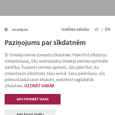
Izvēlies valodu:
LV
EN
Iestatījumi
Paziņojums par sīkdatnēm
Šī tīmekļa vietne izmanto sīkdatnes. Piekrītot sīkdatņu
izmantošanai, tiks nodrošināta tīmekļa vietnes optimāla
darbība. Turpinot vietnes apskati, Jūs piekrītat, ka
izmantosim sīkdatnes Jūsu ierīcē. Savu piekrišanu Jūs
jebkurā laikā varat atsaukt, nodzēšot saglabātās
sīkdatnes.
UZZINĀT VAIRĀK
.
APSTIPRINĀT VISAS
PIELĀGOT IZVĒLI