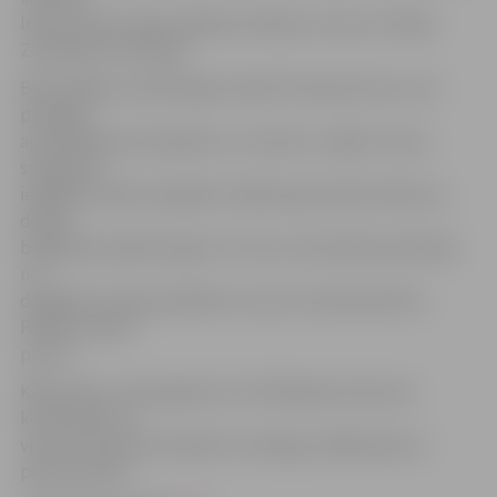
lokā. Latvija ir bijusi pakļauta Vācijai, Lietuvai, Polijai,
Zviedrijai un Krievijai.
Biju laimīgs un pārsteigts redzēt tik daudz fanu, kuri
pulcējās
ap filmēšanas kompleksu un viesnīcu, tāpēc centos
sniegt pēc
iespējas vairāk autogrāfu. Dažiem gan nācās atteikt, jo
dienas
beigās biju pārāk noguris. Es zinu, ka fani bija ieradušies
no
dažādām Latvijas pilsētām un pat no kaimiņvalstīm.
Paldies viņiem
par to!
Kādu dienu, kad atgriezos no filmēšanas laukuma
konstatēju, ka
viens no viesnīcas krēsliem ir ļodzīgs, tādēļ nācās to
pieremontēt.»