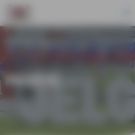
PILSĒTĀ