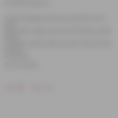
Viss teksts izlasāms
šeit
.
Portāls www.jelgavasvestnesis.lv jau rakstīja, ka no 18.
aprīļa
līdz 8. maijam Jelgavas vēja tunelī tika filmētas jaunākās
Džekija
Čana filmas «Ķīniešu zodiaks» epizodes. Filma pirmizrādi
piedzīvos
12. decembrī.
Foto: Ivars Veiliņš
Drukāt
Dalīties