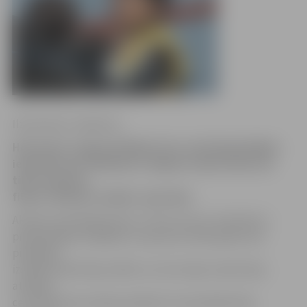
Ilze Knusle-Jankevica
Holivudas zvaigzne Džekijs Čans savā blogā dalījies
iespaidos par filmēšanos Jelgavas vēja tunelī, kur
tika uzņemtas
filmas «Ķīniešu zodiaks» epizodes.
Aktieris savā blogā raksta: «Pirmo reizi ar «Aerodium»
piedāvātajām iespējām es iepazinos 2010. gadā, kad
piedalījos
izstādē «World Expo 2010», kur šim vēja tunelim bija
atvēlēta
centrālā vieta Latvijas paviljonā. Tas patiešām bija