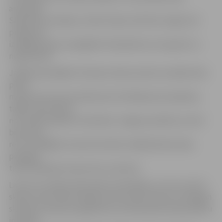
aizraujoši.
Sākumā es domāju, ka lidot vēja tunelī būs viegli, bet
praksē tas
izrādījās daudz sarežģītāk. Patiesībā tas ir ļoti grūti un
nogurdinoši.
Jelgavā pavadījām 15 dienas. Mana viesnīca atradās tikai
piecu
minūšu brauciena attālumā no filmēšanas kompleksa,
tāpēc neko daudz
no Latvijas apskatīt neizdevās. Jelgavas pilsētas centrā
biju vienu
reizi. Strādājām intensīvā režīmā, tādēļ faktiski laiku
pavadīju
tikai filmēšanas laukumā un viesnīcā.
Lai arī no Latvijas neko daudz neredzēju, es zinu, ka tā ir
skaista zeme. Man stāstīja, ka šīs valsts vēsture ir diezgan
skumja, jo daudzus gadsimtus tā atradusies kaimiņvalstu
interešu