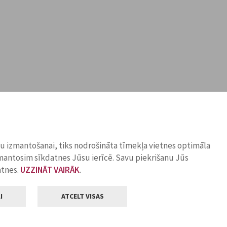
ņu izmantošanai, tiks nodrošināta tīmekļa vietnes optimāla
zmantosim sīkdatnes Jūsu ierīcē. Savu piekrišanu Jūs
atnes.
UZZINĀT VAIRĀK
.
I
ATCELT VISAS