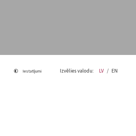
Izvēlies valodu:
LV
EN
Iestatījumi