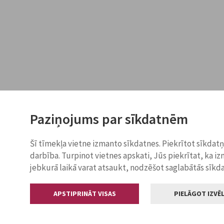
Paziņojums par sīkdatnēm
Šī tīmekļa vietne izmanto sīkdatnes. Piekrītot sīkdat
darbība. Turpinot vietnes apskati, Jūs piekrītat, ka i
jebkurā laikā varat atsaukt, nodzēšot saglabātās sīkd
APSTIPRINĀT VISAS
PIELĀGOT IZVĒL