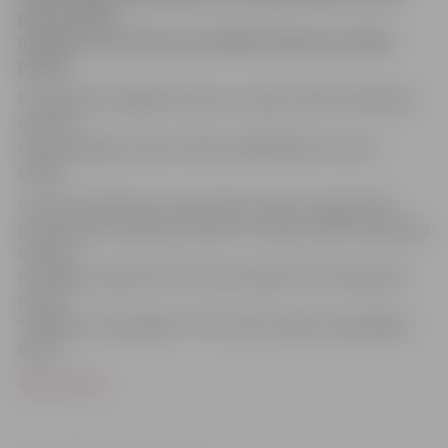
pirmssvētku
noskaņu un aicināt visus dalīties Dziesmu svētku
priekā.
No nākamās nedēļas Dziesmu un deju svētku līdzjutēju
uzlīmes
tiks pasniegtas visiem svētku dalībniekiem nozaru
skatēs.
Uzlīmes veidotās tā, lai aicinātu ikvienu dungot līdzi
pirmssvētku noskaņai. Dziesmu un deju svētku līdzjutēju
uzlīmes
rotā tādi uzraksti kā “Pie mums dzied!”, “Es meitiņa kā
rozīte”,
“Pedāļus min dejotājs!”, “Pie stūres dzied, pa pedāļiem
dejo!”.
www.LETA.lv