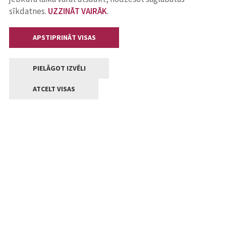
sīkdatnes.
UZZINĀT VAIRĀK
.
APSTIPRINĀT VISAS
PIELĀGOT IZVĒLI
ATCELT VISAS
Kontakti
Jelgavas valstpilsētas pašvaldība
Lielā iela 11, Jelgava, LV-3001