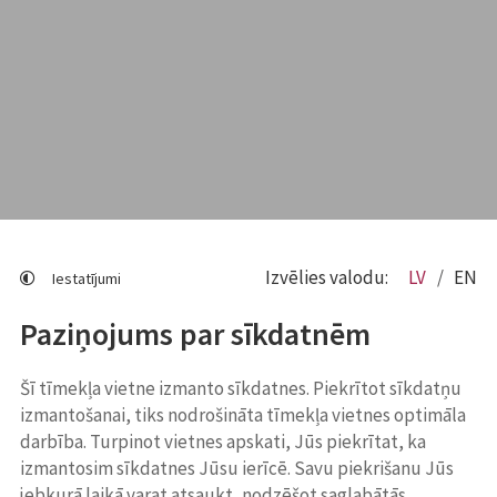
Izvēlies valodu:
LV
EN
Iestatījumi
Paziņojums par sīkdatnēm
Šī tīmekļa vietne izmanto sīkdatnes. Piekrītot sīkdatņu
izmantošanai, tiks nodrošināta tīmekļa vietnes optimāla
darbība. Turpinot vietnes apskati, Jūs piekrītat, ka
izmantosim sīkdatnes Jūsu ierīcē. Savu piekrišanu Jūs
jebkurā laikā varat atsaukt, nodzēšot saglabātās