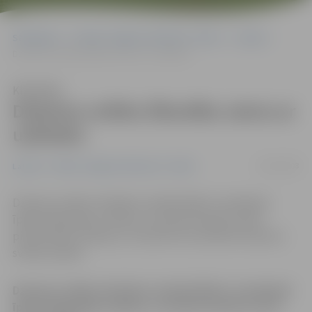
Sākumlapa
Portāla “Jelgavas Vēstnesis” arhīvs
Latvijā
Dziesmu svētku līksmību vairos ar uzlīmēm
Klausīties
Dziesmu svētku līksmību vairos ar
uzlīmēm
16/02/2008
Latvijā
Portāla “Jelgavas Vēstnesis” arhīvs
Dziesmu svētku rīkotāji un atbalstītāji ir izveidojuši
īpašas līdzjutēju uzlīmes, ar kurām iecerēts vairot
pirmssvētku noskaņu un aicināt visus dalīties Dziesmu
svētku priekā.
Dziesmu svētku rīkotāji un atbalstītāji ir izveidojuši
īpašas līdzjutēju uzlīmes, ar kurām iecerēts vairot