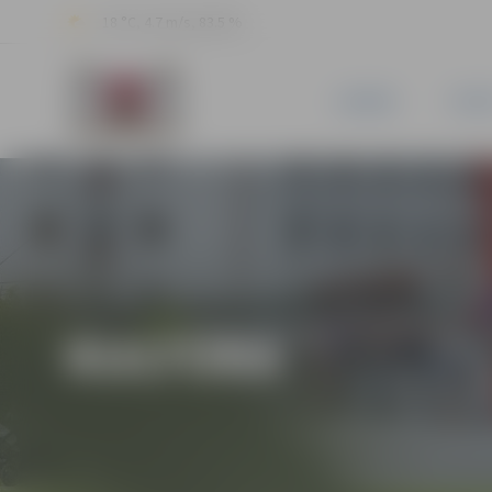
18 °C, 4.7 m/s, 83.5 %
JAUNUMI
PILSĒ
KULTŪRA