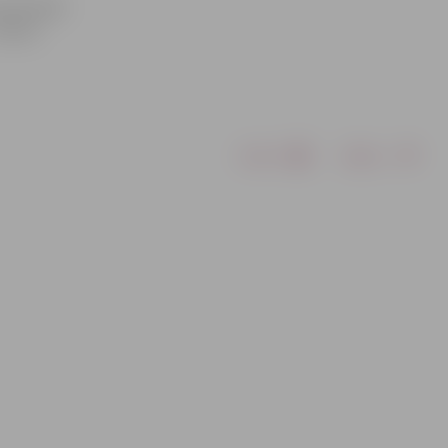
nama kasē
 eiro.
Drukāt
Dalīties