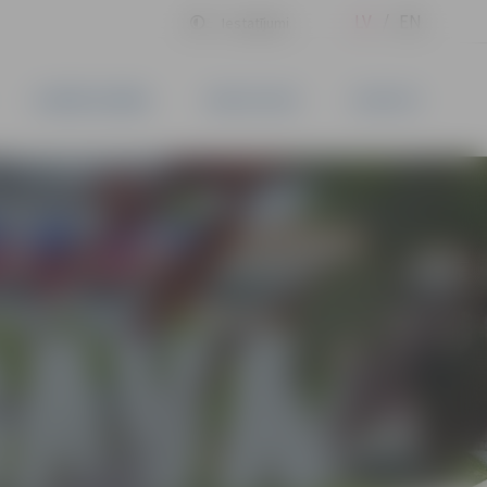
LV
EN
Iestatījumi
UZŅĒMĒJDARBĪBA
PAKALPOJUMI
KONTAKTI