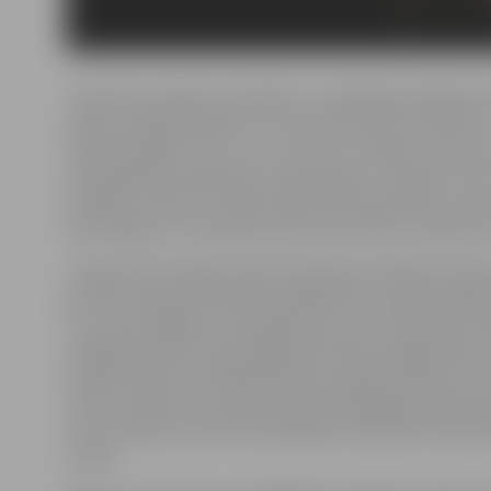
«Ikvienam, īpaši jau mūziķiem, ir vajadzīga radošā pauz
spētu izvērtēt paveikto un nospraust jaunus mērķus. 
mūzikā dziļāku saturu un nu esmu to atradis. Savu ja
soloprogrammu gatavoju veselu gadu un beidzot varu
dvēsele ir vaļā un es vēlos dalīties savās izjūtās ar sav
klausītājiem,» izsludinot jauno koncerttūri, stāsta Dz.
Programmā «Dvēsele vaļā» skanēs gan iemīļotas dzies
jaunumi, Raimonda Paula skaņdarbi, kas solista dvēselei
tuvi, kā arī čigānu tautasdziesmas, kas tik īpaši skan t
vienīgi Dzintara Čīčas izpildījumā. Katrai programmas 
būtiska saikne ar mākslinieka personisko piedzīvoto. 
solistu koncertā muzicēs instrumentālā grupa pianista
Livčas vadībā, informē dziedātāja menedžmenta pārst
Antess.