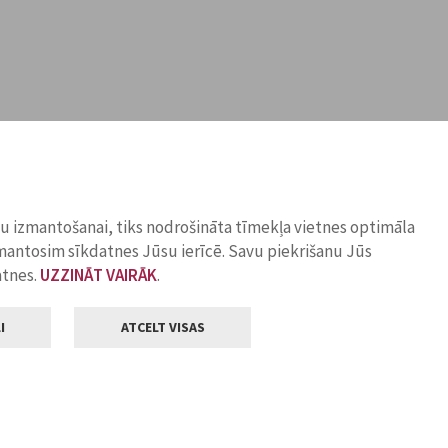
ņu izmantošanai, tiks nodrošināta tīmekļa vietnes optimāla
zmantosim sīkdatnes Jūsu ierīcē. Savu piekrišanu Jūs
atnes.
UZZINĀT VAIRĀK
.
I
ATCELT VISAS