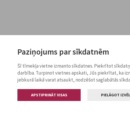
Paziņojums par sīkdatnēm
Šī tīmekļa vietne izmanto sīkdatnes. Piekrītot sīkdat
darbība. Turpinot vietnes apskati, Jūs piekrītat, ka i
jebkurā laikā varat atsaukt, nodzēšot saglabātās sīkd
APSTIPRINĀT VISAS
PIELĀGOT IZVĒL