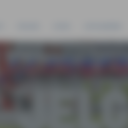
TA
PAŠVALDĪBA
IESTĀDES
KAPITĀLSABIEDRĪBAS