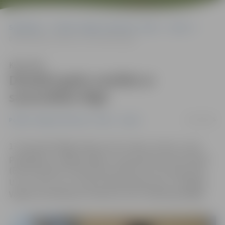
Sākumlapa
Portāla “Jelgavas Vēstnesis” arhīvs
Sports
Džudisti gadu noslēdz ar sacensībām Rīgā
Klausīties
Džudisti gadu noslēdz ar
sacensībām Rīgā
19/12/2016
Portāla “Jelgavas Vēstnesis” arhīvs
Sports
17. decembrī Rīgā notika turnīrs «Kano Juniors», kurā
piedalījās arī Jelgavas Bērnu un jaunatnes sporta skolas
(BJSS) džudisti. Sacensības notika trīs vecuma grupās:
U-8, U-10 un U-12. Treneru Marinas Mazures un Sergeja
Vasjkova audzēkņiem izdevās izcīnīt vairākas godalgas.