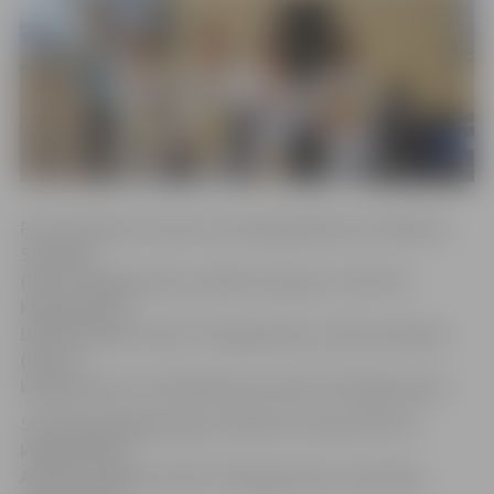
Par čempioniem savās svara kategorijās kļuva: Maksims
Solovjovs
(līdz 23 kilogramiem), Dāvids Kungurcevs (līdz 25
kilogramiem),
Deniss Britikovs (līdz 27 kilogramiem), Edvīns Daukuļs
(līdz 29
kilogramiem) un Vlada Baranova (līdz 32 kilogramiem).
Sudraba godalgas ieguva: Dāvids Fūrmanis (līdz 25
kilogramiem),
Artjoms Grigorjevs (līdz 27 kilogramiem), Anastasija