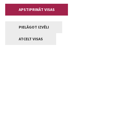
APSTIPRINĀT VISAS
PIELĀGOT IZVĒLI
ATCELT VISAS
Kontakti
Jelgavas valstpilsētas pašvaldība
Lielā iela 11, Jelgava, LV-3001
+371 63005522