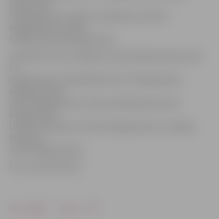
Isajeva (līdz
31 kilogramam), Daniels Lukjančikovs (līdz 38
kilogramiem) un Alans
Silinieks (līdz 50 kilogramiem).
Savukārt bronzas medaļas izcīnīja: Aleksejs Isajevs (līdz
25
kilogramiem), Daņila Belihs (līdz 27 kilogramiem),
Aleksejs Oreško
(līdz 29 kilogramiem), Deniss Dobelnieks (līdz 38
kilogramiem),
Leonards Semjonovs (līdz 42 kilogramiem) un Valērijs
Prohorovs
(līdz 50 kilogramiem).
Foto: no BJSS arhīva
Drukāt
Dalīties