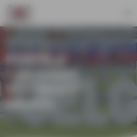
PORTĀLA
“JELGAVAS
VĒSTNESIS”
ARHĪVS