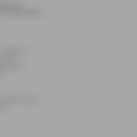
tātes (EF)
otrā stāva gaiteni
 pašlaik tiek
. līdz 3.
āpņutelpai,»
rit
 izmaksas lēšamas
ļi,»