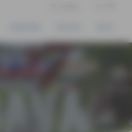
LV
EN
Iestatījumi
UZŅĒMĒJDARBĪBA
PAKALPOJUMI
KONTAKTI