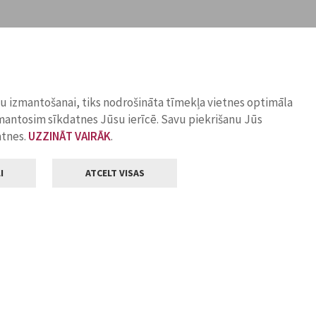
ņu izmantošanai, tiks nodrošināta tīmekļa vietnes optimāla
zmantosim sīkdatnes Jūsu ierīcē. Savu piekrišanu Jūs
atnes.
UZZINĀT VAIRĀK
.
I
ATCELT VISAS
Klientu apkalpošana
ilsētas pašvaldība
Darba laiks