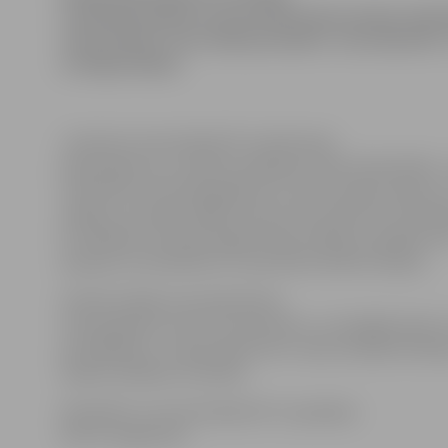
Lauksaimniecības universitātes Ekonomikas fakul
remontdarbi, kuru laikā paredzēts «atsvaidzināt» 
un kāpņutelpas.
«Intensīvi remontdarbi EF notiek kopš
jūnija sākuma, un darbus plānojam veikt divās kārtās –
remontēts otrā stāva gaitenis un viena trepju telpa no 1
stāvām, savukārt vēlāk remonts tiks veikts arī otrai k
EF dekānes vietnieks Aigars Kiziks atklāj, ka pašlaik no
aptauja, lai noskaidrotu otrās kārtas darba veicējus.
A.Kiziks atklāj, ka pirmās kārtas
remontdarbus veic SIA «Konstants» un kopējās darbu
ap 20 000 latu. «Galvenokārt šie ir valsts budžeta līdzek
skaidro dekānes vietnieks.
Paredzēts, ka remontdarbi EF turpināsies
līdz 15. augustam.