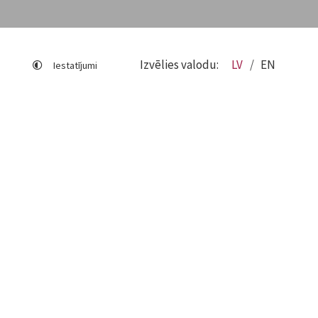
Izvēlies valodu:
LV
EN
Iestatījumi
Lapas karte
Viegli lasīt