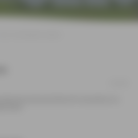
«Ekos» remontē gaiteni un kāpnes
es
10/06/2008
versitātes Ekonomikas fakultātes (EF) remontdarbi, kuru
āpņutelpas.