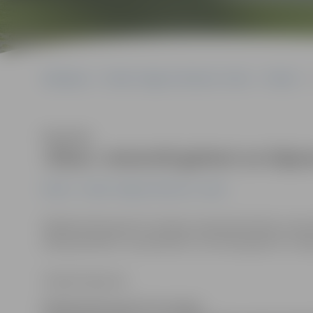
Sākumlapa
Portāla “Jelgavas Vēstnesis” arhīvs
Pilsētā
Klausīties
«Ekos» remontē gaiteni un kāpn
Pilsētā
Portāla “Jelgavas Vēstnesis” arhīvs
Pašlaik pilnā sparā rit Latvijas Lauksaimniecības uni
laikā paredzēts «atsvaidzināt» otrā stāva gaiteni un k
Sintija Čepanone
Pašlaik pilnā sparā rit Latvijas