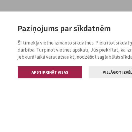
Paziņojums par sīkdatnēm
Šī tīmekļa vietne izmanto sīkdatnes. Piekrītot sīkdat
darbība. Turpinot vietnes apskati, Jūs piekrītat, ka i
jebkurā laikā varat atsaukt, nodzēšot saglabātās sīkd
APSTIPRINĀT VISAS
PIELĀGOT IZVĒL
Kontakti
Jelgavas valstp