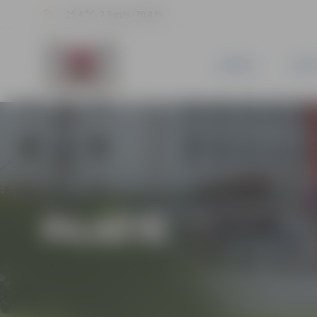
25.4 °C, 2.3 m/s, 70.4 %
JAUNUMI
PILSĒ
PILSĒTĀ