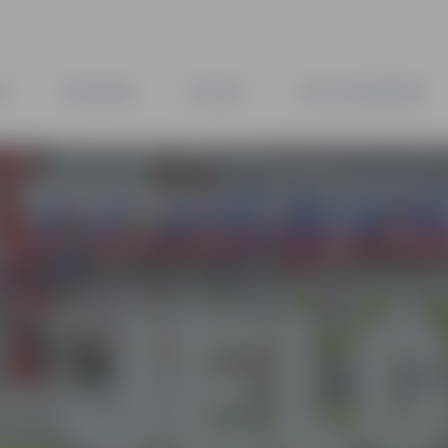
TA
PAŠVALDĪBA
IESTĀDES
KAPITĀLSABIEDRĪBAS