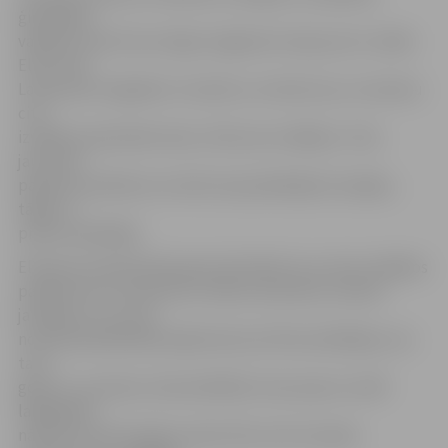
ģimnāzijas
vadības, kad tā viņu lūgusi sagatavot eseju par to, kādu
Elīna redz
Latviju pēc 10 gadiem. Iniciatīvu, lai tieši viņu un nevienu
citu
izvēlētos pārstāvēt skolu, Elīna nav izrādījusi. Taču
jaunietei
pašai ļoti patīkami, ka tieši viņai piedāvāja šo iespēju,
tāpēc ar
prieku piedalījās.
Elīnai jau iepriekš bijis gods pārstāvēt savu skolu dažādos
pasākumos un konkursos. Nesen skolniecei uzdeva
jautājumu, ko viņai
nozīmē piedalīšanās šajā konkursā. Elīna atbildējusi, ka
tas ir
gods un, protams, liela atbildība. Viņa noprot, ka 90
labākajiem
nākamos desmit gadus sekos līdz, bet tas īpašu