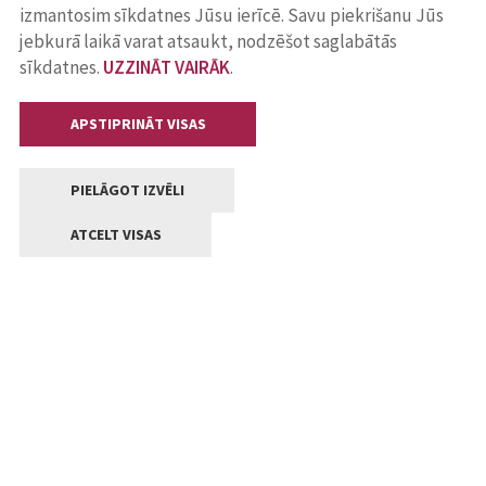
izmantosim sīkdatnes Jūsu ierīcē. Savu piekrišanu Jūs
jebkurā laikā varat atsaukt, nodzēšot saglabātās
sīkdatnes.
UZZINĀT VAIRĀK
.
APSTIPRINĀT VISAS
PIELĀGOT IZVĒLI
ATCELT VISAS
Kontakti
Jelgavas valstpilsētas pašvaldība