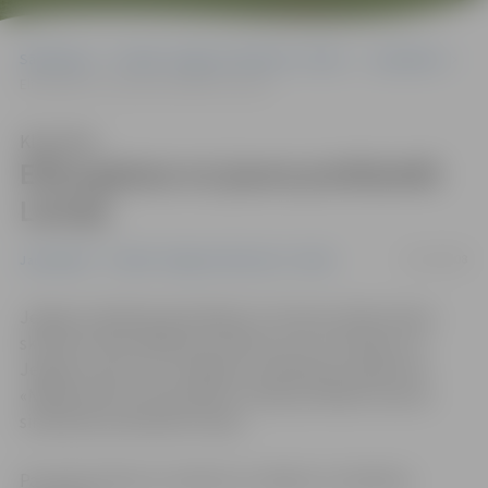
Sākumlapa
Portāla “Jelgavas Vēstnesis” arhīvs
Jauniešiem
Elīna gatava no jauna proklamēt Latviju
Klausīties
Elīna gatava no jauna proklamēt
Latviju
20/10/2008
Jauniešiem
Portāla “Jelgavas Vēstnesis” arhīvs
Jelgavas Spīdolas ģimnāzijas 12. komerczinību klases
skolniece Elīna Miķelsone iekļuvusi to 13 skolēnu no
Jelgavas vidū, kas, iespējams, piedalīsies pasākumā
«Nākamie 90», kas par godu Latvijas jubilejai no jauna
simboliski proklamēs Latviju.
Par pašu konkursu meitene uzzinājusi no Spīdolas