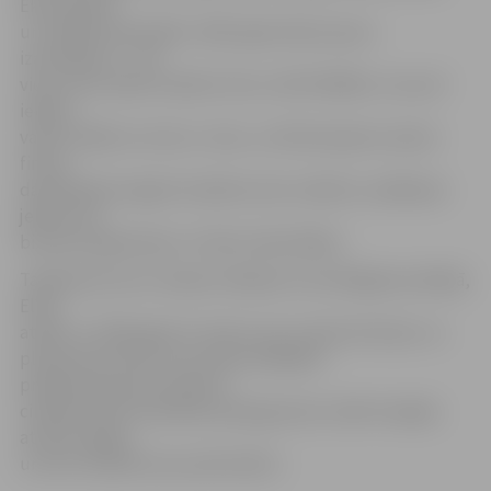
Ekonomikas
un vadības fakultātē.» 2007. gads nāk ar jaunu
izaicinājumu – vēl
vienu reizi veidot mācību firmu «NOTA BENE», kura arī
iekļūst
valsts finālā un izcīna 1. vietu, un Elīna kopā ar saviem
firmas
darbiniekiem iegūst budžeta vietu mācību uzsākšanai
jebkurā no
biznesa augstskolas «Turība» fakultātēm.
Taujāta par savu Latvijas redzējumu tās 100 gadu jubilejā,
Elīna
atbild: «Ir 2018. gads. Es redzu savu Latviju kā stipru un
plaukstošu valsti, kura rada vislabākos
priekšnosacījumus ikkatra
cilvēka dzīves kvalitātes pieaugumam, dodot iespēju
attīstīt spējas
un brīvi realizēt savu potenciālu.»