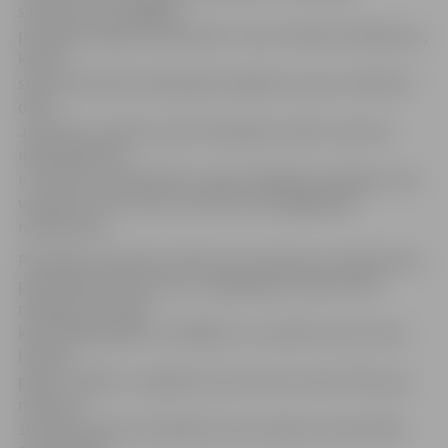
satraukumu nesagādā,
pat šķiet nedaudz interesanti. Tas arī meiteni nebaida, jo,
kā pati
smej, neko sliktu nākamajos 10 gados viņa nav nolēmusi
darīt.
Jaunietei, protams, būtu liels gods, ja būtu viena no
nākamajiem 90
un varētu arī piedalīties Latvijas 100 gadu jubilejā, jo tas,
viņasprāt, būtu viens no dzīves nozīmīgākajiem
notikumiem.
Pieteicēju esejā tiek stāstīts par skolnieces mērķtiecību,
piedalīšanos konkursos un iegūtajām vietām valsts
mērogā: «Devītajā
klasē (2005. gadā), izstrādājot un uzrakstot savu pirmo
biznesa
plānu «Triāde» un iegūstot pirmo vietu valstī, Elīna, jau
mācoties
10. klasē, ieguvusi budžeta vieta Latvijas Universitātes