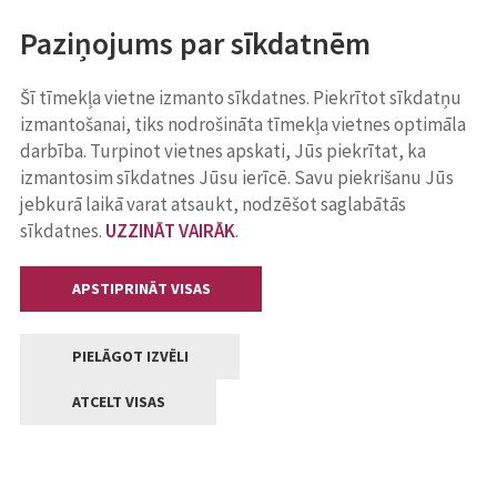
Paziņojums par sīkdatnēm
Šī tīmekļa vietne izmanto sīkdatnes. Piekrītot sīkdatņu
izmantošanai, tiks nodrošināta tīmekļa vietnes optimāla
darbība. Turpinot vietnes apskati, Jūs piekrītat, ka
izmantosim sīkdatnes Jūsu ierīcē. Savu piekrišanu Jūs
jebkurā laikā varat atsaukt, nodzēšot saglabātās
sīkdatnes.
UZZINĀT VAIRĀK
.
APSTIPRINĀT VISAS
PIELĀGOT IZVĒLI
ATCELT VISAS