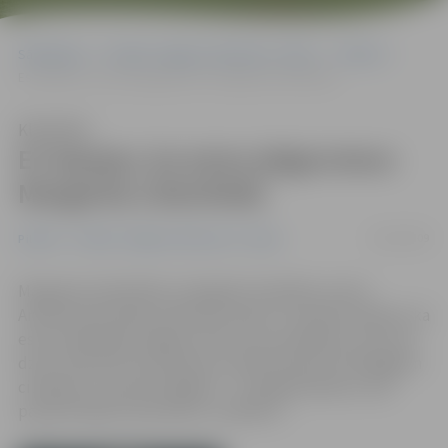
Sākumlapa
Portāla “Jelgavas Vēstnesis” arhīvs
Pilsētā
Es lepojos, ka esmu jelgavniece: Margarita Lilienfelde
Klausīties
Es lepojos, ka esmu jelgavniece:
Margarita Lilienfelde
26/02/2009
Pilsētā
Portāla “Jelgavas Vēstnesis” arhīvs
Margarita Lilienfelde, Zemgales Veselības centra
Ambulatorās daļas medicīnas māsa: «Es patiesi lepojos, ka
esmu piederīga Jelgavai. Šeit esmu pavadījusi visu savu
dzīvi, tieši šeit mani liktenis savedis kopā ar brīnišķīgiem
cilvēkiem, tostarp kolēģiem – arī jelgavniekiem, šeit
pasaulē nākuši mani bērni, mazbērni…