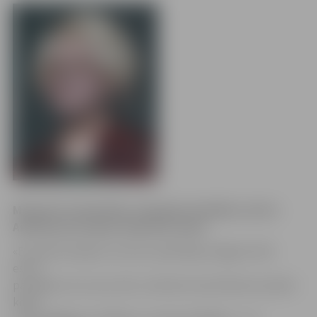
Margarita Lilienfelde, Zemgales Veselības centra
Ambulatorās daļas medicīnas māsa:
«Es patiesi lepojos, ka esmu piederīga Jelgavai. Šeit
esmu
pavadījusi visu savu dzīvi, tieši šeit mani liktenis savedis
kopā