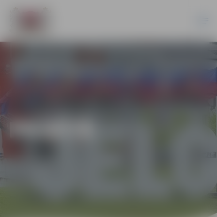
PILSĒTĀ