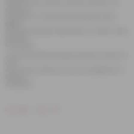
Smilšu un Ledus skulptūru festivāli, par kādiem citas
pilsētas var
tikai sapņot! Un tā vienotības sajūta Pilsētas svētku
gājienā –
mana mazmeitiņa dejo «Vēja zirdziņā» un vienmēr ir lepna
pārstāvēt
mūsu pilsētu.
Jā, varbūt mūsdienās tā skaļi par patriotismu nebūtu īsti
vietā
runāt, tomēr es nekaunos atzīt, ka esmu jelgavniece un
lepojos ar
savu pilsētu.»
Drukāt
Dalīties