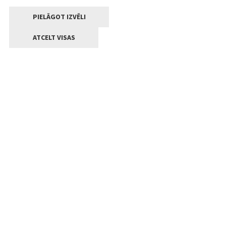
PIELĀGOT IZVĒLI
ATCELT VISAS
Kontakti
Jelgavas valstpilsētas pašvaldība
Lielā iela 11, Jelgava, LV-3001
+371 63005522
pasts@jelgava.lv