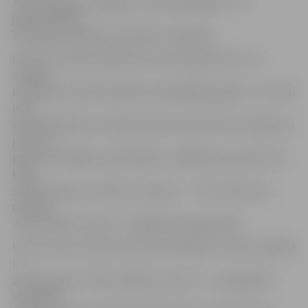
ar brīnišķīgiem cilvēkiem, tostarp kolēģiem – arī
jelgavniekiem,
šeit pasaulē nākuši mani bērni, mazbērni…
Ik dienu, vērojot pilsētas dzīvi, priecājos par to, kā
Jelgava
uzplaukst, kļūst skaistāka, īpaši pēdējos gados. Tie ir tādi
it kā
ikdienišķi sīkumi, kas kopā veido lielas lietas un lepnumu
par savu
pilsētu. Vēl kāds vasarā krāšņi uzziedējis puķu pods, vēl
kāda
sakārtota iela, autobusu maršruts… Tās ir lietas, kas
nemēdz
notikt pašas no sevis – ir jāiegulda smags darbs.
Un kur tad nu vēl kultūras dzīve! Beidzot tā mūsu pilsētā
ir
atdzīvojusies. Teātra izrādes, koncerti… Galu galā arī
vērienīgie