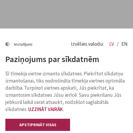
Izvēlies valodu:
LV
EN
Iestatījumi
Paziņojums par sīkdatnēm
Šī tīmekļa vietne izmanto sīkdatnes. Piekrītot sīkdatņu
izmantošanai, tiks nodrošināta tīmekļa vietnes optimāla
darbība. Turpinot vietnes apskati, Jūs piekrītat, ka
izmantosim sīkdatnes Jūsu ierīcē. Savu piekrišanu Jūs
jebkurā laikā varat atsaukt, nodzēšot saglabātās
sīkdatnes.
UZZINĀT VAIRĀK
.
APSTIPRINĀT VISAS