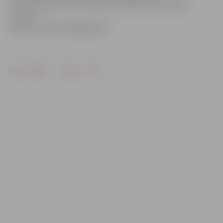
valstu tirgū, bet arī Krievijā un Baltkrievijā. Pašlaik
rūpnīca
darbu dod 40 strādājošajiem.
Drukāt
Dalīties