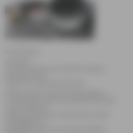
Anna Afanasjeva
Ceturtdien,
26. martā, polimēra cauruļu ražotne «Evopipes»
iepazīstinās ar savu
uzņēmumu un tajā ražoto produkciju.
Pasākuma nolūks ir iepazīstināt ūdensapgādes
un kanalizācijas uzņēmumu speciālistus ar polimēra
cauruļu uzņēmuma
ražošanas tehnoloģiju un produkciju. Bez Latvijas
ūdensapgādes un
kanalizācijas uzņēmumu asociācijas vadošajiem