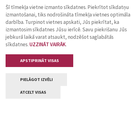
Šī tīmekļa vietne izmanto sīkdatnes. Piekrītot sīkdatņu
izmantošanai, tiks nodrošināta tīmekļa vietnes optimāla
darbība. Turpinot vietnes apskati, Jūs piekrītat, ka
izmantosim sīkdatnes Jūsu ierīcē. Savu piekrišanu Jūs
jebkurā laikā varat atsaukt, nodzēšot saglabātās
sīkdatnes.
UZZINĀT VAIRĀK
.
APSTIPRINĀT VISAS
PIELĀGOT IZVĒLI
ATCELT VISAS