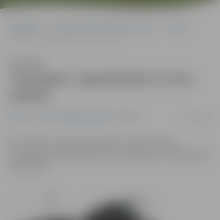
Sākumlapa
Portāla “Jelgavas Vēstnesis” arhīvs
Pilsētā
«Evopipes» iepazīstinās ar savu ražotni
Klausīties
«Evopipes» iepazīstinās ar savu
ražotni
24/03/2009
Pilsētā
Portāla “Jelgavas Vēstnesis” arhīvs
Ceturtdien, 26. martā, polimēra cauruļu ražotne
«Evopipes» iepazīstinās ar savu uzņēmumu un tajā ražoto
produkciju.