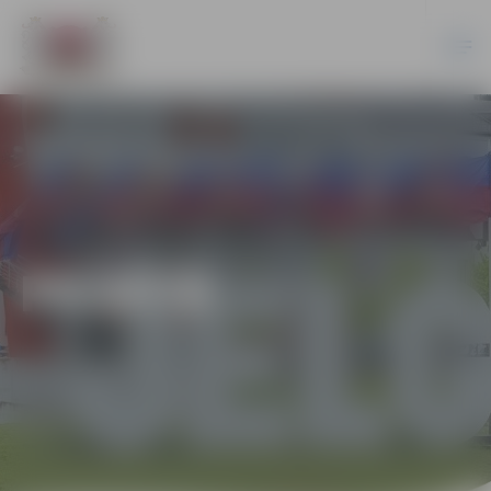
PILSĒTĀ