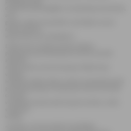
piedāvājuma daļa
domāta tieši ūdensapgādes un kanalizācijas saimniecībai,
ar šīs
grupas uzņēmumu speciālistu uzaicināšanu cauruļu
ražotne nolēmusi
iepazīstināt ar savu piedāvājumu.
E.Viļkins atzīst, ka gada aukstajos mēnešos
pieprasījums pēc produkcijas nav tik liels. Savukārt
atsākoties
rakšanas darbu sezonai tas pieaug. «Pašlaik tas jau
vērojams.
Iestājoties siltākam laikam, redzam, ka pieprasījums pēc
produkcijas pieaug un ik dienas pēc viena vai cita veida
caurulēm
vai kabeļiem ierodas vairāk transporta vienību,» stāsta
uzņēmuma
vadītājs.
«Evopipes» caurules realizē ne vien Baltijas