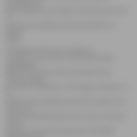
speciālistiem kā
pastarpinātajiem potenciālajiem sadarbības partneriem
un
produkcijas noņēmējiem pasākumā piedalīsies arī
pilsētas
vadība.
www.jelgavasvestnesis.lv jau rakstīja, ka
«Evopipes» cauruļu rūpnīcu ekspluatācijā nodeva
pagājušā gada
augustā. Produkcijas ražošanu pilnā apjomā sāka
novembra beigās,
pēc iekārtu uzstādīšanas un tehnoloģiju testēšanas, kā
arī
ražošanas līnijas apkalpojošo speciālistu sagatavošanas.
Uzņēmuma
valdes priekšsēdētājs Edgars Viļkins stāsta, ka kopumā
ražotnē
izgatavo astoņas produkcijas grupas. Tā kā lielākā