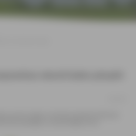
ēti 11 novērojumu stacijās
mperatūras rekordi šodien pārspēti
16/02/2019
ās, izņemot Liepāju un Ventspili, pārspēti 16. februāra
as Vides, ģeoloģijas un meteoroloģijas centrā.