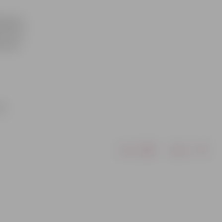
s gaisa
us 13,4
bruāra
rs
Drukāt
Dalīties