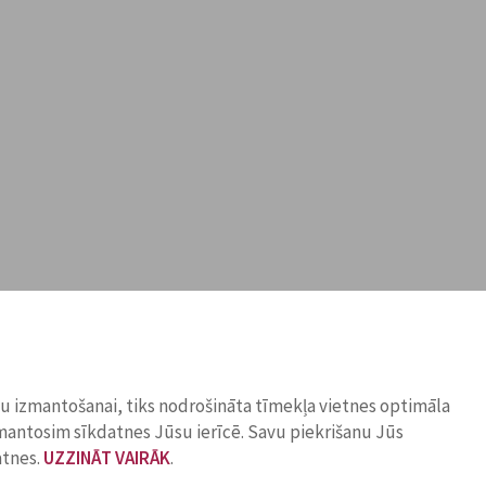
ņu izmantošanai, tiks nodrošināta tīmekļa vietnes optimāla
zmantosim sīkdatnes Jūsu ierīcē. Savu piekrišanu Jūs
atnes.
UZZINĀT VAIRĀK
.