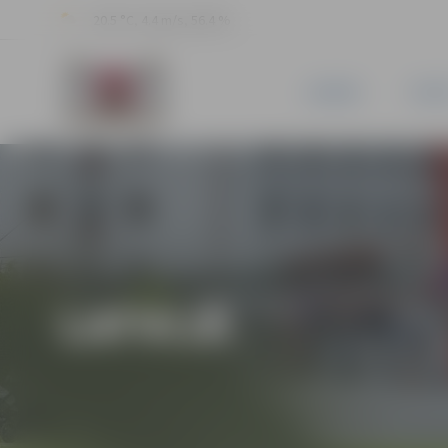
20.5 °C, 4.4 m/s, 56.4 %
JAUNUMI
PILSĒ
LATVIJĀ