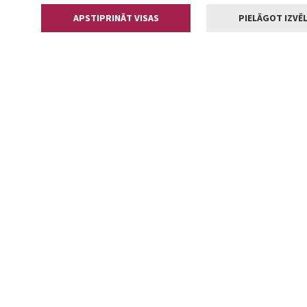
APSTIPRINĀT VISAS
PIELĀGOT IZVĒL
Kontakti
Jelgavas valstp
Lielā iela 11
+371 630055
pasts@jelga
2002-2026 jelgava.lv