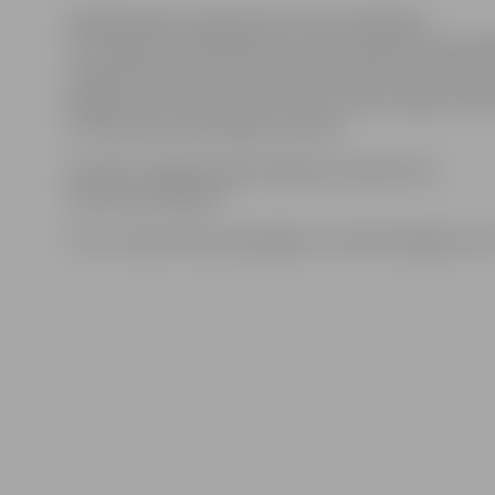
Dekādes gaisa temperatūras rekordi pārspēti
11 stacijās, bet Kolkā labots arī visa mēneša maksimālā
temperatūras rekords. Kolkā šodien gaiss iesila līdz pl
grādiem pēc Celsija. Tas arī ir jauns visas Latvijas 16. fe
un februāra otrās dekādes rekords.
Savukārt Jelgavā reģistrētā gaisa temperatūra
šodien bija 8,8 grādi.
Foto: Latvijas Vides, ģeoloģijas un meteoroloģijas cent