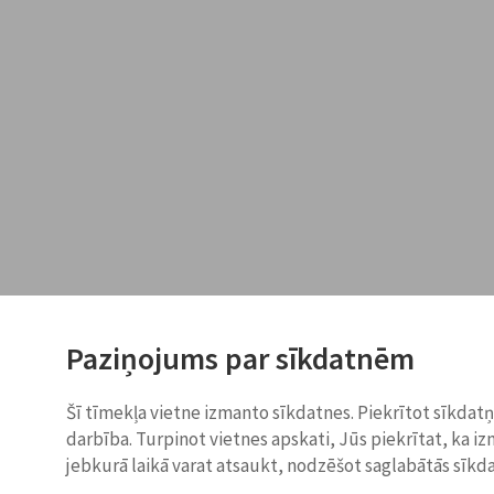
Paziņojums par sīkdatnēm
Šī tīmekļa vietne izmanto sīkdatnes. Piekrītot sīkdat
darbība. Turpinot vietnes apskati, Jūs piekrītat, ka i
jebkurā laikā varat atsaukt, nodzēšot saglabātās sīkd