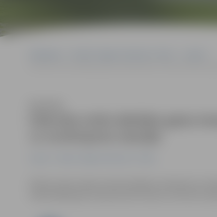
Sākumlapa
Portāla “Jelgavas Vēstnesis” arhīvs
Latvijā
Februāra otrās dekādes gaisa temperatūras rekordi šodien pārsp
Klausīties
Februāra otrās dekādes gaisa te
11 novērojumu stacijās
Latvijā
Portāla “Jelgavas Vēstnesis” arhīvs
Šodien visās Latvijas meteoroloģisko novērojumu stacij
maksimālās gaisa temperatūras rekordi, informē Latvij