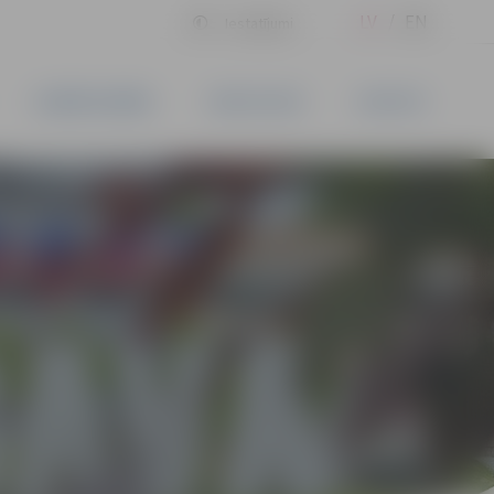
LV
EN
Iestatījumi
UZŅĒMĒJDARBĪBA
PAKALPOJUMI
KONTAKTI