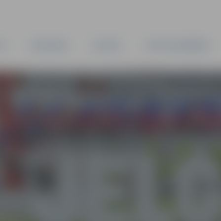
TA
PAŠVALDĪBA
IESTĀDES
KAPITĀLSABIEDRĪBAS