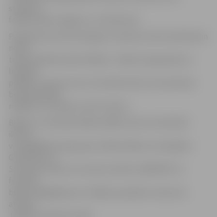
studentu
folkfestivāla zvaigznes,» tā G.Romulis.
Paralēli koncertiem Kongresu namā no 8. līdz 10.oktobrim
notiks
tradicionālā festivāla «Bildes» izstāde «Ergorapido un
lidojošie
paklāji», kas pēc tam no 13.oktobra līdz 13.novembrim
būs apskatāma
mēbeļu un interjera centrā «Spice».
Biļetes uz festivāla «Bildes 2009» koncertu 8.oktobrī
ikviens
var iegādāties pie grupas «Edža & Niknie» menedžera
G.Romuļa LLU
Studentu klubā, vai zvanot pa tālruni 28397974. Uz
festivālu
biļetes iegādājamas arī «Biļešu paradīzes» kasē, kas
atrodas
Jelgavas kultūras namā.