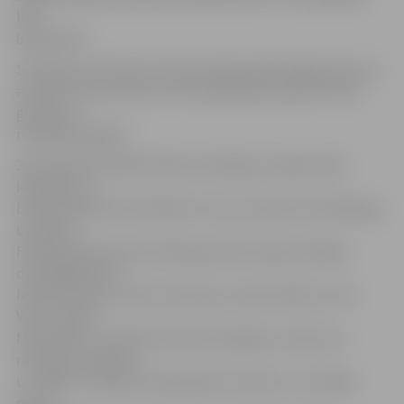
līdz
8.oktobrim.
S.Šteinerte informē, ka kopumā festivāls šogad aicina uz
astoņiem koncertiem, kuros piedalīsies aptuveni 150
grupas un
muzikāli projekti.
20.Studentu folkfestivāla nominācijas «Gada bards»
ieguvējs LLU
Lauku inženieru fakultātes 4. kursa students V.Veinbergs
uzstāsies
Folkmūzikas koncertā 29.septembrī kopā ar tādiem
dziedātājiem kā
Ieva Akuratere, Aivars Hermanis, Imants Daksis, Varis
Vētra, Andris
Mucenieks. Savukārt 8.oktobrī Kongresu namā, kur
notiks jauno grupu
un «Bilžu» veterānu kopprojektu koncerts, uzstāsies
grupa