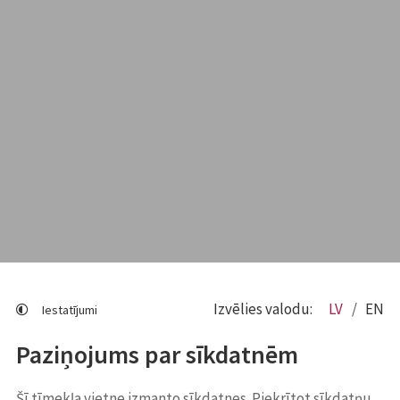
Izvēlies valodu:
LV
EN
Iestatījumi
Paziņojums par sīkdatnēm
Šī tīmekļa vietne izmanto sīkdatnes. Piekrītot sīkdatņu