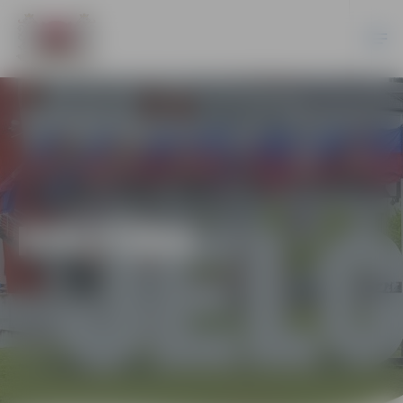
KULTŪRA