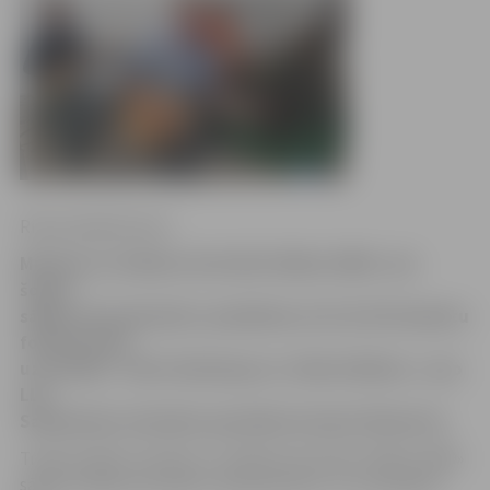
Ritma Gaidamoviča
Mūzikas un mākslas festivālā «Bildes 2009», kas
šogad
sāksies 28.septembrī, piedalīsies arī LLU 20.Studentu
folkfestivāla
uzvarētāji – Vilnis Veinbergs un «Edža & Niknie», ziņo
LLU
Sabiedrisko attiecību speciāliste Sandra Šteinerte.
Tradicionālais mūzikas un mākslas festivāls «Bildes 2009»
sāksies nākam pirmdien, 28.septembrī, un turpināsies