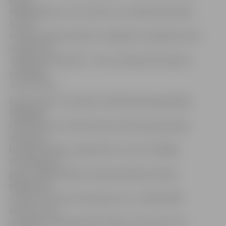
«Edža&Niknie», kuras solists ir LLU Meža fakultātes
3.kursa
students Edžus Ķaukulis. Jāpiebilst, ka šajā koncertā
uzstāsies arī
Jelgavas bundzinieki – šova «Latvijas Zelta talanti»
uzvarētāji
«Drum Clinic».
Kā informē LLU Studentu folkfestiāla organizētājs
2009.gadā
Gints Romulis, vērtēt jaunās studentu grupas bija
ieradušies
festivāla «Bildes» organizatori, kuri arī izvēlējās
V.Veinbergu un
grupu «Edža & Niknie» kā potenciālos festivāla
dalībniekus.
«Prieks, ka iecere īstenojusies un uz «Bilžu 2009»
skatuves, kur
uzstāsies Latvijā populāri mūziķi, muzicēs arī LLU