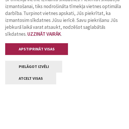
izmantošanai, tiks nodrošināta tīmekļa vietnes optimāla
darbība. Turpinot vietnes apskati, Jūs piekrītat, ka
izmantosim sīkdatnes Jūsu ierīcē. Savu piekrišanu Jūs
jebkurā laikā varat atsaukt, nodzēšot saglabātās
sīkdatnes.
UZZINĀT VAIRĀK
.
APSTIPRINĀT VISAS
PIELĀGOT IZVĒLI
ATCELT VISAS