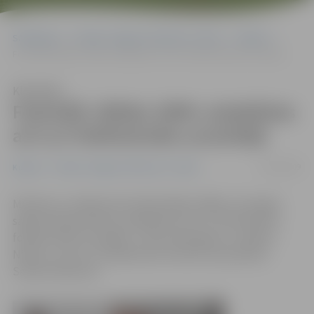
Sākumlapa
Portāla “Jelgavas Vēstnesis” arhīvs
Kultūra
Festivālā «Bildes 2009» piedalīsies arī LLU folkfestivāla uzvarētāji
Klausīties
Festivālā «Bildes 2009» piedalīsies
arī LLU folkfestivāla uzvarētāji
21/09/2009
Kultūra
Portāla “Jelgavas Vēstnesis” arhīvs
Mūzikas un mākslas festivālā «Bildes 2009», kas šogad
sāksies 28.septembrī, piedalīsies arī LLU 20.Studentu
folkfestivāla uzvarētāji – Vilnis Veinbergs un «Edža &
Niknie», ziņo LLU Sabiedrisko attiecību speciāliste
Sandra Šteinerte.