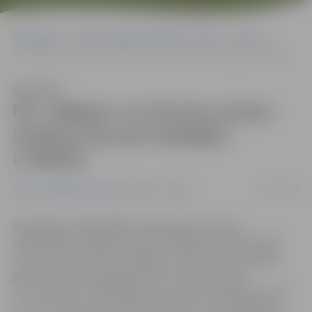
Sākumlapa
Portāla “Jelgavas Vēstnesis” arhīvs
Video
FK «Jelgava» ar nervozu uzvaru turpina cīņu par medaļām (+VIDEO)
Klausīties
FK «Jelgava» ar nervozu uzvaru
turpina cīņu par medaļām
(+VIDEO)
25/10/2014
Portāla “Jelgavas Vēstnesis” arhīvs
Video
Rudenīgos laikapstākļos nepieciešamo uzvaru
SMScredit.lv Latvijas futbola Virslīgas 34. kārtas spēlē
izcīnīja futbola klubs «Jelgava». Lai arī pirmā puslaika
gaitā nonācām iedzinējos pret turnīra pastarīti
FC «Jūrmala», pratām gūt divus vārtus un beigās izcīnīt
nervozu uzvaru ar 2:1. Abi vārti šoreiz centra aizsargam