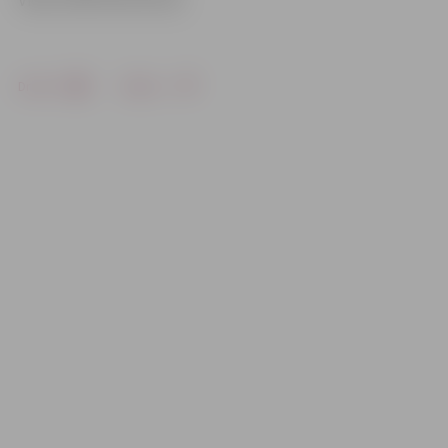
Video: Māris Martinsons
Drukāt
Dalīties