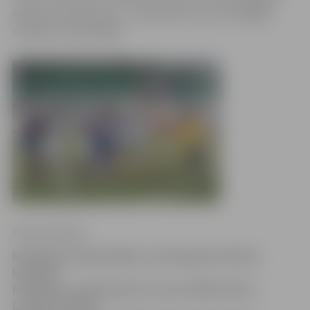
Igoram Savčenkovam. 1. novembrī cīņu par medaļām
mūsējie turpinās Rīgā.
Krišs Upenieks
Rudenīgos laikapstākļos, pie diezgan kritiskas
laukuma
kvalitātes, nepieciešamo uzvaru SMScredit.lv
Latvijas futbola