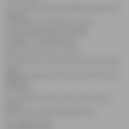
Jau 1. novembrī klubam pirmspēdējā spēle pulksten 14
Daugavas
stadionā Rīgā pret vietējo Rīgas «Daugavu».
Latvijas Futbola Virslīga, 25. oktobris
FK Jelgava – FC Jūrmala 2:1 (1:1)
Vārti:
Savčenkovs 38′ 78′ – Abots 20′
FK Jelgava: Ikstens, Freimanis, Savčenkovs, Ošs, Gubins,
Latka,
Bogdaškins, Bespalovs, Kiriļins (Jaudzems 69′), Kozlovs,
Malašenoks
(Daņilovs 62′)
FC Jūrmala: Dzelme, Šiļuks, Geiko, Gluško, Nketija,
Rimkus,
Silva, Montalvo, Diakvnišvili, Kārkliņš. Abots
Foto: Krišjānis Grantiņš