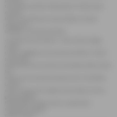
pretoties,
tad otrajam puslaikam nebijām gatavi. Taktiski nekas
nesanāca.
Nezinu, kā cilvēki pirms manis skatījās uz futbolu.
Jelgavnieki ir
spēcīgāki,» tā Andrejs Kančeļskis.
«Kompliments pretiniekiem – kad īsti neko nevajag,
turpina
cīnīties. Sagādāja mums ļoti daudz problēmu. Futbola
ziņā pretojās.
Sasalušais laukums noteikti arī ietekmēja, tāpēc futbola
bija
mazāk. Labi, ka standartsituācijas mums ir atstrādātas.
Lai kā arī
nebūtu, šodien mēs vinnējām. Daudz spēka un nervus
gan pazaudējām.
Nedrīkstējām zaudēt punktus,» kaujiniecisku
noskaņojumu saglabā
Vitālijs Astafjevs.