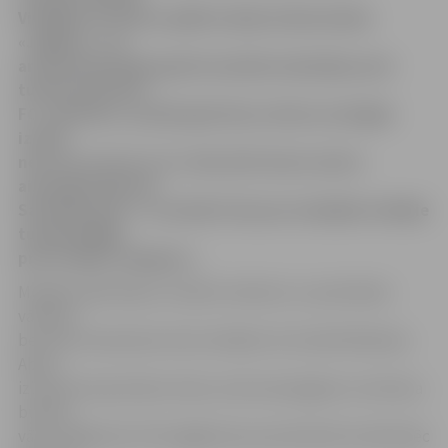
Virslīgas 34. kārtas spēlē izcīnīja futbola klubs
«Jelgava». Lai
arī pirmā puslaika gaitā nonācām iedzinējos pret
turnīra pastarīti
FC «Jūrmala», pratām gūt divus vārtus un beigās
izcīnīt
nervozu uzvaru ar 2:1. Abi vārti šoreiz centra
aizsargam Igoram
Savčenkovam. 1. novembrī cīņu par medaļām mūsējie
turpinās Rīgā
pret vietējo «Daugavu».
Mūsējie spēli sāka ar izteiktu ofensīvu uz pretinieku
vārtiem,
bet līdz momentam tā arī netikām. 20. minūtē Nikolass
Abots
izlauzās starp diviem mūsu centra aizsargiem un ietrieca
bumbu
vārtu tālajā stūrī. Pēc ilgāka klusuma brīža 38. minūtē pēc