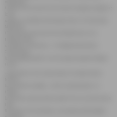
neilga laika
tika pie izcila momenta, bet redzami nespēja noreaģēt uz
izcilo
iespēju un izpildīja neveiksmīgu sitienu. 79. minūtē pēc
Mārča Oša
tālā metiena soda laukumā izveidojās haoss, ko ar
spēcīgu sitienu
izmantoja I. Savčenkovs – 2:1! Beigās Aleksandram
Gubinam bija
izcila iespēja panākt 3:1, bet aizsargs sita garām tālajam
stūrim.
«Kāda spēle var būt, bija parodija. Tas nebija futbols.
Nezinu,
kam futbolisti spēlēja – varbūt citplanētiešiem. Uz
tādiem
laukumiem vispār nedrīkst spēlē. Pirmo reizi dzīvē redzu
tādu.
Rezultāts ir likumsakarīgs. Ja pirmajā puslaikā spējām