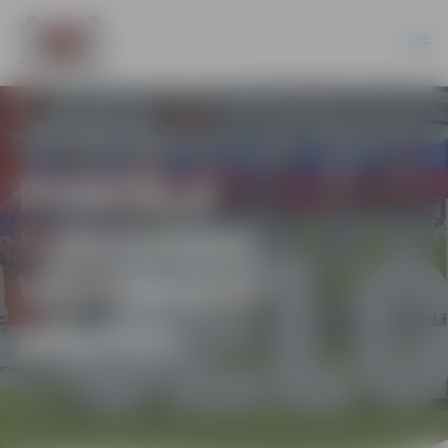
PORTĀLA
“JELGAVAS
VĒSTNESIS”
ARHĪVS