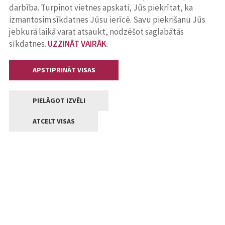
darbība. Turpinot vietnes apskati, Jūs piekrītat, ka
izmantosim sīkdatnes Jūsu ierīcē. Savu piekrišanu Jūs
jebkurā laikā varat atsaukt, nodzēšot saglabātās
sīkdatnes.
UZZINĀT VAIRĀK
.
APSTIPRINĀT VISAS
PIELĀGOT IZVĒLI
ATCELT VISAS
Kontakti