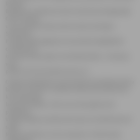
Romāna
Bespalova centrējuma bumbu soda laukumā pagarināja
Gints Freimanis
un jau praktiski tukšos vārtos bumbu iesita Igors
Savčenkovs.
Puslaika pašās beigās pēc teicama Borisa Bogdaškina
centrējuma no
izcilas pozīcijas ar galvu sita Andrejs Kiriļins – bumba pa
vārtu
pārliktni. Pēc 45 minūtēm nervozs 1:1.
Otrajā puslaikā jāsaka, ka jūrmalnieki neizveidoja nevienu
bīstamu momentu, cenšoties veidot pretuzbrukumus,
ka traucēja vājā
laukuma kvalitāte. Jūtot, ka ar vārtu gūšanu būs
problēmas,
Vitālijs Astafjevs puslaika vidū maiņu rezultātā laukumā
sūtīja
Maksimu Daņilovu un Arti Jaudzemu. Tieši Artis pēc