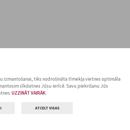
ņu izmantošanai, tiks nodrošināta tīmekļa vietnes optimāla
zmantosim sīkdatnes Jūsu ierīcē. Savu piekrišanu Jūs
atnes.
UZZINĀT VAIRĀK
.
I
ATCELT VISAS