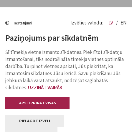
Izvēlies valodu:
LV
EN
Iestatījumi
Paziņojums par sīkdatnēm
Šī tīmekļa vietne izmanto sīkdatnes. Piekrītot sīkdatņu
izmantošanai, tiks nodrošināta tīmekļa vietnes optimāla
darbība. Turpinot vietnes apskati, Jūs piekrītat, ka
izmantosim sīkdatnes Jūsu ierīcē. Savu piekrišanu Jūs
jebkurā laikā varat atsaukt, nodzēšot saglabātās
sīkdatnes.
UZZINĀT VAIRĀK
.
APSTIPRINĀT VISAS
PIELĀGOT IZVĒLI