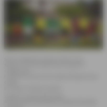
Šobrīd virslīgā abas komandas atrodas turnīra
tabulas 8. un 9. vietā, tāpēc kausa izcīņa gan FK
«Jelgavai», gan
FK «Mettai» var kļūt par labu iespēju 2019. gada sezonā
cīnīties
par trofeju un Eirokausu ceļazīmi.
Jāpiebilst, ka spēles laikā 15. jūlijā
ikvienam spēles apmeklētājam Zemgales Olimpiskajā