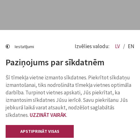
Izvēlies valodu:
LV
EN
Iestatījumi
Paziņojums par sīkdatnēm
Šī tīmekļa vietne izmanto sīkdatnes. Piekrītot sīkdatņu
izmantošanai, tiks nodrošināta tīmekļa vietnes optimāla
darbība. Turpinot vietnes apskati, Jūs piekrītat, ka
izmantosim sīkdatnes Jūsu ierīcē. Savu piekrišanu Jūs
jebkurā laikā varat atsaukt, nodzēšot saglabātās
sīkdatnes.
UZZINĀT VAIRĀK
.
APSTIPRINĀT VISAS