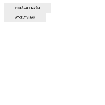
PIELĀGOT IZVĒLI
ATCELT VISAS
Kontakti
Jelgavas valstpilsētas pašvaldība
Lielā iela 11, Jelgava, LV-3001
+371 63005522
pasts@jelgava.lv