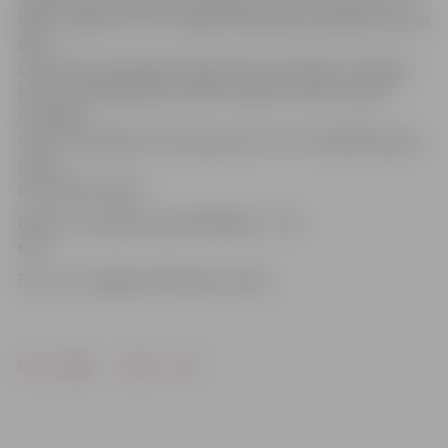
līgas vienības un trīs 2. līgas čempionāta pārstāvji, kuriem
šajā
sacensību posmā pievienojas deviņi «Optibet» Virslīgas
klubi. Astotdaļfināla izlozē komandas netiek izsētas.
Atsevišķa
izloze turpinājumā notiks gan pirms ceturtdaļfināla, gan
pirms
pusfināla mačiem.
Biļešu cena spēles apmeklētājiem – divi
eiro.
Foto: no «Jelgavas Vēstneša» arhīva
Drukāt
Dalīties