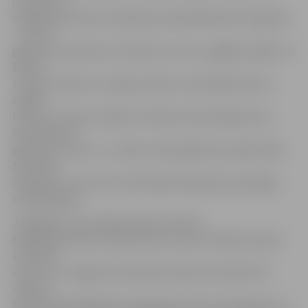
centrā būs
iespēja iesaistīties ziedošanas akcijā Rūdolfam Pogodam
– astoņu
gadu vecumā puisis notriekts ar auto uz gājēju pārejas un
šobrīd
turpina cīnīties ar avārijas sekām. Viņa lielākā vēlme ir
spēlēt
futbolu. Šovasar iznākusi futbola komentētāja Ilvara
Koscinkeviča
grāmata «DurVis», un tieši ar tās pārdošanu spēles laikā
tiks vākti
līdzekļi, kuri tiks novirzīti Rūdolfa Pogodas speciālajai
rehabilitācijai.
Jāatgādina, ka 5. jūlijā Latvijas Futbola
federācijā notika Latvijas kausa izcīņas trešā posma jeb
1/8 fināla
izloze, kur Jelgavas komandai izlozēts pretinieks FK
«Metta».
Šobrīd astotdaļfinālu sasniegušas četras «Komanda.lv» 1.