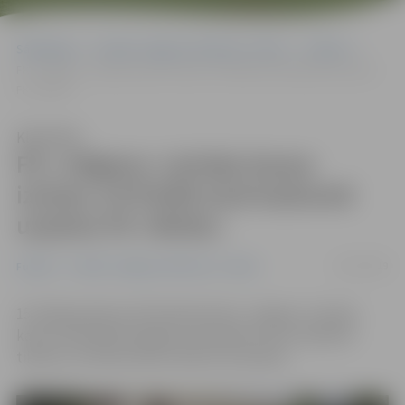
Sākumlapa
Portāla “Jelgavas Vēstnesis” arhīvs
Futbols
FK «Jelgava» Latvijas kausa izcīņas 1/8 finālā savā laukumā uzņems
FK «Metta»
Klausīties
FK «Jelgava» Latvijas kausa
izcīņas 1/8 finālā savā laukumā
uzņems FK «Metta»
12/07/2019
Futbols
Portāla “Jelgavas Vēstnesis” arhīvs
15. jūlijā pulksten 18 futbola klubs «Jelgava» Latvijas
kausa 1/8 finālā Zemgales olimpiskā centra stadionā
tiksies ar futbola kluba «Metta» komandu.