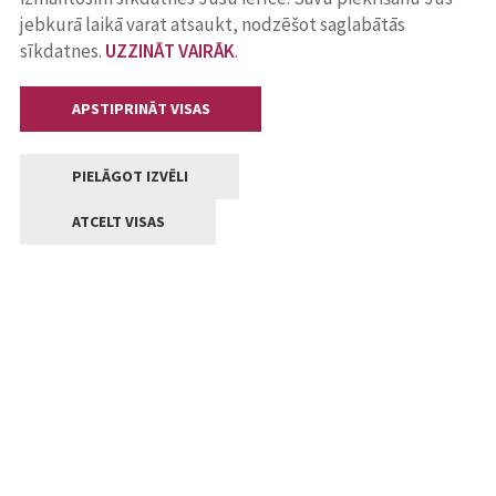
jebkurā laikā varat atsaukt, nodzēšot saglabātās
sīkdatnes.
UZZINĀT VAIRĀK
.
APSTIPRINĀT VISAS
PIELĀGOT IZVĒLI
ATCELT VISAS
Kontakti
Jelgavas valstpilsētas pašvaldība