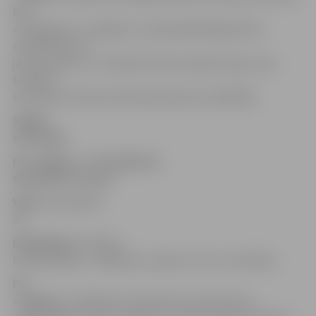
BFC
«Daugavpils». Iespējams, ka šajā spēlē jelgavnieku
sastāvā būs jau
jaunas sejas, jo 17. jūnijā atvēcrsies pāreju logs un jau
šonedēļ
komandai treniņos pievienojušies jauni spēlētāji.
Spēles
statistika
FK «Jelgava» – FK «Valmiera
Glass/ViA» 0:1 (0:1)
Vārti:
Soloveičiks
39′
Brīdinājumi:
Indrāns,
Feīņasrnadess – Miķelsons, Apiņš, Punculs, Kramēns
FK
«Jelgava»:
Vladislavs Kurakins (G), Aivars Emsis,