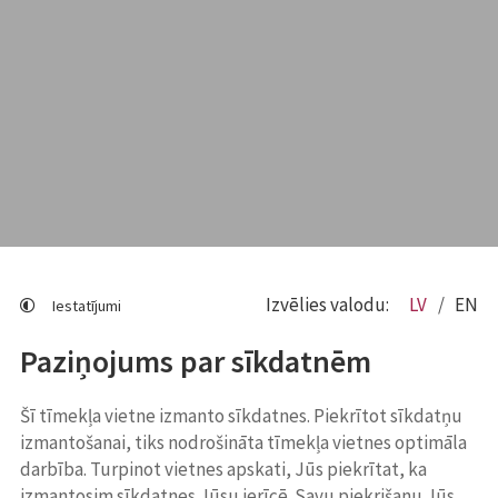
Izvēlies valodu:
LV
EN
Iestatījumi
Paziņojums par sīkdatnēm
Šī tīmekļa vietne izmanto sīkdatnes. Piekrītot sīkdatņu
izmantošanai, tiks nodrošināta tīmekļa vietnes optimāla
darbība. Turpinot vietnes apskati, Jūs piekrītat, ka
izmantosim sīkdatnes Jūsu ierīcē. Savu piekrišanu Jūs