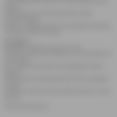
Jakovs Biljans (Artis Lazdiņš 73′), Dāvis Indrāns, Artjoms
Osipovs,
Džaels Eisdens (Vsevolods Čamkins 59′), Daniils
Hvoiņickis, Renārs
Rode (C), Iraklijs Bidzinašvili (Leo Salmiņš 80′), Džeremijs
Fernandess, Viktors Litvinskis.
FK «Valmiera
Glass/ViA»:
Vladislavs Lazarevs (G), Jānis
Krautmanis, Madis Oskars Miķelsons, Sunsuke Nakamura
(Gatis Kalniņš
81′), Vladislavs Soloveičiks, Boriss Bogdaškins, Mārcis
Ērglis (C),
Oleksijs Helovani, Djonougbe Pacifiks Hektors Gbaguidi
(Verners
Apiņš 69′), Leonardo Silva Lelis (Klāvs Kramēns 57′), Ēriks
Punculs.
Video: Māris Martinsons