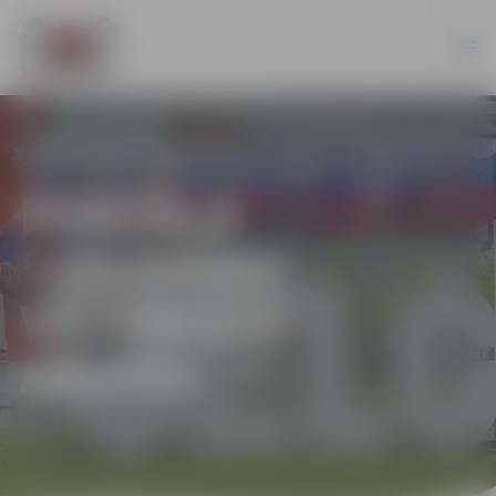
PORTĀLA
“JELGAVAS
VĒSTNESIS”
ARHĪVS