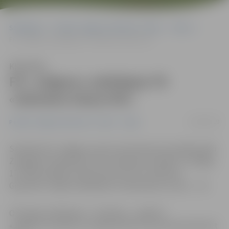
Sākumlapa
Portāla “Jelgavas Vēstnesis” arhīvs
Video
FK «Jelgava» piekāpjas FK «Valmiera Glass/ViA»
Klausīties
FK «Jelgava» piekāpjas FK
«Valmiera Glass/ViA»
16/06/2019
Portāla “Jelgavas Vēstnesis” arhīvs
Video
Sestdien FK «Jelgava» pirmo reizi šosezon aizvadīja spēli
Zemgales Olimpiskā centra stadionā, «Optibet» virslīgas
17. kārtas spēlē uzņemot pie sevis FK «Valmiera
Glass/ViA». Spēle noslēdzās ar valmieriešu uzvaru – 1:0.
Otrā apļa noslēdzošo – 18. kārtas – spēli FK
«Jelgava» aizvadīs 21. jūnijā pulksten 18 izbraukumā pret