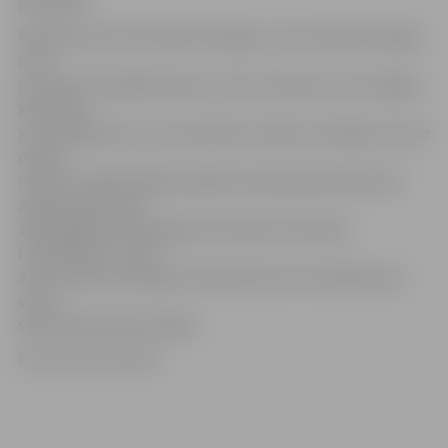
punktiem.
Šobrīd SynotTip futbola Virslīgas turnīra tabulā mūsējie
ar 26
punktiem 16 spēlēs ieņem ceturto pozīciju, bet Liepājas
komanda,
kura iekrājusi par trim punktiem vairāk, aizvadījusi arī par
diviem
mačiem vairāk. Nākamā spēle komandai paredzēta 20.
augustā pulksten
16 Zemgales Olimpiskajā centrā pret Ventspils
futbolistiem, kuri ar
33 punktiem ierindojas otrajā vietā, bet aizvadījuši par
vienu
spēli vairāk nekā mūsējie.
Foto: Austris Auziņš