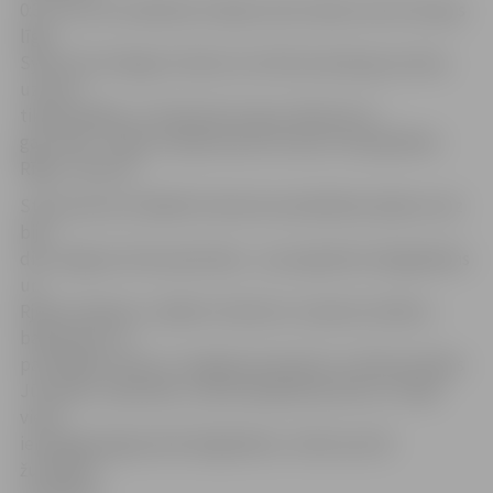
0:3, ar ko arī noslēdzās mūsējo vēsturiskais starts Eiropas
līgā.
SynotTip Virslīgas futbola turnīrā komanda guva divas
uzvaras
tikpat spēlēs, ar 2:0 pieveicot gan «Metta/LU»,
gan «RFS». Tāpat Latvijas kausa izcīņā ar 2:0 apspēlēta
Rīgas «Skonto».
Starp pieciem labākā futbolista kandidāties jūlijā uzreiz
bija
divi Jelgavas kluba pārstāvji – pussargi Boriss Bogdaškins
un
Rjotaro Nakano. Labāko futbolistu nosaka žurnālistu
balsojumā, un
par labāko nosauca Jevgēņiju Kazačoku no līdervienības
Jūrmalas «Spartaka», kujrš sakrāja 50 punktus. Otrajā
vietā
ierindojās jelgavnieks Bogdaškins, tiekot pie 28
žurnālistu