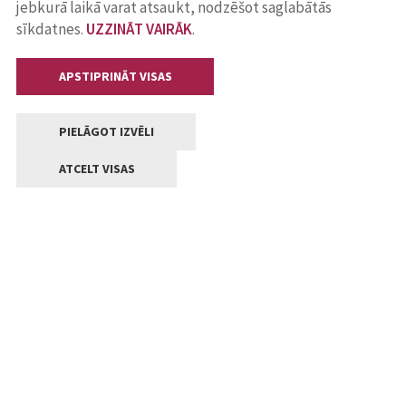
jebkurā laikā varat atsaukt, nodzēšot saglabātās
sīkdatnes.
UZZINĀT VAIRĀK
.
APSTIPRINĀT VISAS
PIELĀGOT IZVĒLI
ATCELT VISAS
Kontakti
Jelgavas valstpilsētas pašvaldība