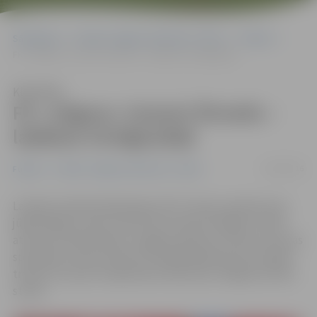
Sākumlapa
Portāla “Jelgavas Vēstnesis” arhīvs
Futbols
FK «Jelgava» treneris Širmelis – labākais Virslīgā jūlijā
Klausīties
FK «Jelgava» treneris Širmelis –
labākais Virslīgā jūlijā
15/08/2016
Futbols
Portāla “Jelgavas Vēstnesis” arhīvs
Latvijas Futbola federācijas (LFF) Treneru padome par
jūlija labāko treneri SynotTip futbola Virslīgas turnīrā
atzinusi futbola kluba «Jelgava» galveno treneri Lietuvas
speciālistu Sauļu Širmeli. Pie šāda apbalvojuma mūsējo
treneris ticis jau otrajā darba mēnesī pie Jelgavas kluba
stūres.