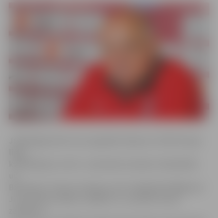
Jūlijā jelgavnieki veica augstāko lidojumu UEFA EIropas
līgas
kvalifikācijas turnīrā – pārvarētas Islandes «Breidablik»
un
Bratislavas «Slovan» barjeras, bet trešajā kārtā Rīgā pret
Jeruzalemes «Beitar» spēlēts 1:1, savukārt viesos
zaudēts ar